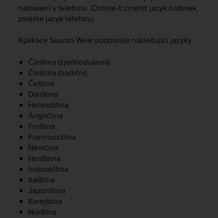
i
nastavení v telefonu. Chcete-li změnit jazyk hodinek,
e
změňte jazyk telefonu.
v
i
n
Aplikace Suunto Wear podporuje následující jazyky:
g
L
Čínština (zjednodušená)
e
Čínština (tradiční)
v
Čeština
e
Dánština
l
Holandština
A
Angličtina
A
Finština
c
Francouzština
o
n
Němčina
f
Hindština
o
Indonéština
r
Italština
m
Japonština
a
Korejština
n
Norština
c