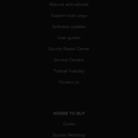
Returns and refunds
A
c
Support main page
c
e
Software updates
s
s
User guides
i
b
Suunto Repair Center
i
Service Centers
l
i
Tutorial Tuesday
t
y
Contact us
G
u
i
d
e
WHERE TO BUY
l
i
Outlet
n
e
Suunto Webshop