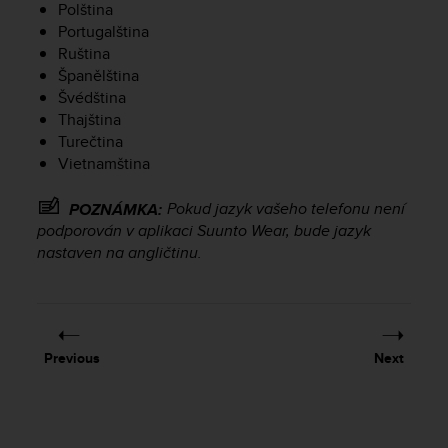
Polština
e
Portugalština
f
Ruština
o
r
Španělština
t
Švédština
h
Thajština
i
Turečtina
s
Vietnamština
w
e
Pokud jazyk vašeho telefonu není
POZNÁMKA:
b
podporován v aplikaci Suunto Wear, bude jazyk
s
nastaven na angličtinu.
i
t
e
i
n
c
Previous
Next
o
n
f
o