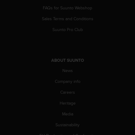
s
FAQs for Suunto Webshop
(
W
Sales Terms and Conditions
C
A
Suunto Pro Club
G
)
2
.
0
ABOUT SUUNTO
a
n
News
d
a
Company info
c
Careers
h
i
Heritage
e
v
Media
i
n
Sustainability
g