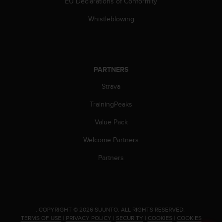
c
EU Declarations of Conformity
o
Whistleblowing
m
p
l
i
a
PARTNERS
n
c
Strava
e
w
TrainingPeaks
i
t
Value Pack
h
o
Welcome Partners
t
Partners
h
e
r
a
c
c
.
COPYRIGHT © 2026 SUUNTO.
ALL RIGHTS RESERVED.
TERMS OF USE
|
PRIVACY POLICY
|
SECURITY
|
COOKIES
|
COOKIES
e