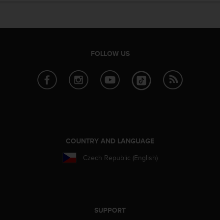
r
m
a
n
c
e
FOLLOW US
w
i
t
h
t
h
e
W
e
COUNTRY AND LANGUAGE
b
Czech Republic (English)
C
o
n
t
e
n
SUPPORT
t