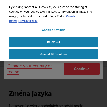
S
Sign up for the newsletter and get 5% off
| Free
u
By clicking “Accept All Cookies”, you agree to the storing of
returns
u
cookies on your device to enhance site navigation, analyze site
Your country or region:
usage, and assist in our marketing efforts.
Cookie
n
policy
Privacy policy
t
o
Cookies Settings
United States
i
s
Home
Support
Suunto 7
Uživatelská příručka
c
Reject All
Currency: $ (USD)
o
m
Shipping only to United States
SUUNTO 7 UŽIVATELSKÁ PŘÍRUČKA
Accept All Cookies
m
i
t
Change your country or
Continue
t
region
e
Změna jazyka
d
t
o
Změna jazyka
a
c
h
Nastavení jazyka v hodinkách se odvíjí podle