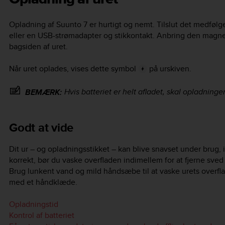
Opladning af
Suunto 7
er hurtigt og nemt. Tilslut det medføl
eller en USB-strømadapter og stikkontakt. Anbring den magne
bagsiden af uret.
Når uret oplades, vises dette symbol
på urskiven.
Hvis batteriet er helt afladet, skal opladnin
BEMÆRK:
Godt at vide
Dit ur – og opladningsstikket – kan blive snavset under brug, i
korrekt, bør du vaske overfladen indimellem for at fjerne sve
Brug lunkent vand og mild håndsæbe til at vaske urets overf
med et håndklæde.
Opladningstid
Kontrol af batteriet