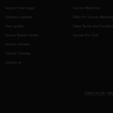
c
o
Support main page
Suunto Webshop
m
p
Software updates
FAQs for Suunto Websho
l
i
User guides
Sales Terms and Conditio
a
Suunto Repair Center
Suunto Pro Club
n
c
Service Centers
e
w
Tutorial Tuesday
i
t
Contact us
h
o
t
h
e
r
TERMS OF USE
|
PRI
a
c
c
e