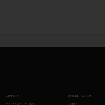
s
(
W
C
A
G
)
2
.
0
a
n
d
a
c
h
i
e
v
i
SUPPORT
WHERE TO BUY
n
g
Returns and refunds
Outlet