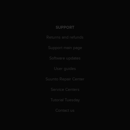
r
m
a
n
c
SUPPORT
e
w
Returns and refunds
i
Support main page
t
h
Software updates
t
h
User guides
e
W
Suunto Repair Center
e
b
Service Centers
C
Tutorial Tuesday
o
n
Contact us
t
e
n
t