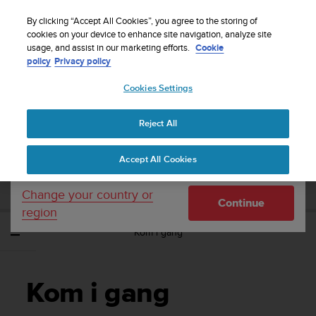
S
Sign up for the newsletter and get 5% off
| Free
u
By clicking “Accept All Cookies”, you agree to the storing of
returns
u
cookies on your device to enhance site navigation, analyze site
Your country or region:
usage, and assist in our marketing efforts.
Cookie
n
policy
Privacy policy
t
o
Cookies Settings
United States
i
s
Home
Support
Suunto Zoop Novo
Brugervejledning
c
Reject All
Currency: $ (USD)
o
m
Shipping only to United States
SUUNTO ZOOP NOVO
Accept All Cookies
m
BRUGERVEJLEDNING
i
t
Change your country or
Continue
t
region
e
Kom i gang
d
t
o
a
Kom i gang
c
h