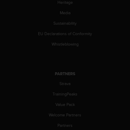
Heritage
s
(
Media
W
C
Sustainability
A
G
EU Declarations of Conformity
)
2
Whistleblowing
.
0
a
n
d
PARTNERS
a
Strava
c
h
TrainingPeaks
i
e
Value Pack
v
i
Welcome Partners
n
g
Partners