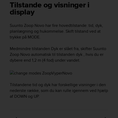
i
Tilstande og visninger i
e
display
v
i
n
Suunto Zoop Novo
har fire hovedtilstande:
tid
,
dyk
,
g
planlægning
og
hukommelse
. Skift tilstand ved at
L
trykke på
MODE
.
e
v
e
Medmindre tilstanden
Dyk
er slået fra, skifter
Suunto
l
Zoop Novo
automatisk til tilstanden
dyk
, hvis du er
A
dybere end 1,2 m (4 fod) under vandet.
A
c
o
n
Tilstandene tid og dyk har forskellige visninger i den
f
o
nederste række, som du kan rulle igennem ved hjælp
r
af
DOWN
og
UP
.
m
a
n
c