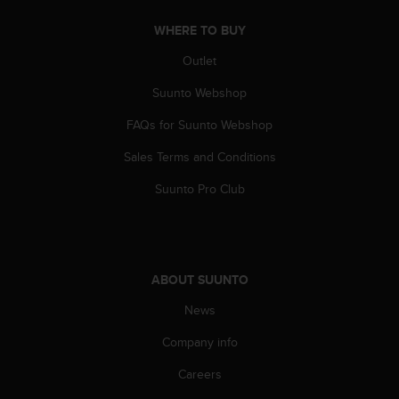
A
WHERE TO BUY
c
c
Outlet
e
s
Suunto Webshop
s
i
FAQs for Suunto Webshop
b
Sales Terms and Conditions
i
l
Suunto Pro Club
i
t
y
G
u
ABOUT SUUNTO
i
d
News
e
l
Company info
i
n
Careers
e