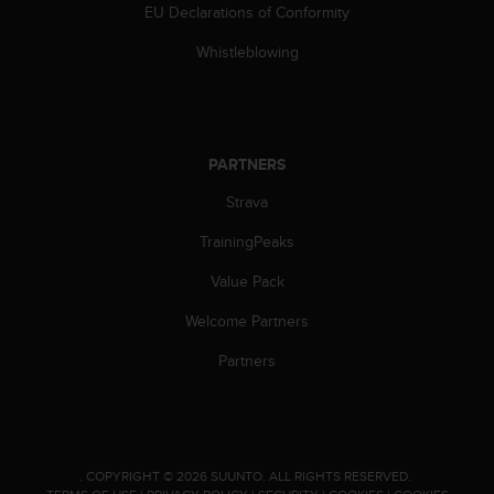
EU Declarations of Conformity
s
s
Whistleblowing
i
b
i
l
i
PARTNERS
t
y
Strava
s
t
TrainingPeaks
a
n
Value Pack
d
Welcome Partners
a
r
Partners
d
s
.
P
l
.
COPYRIGHT © 2026 SUUNTO.
ALL RIGHTS RESERVED.
e