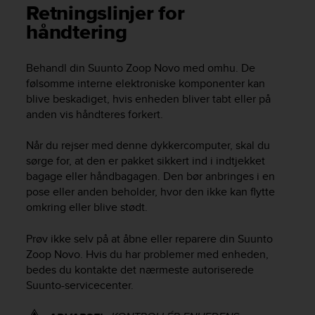
i
Retningslinjer for
e
håndtering
v
i
n
Behandl din
Suunto Zoop Novo
med omhu. De
g
følsomme interne elektroniske komponenter kan
L
blive beskadiget, hvis enheden bliver tabt eller på
e
anden vis håndteres forkert.
v
e
l
Når du rejser med denne dykkercomputer, skal du
A
sørge for, at den er pakket sikkert ind i indtjekket
A
bagage eller håndbagagen. Den bør anbringes i en
c
pose eller anden beholder, hvor den ikke kan flytte
o
omkring eller blive stødt.
n
f
Prøv ikke selv på at åbne eller reparere din
Suunto
o
Zoop Novo
. Hvis du har problemer med enheden,
r
m
bedes du kontakte det nærmeste autoriserede
a
Suunto-servicecenter.
n
c