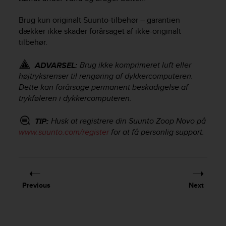
r
m
Brug kun originalt Suunto-tilbehør – garantien
a
dækker ikke skader forårsaget af ikke-originalt
n
tilbehør.
c
e
w
Brug ikke komprimeret luft eller
ADVARSEL:
i
højtryksrenser til rengøring af dykkercomputeren.
t
Dette kan forårsage permanent beskadigelse af
h
trykføleren i dykkercomputeren.
t
h
Husk at registrere din
Suunto Zoop Novo
på
TIP:
e
www.suunto.com/register
for at få personlig support.
W
e
b
C
o
n
Previous
Next
t
e
n
t