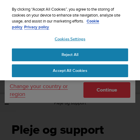
S
Sign up for the newsletter and get 5% off
| Free
u
By clicking “Accept All Cookies”, you agree to the storing of
returns
u
cookies on your device to enhance site navigation, analyze site
Your country or region:
usage, and assist in our marketing efforts.
Cookie
n
policy
Privacy policy
t
o
Cookies Settings
United States
i
s
Home
Support
Suunto Zoop Novo
Brugervejledning
c
Reject All
Currency: $ (USD)
o
m
Shipping only to United States
SUUNTO ZOOP NOVO
Accept All Cookies
m
BRUGERVEJLEDNING
i
t
Change your country or
Continue
t
region
e
Pleje og support
d
t
o
a
Pleje og support
c
h