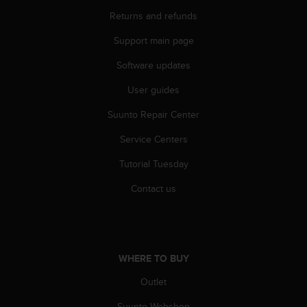
s
Returns and refunds
(
W
Support main page
C
A
Software updates
G
)
User guides
2
Suunto Repair Center
.
0
Service Centers
a
n
Tutorial Tuesday
d
a
Contact us
c
h
i
e
v
WHERE TO BUY
i
n
Outlet
g
Suunto Webshop