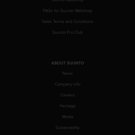
c
o
FAQs for Suunto Webshop
m
p
Sales Terms and Conditions
l
i
Suunto Pro Club
a
n
c
e
w
ABOUT SUUNTO
i
t
News
h
Company info
o
t
Careers
h
e
Heritage
r
a
Media
c
c
Sustainability
e