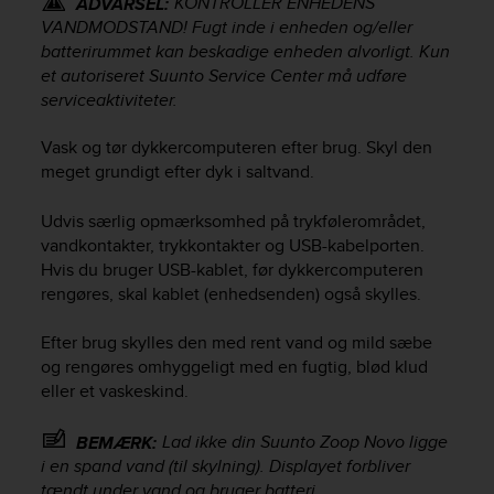
KONTROLLÉR ENHEDENS
ADVARSEL:
e
VANDMODSTAND! Fugt inde i enheden og/eller
f
batterirummet kan beskadige enheden alvorligt. Kun
o
et autoriseret Suunto Service Center må udføre
r
serviceaktiviteter.
t
h
Vask og tør dykkercomputeren efter brug. Skyl den
i
s
meget grundigt efter dyk i saltvand.
w
e
Udvis særlig opmærksomhed på trykfølerområdet,
b
vandkontakter, trykkontakter og USB-kabelporten.
s
Hvis du bruger USB-kablet, før dykkercomputeren
i
rengøres, skal kablet (enhedsenden) også skylles.
t
e
Efter brug skylles den med rent vand og mild sæbe
i
og rengøres omhyggeligt med en fugtig, blød klud
n
c
eller et vaskeskind.
o
n
Lad ikke din
Suunto Zoop Novo
ligge
BEMÆRK:
f
i en spand vand (til skylning). Displayet forbliver
o
tændt under vand og bruger batteri.