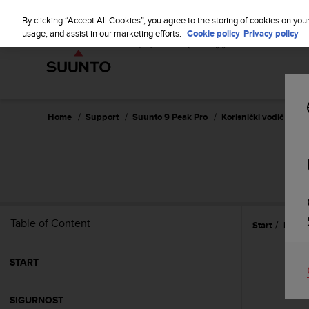
S
u
By clicking “Accept All Cookies”, you agree to the storing of cookies on you
u
usage, and assist in our marketing efforts.
Cookie policy
Privacy policy
n
t
o
i
s
c
Home
Support
Suunto 9 Peak Pro
Korisnički vodič
o
m
m
i
t
t
e
Table of Content
Start
Posta
d
t
o
START
a
c
h
SIGURNOST