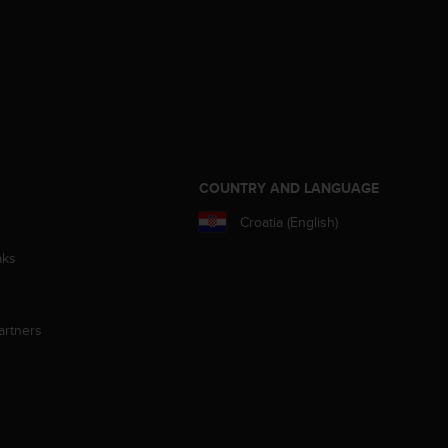
S
COUNTRY AND LANGUAGE
Croatia (English)
aks
artners