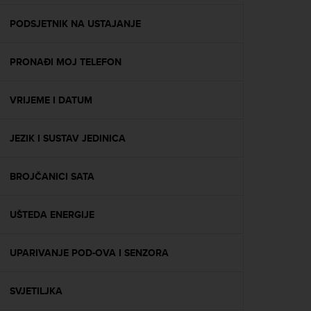
e
f
PODSJETNIK NA USTAJANJE
o
r
PRONAĐI MOJ TELEFON
t
h
i
VRIJEME I DATUM
s
w
e
JEZIK I SUSTAV JEDINICA
b
s
i
BROJČANICI SATA
t
e
UŠTEDA ENERGIJE
i
n
c
UPARIVANJE POD-OVA I SENZORA
o
n
f
SVJETILJKA
o