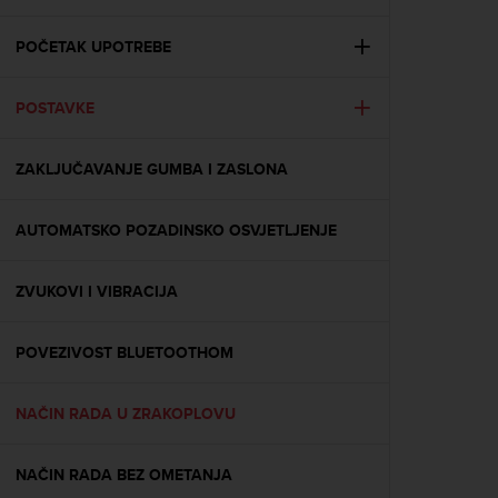
i
e
v
POČETAK UPOTREBE
i
n
POSTAVKE
g
L
e
ZAKLJUČAVANJE GUMBA I ZASLONA
v
e
l
AUTOMATSKO POZADINSKO OSVJETLJENJE
A
A
c
ZVUKOVI I VIBRACIJA
o
n
POVEZIVOST BLUETOOTHOM
f
o
r
NAČIN RADA U ZRAKOPLOVU
m
a
n
NAČIN RADA BEZ OMETANJA
c