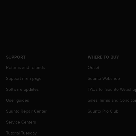
s
(
W
C
A
G
)
2
.
SUPPORT
WHERE TO BUY
0
a
Returns and refunds
Outlet
n
d
Support main page
Suunto Webshop
a
c
Software updates
FAQs for Suunto Websho
h
i
User guides
Sales Terms and Conditio
e
Suunto Repair Center
Suunto Pro Club
v
i
Service Centers
n
g
Tutorial Tuesday