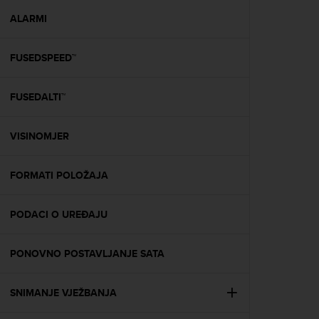
r
m
ALARMI
a
n
FUSEDSPEED™
c
e
w
FUSEDALTI™
i
t
h
VISINOMJER
t
h
e
FORMATI POLOŽAJA
W
e
PODACI O UREĐAJU
b
C
o
PONOVNO POSTAVLJANJE SATA
n
t
e
SNIMANJE VJEŽBANJA
n
t