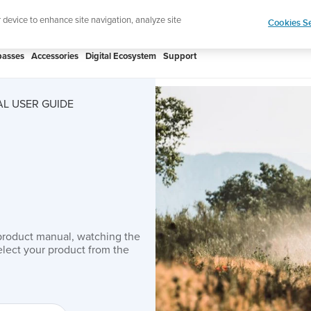
htweight sports watch designed for runners
Shop
r device to enhance site navigation, analyze site
Cookies Se
asses
Accessories
Digital Ecosystem
Support
L USER GUIDE
product manual, watching the
lect your product from the