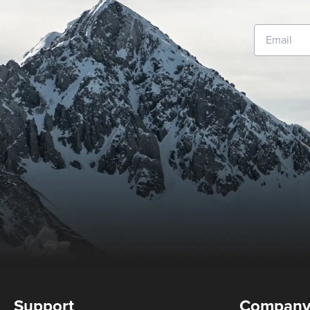
Support
Compan