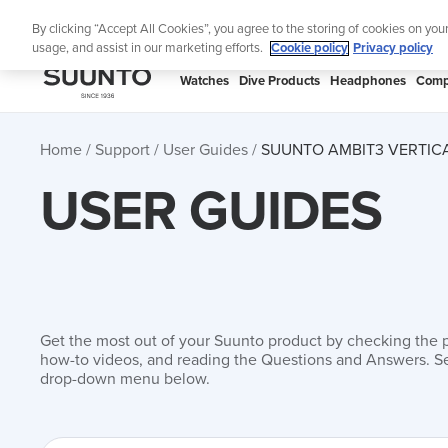
Skip
Lig
By clicking “Accept All Cookies”, you agree to the storing of cookies on you
to
usage, and assist in our marketing efforts.
Cookie policy
Privacy policy
content
SUUNTO
Watches
Dive Products
Headphones
Comp
APAC
Home
Support
User Guides
SUUNTO AMBIT3 VERTICA
USER GUIDES
Get the most out of your Suunto product by checking the 
how-to videos, and reading the Questions and Answers. Se
drop-down menu below.