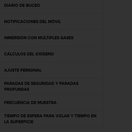
t
DIARIO DE BUCEO
a
s
NOTIFICACIONES DEL MÓVIL
d
e
a
INMERSIÓN CON MÚLTIPLES GASES
c
c
e
CÁLCULOS DEL OXÍGENO
s
i
b
AJUSTE PERSONAL
i
l
PARADAS DE SEGURIDAD Y PARADAS
i
PROFUNDAS
d
a
FRECUENCIA DE MUESTRA
d
p
TIEMPO DE ESPERA PARA VOLAR Y TIEMPO EN
a
LA SUPERFICIE
r
a