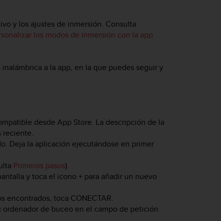
ivo y los ajustes de inmersión. Consulta
onalizar los modos de inmersión con la app
 inalámbrica a la app, en la que puedes seguir y
compatible desde App Store. La descripción de la
 reciente.
ado. Deja la aplicación ejecutándose en primer
ulta
Primeros pasos
).
 pantalla y toca el icono + para añadir un nuevo
vos encontrados, toca
CONECTAR
.
tu ordenador de buceo en el campo de petición