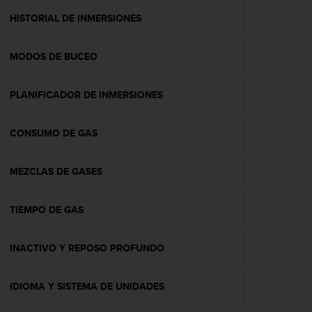
i
o
HISTORIAL DE INMERSIONES
w
e
MODOS DE BUCEO
b
d
e
PLANIFICADOR DE INMERSIONES
a
c
u
CONSUMO DE GAS
e
r
d
MEZCLAS DE GASES
o
c
TIEMPO DE GAS
o
n
l
INACTIVO Y REPOSO PROFUNDO
a
s
P
IDIOMA Y SISTEMA DE UNIDADES
a
u