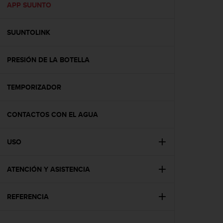
c
APP SUUNTO
o
n
SUUNTOLINK
t
e
n
PRESIÓN DE LA BOTELLA
i
d
o
TEMPORIZADOR
w
e
b
CONTACTOS CON EL AGUA
(
W
USO
e
b
C
ATENCIÓN Y ASISTENCIA
o
n
t
REFERENCIA
e
n