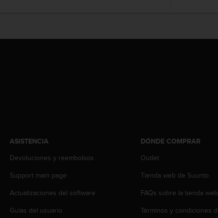
t
A
c
c
e
s
s
i
b
i
l
i
t
y
G
ASISTENCIA
DÓNDE COMPRAR
u
i
Devoluciones y reembolsos
Outlet
d
Support main page
Tienda web de Suunto
e
l
Actualizaciones del software
FAQs sobre la tienda we
i
n
Guías del usuario
Términos y condiciones d
e