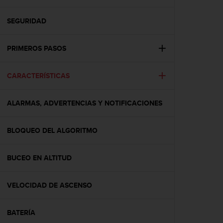
m
i
s
SEGURIDAD
o
d
PRIMEROS PASOS
e
a
l
CARACTERÍSTICAS
c
a
n
ALARMAS, ADVERTENCIAS Y NOTIFICACIONES
z
a
r
BLOQUEO DEL ALGORITMO
e
l
BUCEO EN ALTITUD
n
i
v
VELOCIDAD DE ASCENSO
e
l
d
BATERÍA
e