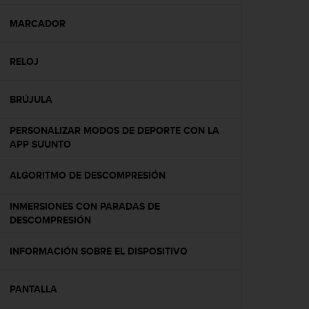
c
o
MARCADOR
n
f
RELOJ
o
r
m
BRÚJULA
i
d
PERSONALIZAR MODOS DE DEPORTE CON LA
a
APP SUUNTO
d
A
A
ALGORITMO DE DESCOMPRESIÓN
e
n
INMERSIONES CON PARADAS DE
e
DESCOMPRESIÓN
s
t
INFORMACIÓN SOBRE EL DISPOSITIVO
e
s
i
PANTALLA
t