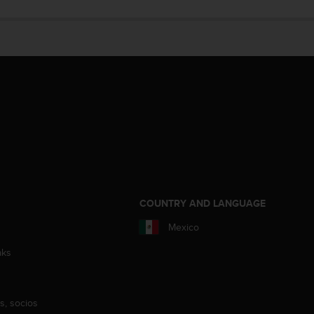
COUNTRY AND LANGUAGE
Mexico
aks
s, socios