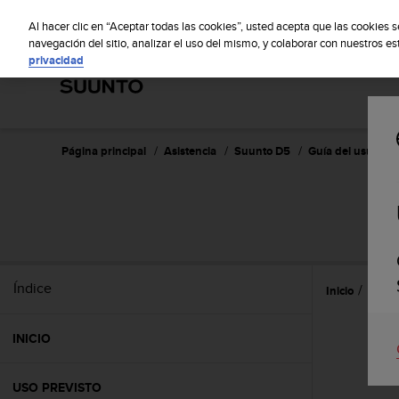
S
S
u
Al hacer clic en “Aceptar todas las cookies”, usted acepta que las cookies 
u
navegación del sitio, analizar el uso del mismo, y colaborar con nuestros e
privacidad
n
t
o
m
a
n
Página principal
Asistencia
Suunto D5
Guía del usuario
t
i
e
n
e
s
u
Índice
Inicio
Caract
c
o
m
INICIO
p
r
o
USO PREVISTO