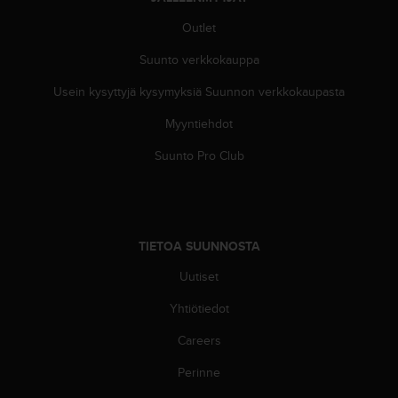
ä
m
Outlet
y
ö
Suunto verkkokauppa
s
m
Usein kysyttyjä kysymyksiä Suunnon verkkokaupasta
u
Myyntiehdot
i
d
Suunto Pro Club
e
n
s
a
a
TIETOA SUUNNOSTA
v
u
Uutiset
t
e
Yhtiötiedot
t
t
Careers
a
Perinne
v
u