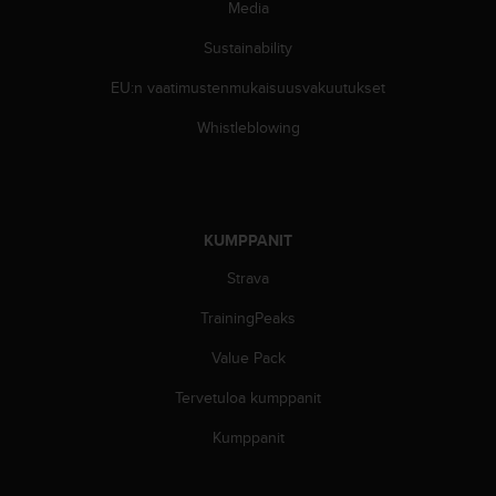
Media
u
t
Sustainability
t
a
EU:n vaatimustenmukaisuusvakuutukset
k
o
Whistleblowing
s
k
e
v
i
KUMPPANIT
e
Strava
n
s
TrainingPeaks
t
a
Value Pack
n
d
Tervetuloa kumppanit
a
r
Kumppanit
d
i