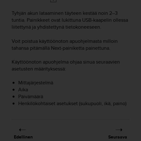
u
t
Tyhjän akun lataaminen täyteen kestää noin 2–3
e
tuntia. Painikkeet ovat lukittuna USB-kaapelin ollessa
t
liitettynä ja yhdistettynä tietokoneeseen.
t
a
v
Voit poistua käyttöönoton apuohjelmasta milloin
u
tahansa pitämällä
Next
-painiketta painettuna.
u
s
Käyttöönoton apuohjelma ohjaa sinua seuraavien
o
asetusten määrityksessä:
h
j
Mittajärjestelmä
e
Aika
i
d
Päivämäärä
e
Henkilökohtaiset asetukset (sukupuoli, ikä, paino)
n
(
W
C
A
Edellinen
Seuraava
G