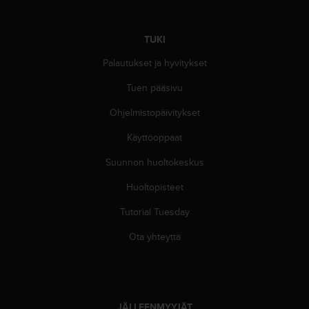
A
A
-
TUKI
t
a
Palautukset ja hyvitykset
s
Tuen pääsivu
o
n
Ohjelmistopäivitykset
v
a
Käyttöoppaat
a
t
Suunnon huoltokeskus
i
m
Huoltopisteet
u
Tutorial Tuesday
k
s
Ota yhteyttä
e
t
s
e
k
JÄLLEENMYYJÄT