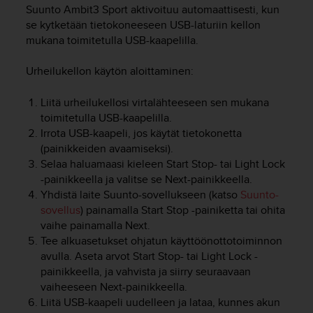
t
Suunto Ambit3 Sport
aktivoituu automaattisesti, kun
ä
se kytketään tietokoneeseen USB-laturiin kellon
m
mukana toimitetulla USB-kaapelilla.
ä
ä
Urheilukellon käytön aloittaminen:
n
t
ä
Liitä urheilukellosi virtalähteeseen sen mukana
l
toimitetulla USB-kaapelilla.
l
Irrota USB-kaapeli, jos käytät tietokonetta
ä
(painikkeiden avaamiseksi).
v
Selaa haluamaasi kieleen
Start Stop
- tai
Light Lock
e
-painikkeella ja valitse se
Next
-painikkeella.
r
Yhdistä laite Suunto-sovellukseen (katso
Suunto-
k
sovellus
) painamalla
Start Stop
-painiketta tai ohita
k
vaihe painamalla
Next
.
o
s
Tee alkuasetukset ohjatun käyttöönottotoiminnon
i
avulla. Aseta arvot
Start Stop
- tai
Light Lock
-
v
painikkeella, ja vahvista ja siirry seuraavaan
u
vaiheeseen
Next
-painikkeella.
s
Liitä USB-kaapeli uudelleen ja lataa, kunnes akun
t