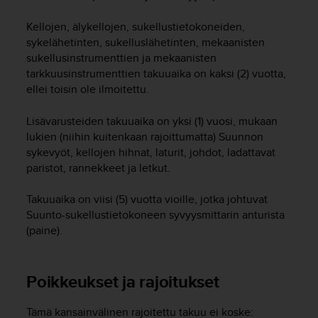
o
l
Kellojen, älykellojen, sukellustietokoneiden,
l
sykelähetinten, sukelluslähetinten, mekaanisten
a
sukellusinstrumenttien ja mekaanisten
v
tarkkuusinstrumenttien takuuaika on kaksi (2) vuotta,
e
ellei toisin ole ilmoitettu.
r
k
Lisävarusteiden takuuaika on yksi (1) vuosi, mukaan
k
lukien (niihin kuitenkaan rajoittumatta) Suunnon
o
sykevyöt, kellojen hihnat, laturit, johdot, ladattavat
s
i
paristot, rannekkeet ja letkut.
v
u
Takuuaika on viisi (5) vuotta vioille, jotka johtuvat
s
Suunto-sukellustietokoneen syvyysmittarin anturista
t
(paine).
o
n
s
Poikkeukset ja rajoitukset
a
a
v
Tämä kansainvälinen rajoitettu takuu ei koske: