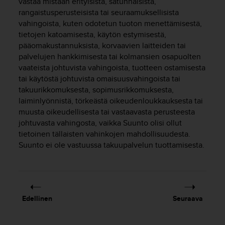
vastaa mistään erityisistä, satunnaisista,
ä
m
rangaistusperusteisista tai seuraamuksellisista
y
vahingoista, kuten odotetun tuoton menettämisestä,
ö
tietojen katoamisesta, käytön estymisestä,
s
pääomakustannuksista, korvaavien laitteiden tai
m
palvelujen hankkimisesta tai kolmansien osapuolten
u
vaateista johtuvista vahingoista, tuotteen ostamisesta
i
tai käytöstä johtuvista omaisuusvahingoista tai
d
takuurikkomuksesta, sopimusrikkomuksesta,
e
laiminlyönnistä, törkeästä oikeudenloukkauksesta tai
n
muusta oikeudellisesta tai vastaavasta perusteesta
s
a
johtuvasta vahingosta, vaikka Suunto olisi ollut
a
tietoinen tällaisten vahinkojen mahdollisuudesta.
v
Suunto ei ole vastuussa takuupalvelun tuottamisesta.
u
t
e
t
t
Edellinen
Seuraava
a
v
u