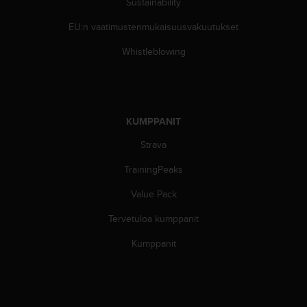
Sustainability
l
v
EU:n vaatimustenmukaisuusvakuutukset
e
l
Whistleblowing
u
n
u
m
e
KUMPPANIT
r
o
Strava
o
TrainingPeaks
n
+
Value Pack
1
8
Tervetuloa kumppanit
5
5
Kumppanit
2
5
8
0