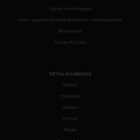
s
Suunto verkkokauppa
v
a
Usein kysyttyjä kysymyksiä Suunnon verkkokaupasta
l
t
Myyntiehdot
a
Suunto Pro Club
l
a
i
s
e
TIETOA SUUNNOSTA
e
n
Uutiset
a
s
Yhtiötiedot
i
a
Careers
k
a
Perinne
s
Media
p
a