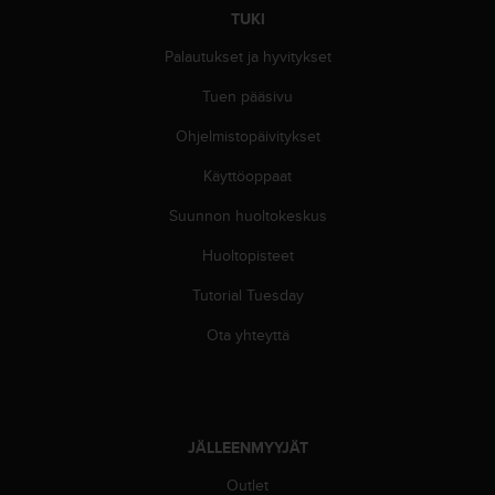
e
TUKI
n
v
Palautukset ja hyvitykset
a
a
Tuen pääsivu
t
Ohjelmistopäivitykset
i
m
Käyttöoppaat
u
k
Suunnon huoltokeskus
s
e
Huoltopisteet
t
.
Tutorial Tuesday
S
Ota yhteyttä
o
i
t
a
y
JÄLLEENMYYJÄT
h
d
Outlet
y