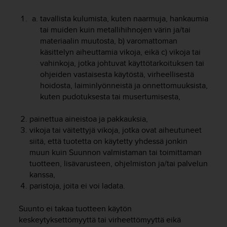
u
t
tavallista kulumista, kuten naarmuja, hankaumia
e
tai muiden kuin metallihihnojen värin ja/tai
t
materiaalin muutosta, b) varomattoman
t
käsittelyn aiheuttamia vikoja, eikä c) vikoja tai
a
vahinkoja, jotka johtuvat käyttötarkoituksen tai
v
ohjeiden vastaisesta käytöstä, virheellisestä
u
u
hoidosta, laiminlyönneistä ja onnettomuuksista,
s
kuten pudotuksesta tai musertumisesta,
o
h
painettua aineistoa ja pakkauksia,
j
vikoja tai väitettyjä vikoja, jotka ovat aiheutuneet
e
siitä, että tuotetta on käytetty yhdessä jonkin
i
muun kuin Suunnon valmistaman tai toimittaman
d
tuotteen, lisävarusteen, ohjelmiston ja/tai palvelun
e
kanssa,
n
(
paristoja, joita ei voi ladata.
W
C
Suunto ei takaa tuotteen käytön
A
keskeytyksettömyyttä tai virheettömyyttä eikä
G