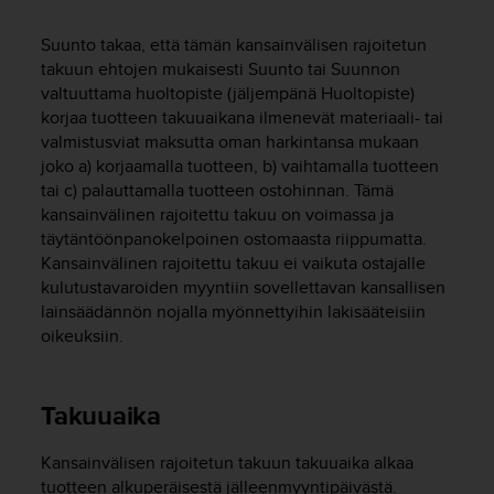
t
ä
Suunto takaa, että tämän kansainvälisen rajoitetun
m
takuun ehtojen mukaisesti Suunto tai Suunnon
ä
ä
valtuuttama huoltopiste (jäljempänä Huoltopiste)
n
korjaa tuotteen takuuaikana ilmenevät materiaali- tai
t
valmistusviat maksutta oman harkintansa mukaan
ä
joko a) korjaamalla tuotteen, b) vaihtamalla tuotteen
l
tai c) palauttamalla tuotteen ostohinnan. Tämä
l
kansainvälinen rajoitettu takuu on voimassa ja
ä
täytäntöönpanokelpoinen ostomaasta riippumatta.
v
Kansainvälinen rajoitettu takuu ei vaikuta ostajalle
e
kulutustavaroiden myyntiin sovellettavan kansallisen
r
lainsäädännön nojalla myönnettyihin lakisääteisiin
k
k
oikeuksiin.
o
s
i
Takuuaika
v
u
Kansainvälisen rajoitetun takuun takuuaika alkaa
s
tuotteen alkuperäisestä jälleenmyyntipäivästä.
t