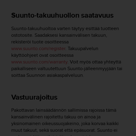
A
A
Suunto-takuuhuollon saatavuus
-
t
a
Suunto-takuuhuoltoa varten täytyy esittää tuotteen
s
ostotosite. Saadaksesi kansainvälisen takuun,
o
rekisteröi tuote osoitteessa
n
www.suunto.com/register
. Takuupalvelun
v
käyttöohjeet ovat osoitteessa
a
www.suunto.com/warranty
. Voit myös ottaa yhteyttä
a
paikalliseen valtuutettuun Suunto-jälleenmyyjään tai
t
soittaa Suunnon asiakaspalveluun.
i
m
u
k
Vastuurajoitus
s
e
Pakottavan lainsäädännön sallimissa rajoissa tämä
t
kansainvälinen rajoitettu takuu on ainoa ja
s
yksinomainen oikeussuojakeino, joka korvaa kaikki
e
muut takuut, sekä suorat että epäsuorat. Suunto ei
k