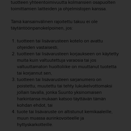
tuotteen yhteentoimivuutta kolmansien osapuolten
-
toimittamien laitteiden ja ohjelmistojen kanssa.
o
h
Tämä kansainvälinen rajoitettu takuu ei ole
j
täytäntöönpanokelpoinen, jos:
e
i
s
tuotteen tai lisävarusteen kotelo on avattu
t
ohjeiden vastaisesti,
u
tuotteen tai lisävarusteen korjaukseen on käytetty
s
muita kuin valtuutettuja varaosia tai jos
)
valtuuttamaton huoltoliike on muuttanut tuotetta
2
tai korjannut sen,
.
tuotteen tai lisävarusteen sarjanumero on
0
poistettu, muutettu tai tehty lukukelvottomaksi
-
jollain tavalla, jonka Suunto yksinomaisen
v
harkintansa mukaan katsoo täyttävän tämän
e
r
kohdan ehdot, tai
s
tuote tai lisävaruste on altistunut kemikaaleille,
i
muun muassa aurinkovoiteelle ja
o
hyttyskarkotteille.
n