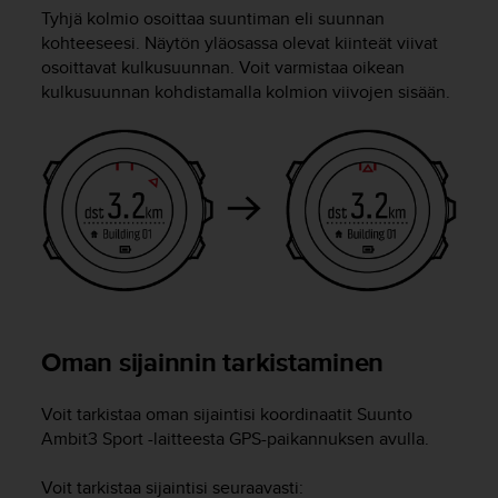
A
Tyhjä kolmio osoittaa suuntiman eli suunnan
A
kohteeseesi. Näytön yläosassa olevat kiinteät viivat
-
osoittavat kulkusuunnan. Voit varmistaa oikean
t
kulkusuunnan kohdistamalla kolmion viivojen sisään.
a
s
o
n
v
a
a
t
i
m
u
k
Oman sijainnin tarkistaminen
s
e
t
Voit tarkistaa oman sijaintisi koordinaatit
Suunto
s
Ambit3 Sport
-laitteesta GPS-paikannuksen avulla.
e
k
Voit tarkistaa sijaintisi seuraavasti: