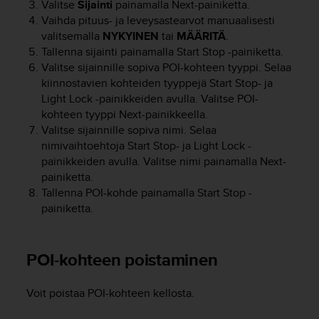
e
Valitse
Sijainti
painamalla
Next
-painiketta.
n
Vaihda pituus- ja leveysastearvot manuaalisesti
v
valitsemalla
NYKYINEN
tai
MÄÄRITÄ
.
a
Tallenna sijainti painamalla
Start Stop
-painiketta.
a
Valitse sijainnille sopiva POI-kohteen tyyppi. Selaa
t
kiinnostavien kohteiden tyyppejä
Start Stop
- ja
i
Light Lock
-painikkeiden avulla. Valitse POI-
m
kohteen tyyppi
Next
-painikkeella.
u
Valitse sijainnille sopiva nimi. Selaa
k
nimivaihtoehtoja
Start Stop
- ja
Light Lock
-
s
e
painikkeiden avulla. Valitse nimi painamalla
Next
-
t
painiketta.
.
Tallenna POI-kohde painamalla
Start Stop
-
S
painiketta.
o
i
t
POI-kohteen poistaminen
a
y
h
Voit poistaa POI-kohteen kellosta.
d
y