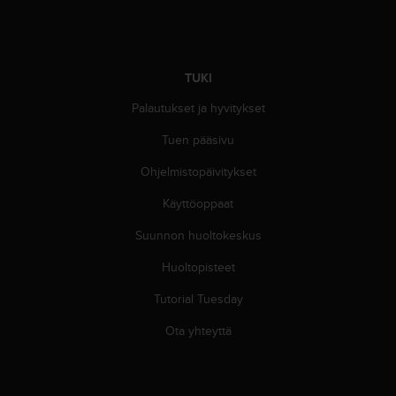
9
0
0
(
m
TUKI
a
k
Palautukset ja hyvitykset
s
Tuen pääsivu
u
t
Ohjelmistopäivitykset
o
n
Käyttöoppaat
)
,
Suunnon huoltokeskus
j
o
Huoltopisteet
s
Tutorial Tuesday
t
ä
Ota yhteyttä
m
ä
n
s