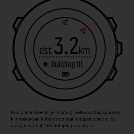
-
o
h
j
e
i
s
t
u
s
)
2
.
0
-
v
e
r
Kun olet liikkeellä (yli 4 km/h), kello näyttää suuntasi
s
kiinnostavaan kohteeseen (tai reittipisteeseen, jos
i
o
navigoit reittiä) GPS-tietojen perusteella.
n