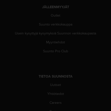
i
JÄLLEENMYYJÄT
v
u
Outlet
s
t
Suunto verkkokauppa
o
n
Usein kysyttyjä kysymyksiä Suunnon verkkokaupasta
t
Myyntiehdot
i
e
Suunto Pro Club
t
o
j
e
n
TIETOA SUUNNOSTA
s
a
Uutiset
a
v
Yhtiötiedot
u
t
Careers
e