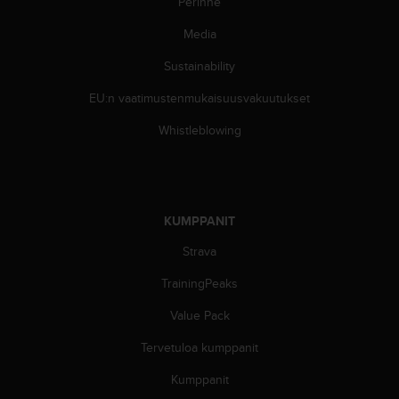
Perinne
t
t
Media
a
v
Sustainability
u
u
EU:n vaatimustenmukaisuusvakuutukset
d
e
Whistleblowing
s
s
a
o
n
KUMPPANIT
o
Strava
n
g
TrainingPeaks
e
l
Value Pack
m
i
Tervetuloa kumppanit
a
.
Kumppanit