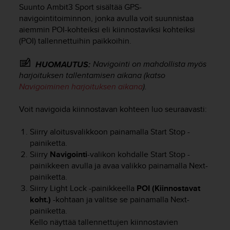
t
Suunto Ambit3 Sport
sisältää GPS-
ä
navigointitoiminnon, jonka avulla voit suunnistaa
m
aiemmin POI-kohteiksi eli kiinnostaviksi kohteiksi
ä
(POI) tallennettuihin paikkoihin.
ä
n
t
Navigointi on mahdollista myös
HUOMAUTUS:
ä
harjoituksen tallentamisen aikana (katso
l
Navigoiminen harjoituksen aikana
).
l
ä
Voit navigoida kiinnostavan kohteen luo seuraavasti:
v
e
Siirry aloitusvalikkoon painamalla
Start Stop
-
r
painiketta.
k
Siirry
Navigointi
-valikon kohdalle
Start Stop
-
k
o
painikkeen avulla ja avaa valikko painamalla
Next
-
s
painiketta.
i
Siirry
Light Lock
-painikkeella
POI (Kiinnostavat
v
koht.)
-kohtaan ja valitse se painamalla
Next
-
u
painiketta.
s
Kello näyttää tallennettujen kiinnostavien
t