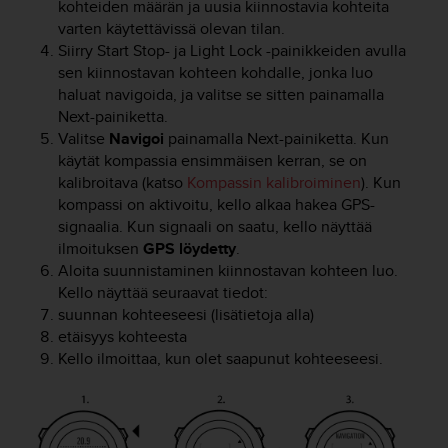
kohteiden määrän ja uusia kiinnostavia kohteita
o
varten käytettävissä olevan tilan.
l
Siirry
Start Stop
- ja
Light Lock
-painikkeiden avulla
l
sen kiinnostavan kohteen kohdalle, jonka luo
a
v
haluat navigoida, ja valitse se sitten painamalla
e
Next
-painiketta.
r
Valitse
Navigoi
painamalla
Next
-painiketta. Kun
k
käytät kompassia ensimmäisen kerran, se on
k
kalibroitava (katso
Kompassin kalibroiminen
). Kun
o
kompassi on aktivoitu, kello alkaa hakea GPS-
s
signaalia. Kun signaali on saatu, kello näyttää
i
ilmoituksen
GPS löydetty
.
v
Aloita suunnistaminen kiinnostavan kohteen luo.
u
Kello näyttää seuraavat tiedot:
s
t
suunnan kohteeseesi (lisätietoja alla)
o
etäisyys kohteesta
n
Kello ilmoittaa, kun olet saapunut kohteeseesi.
s
a
a
v