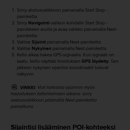
ä
m
Siirry aloitusvalikkoon painamalla
Start Stop
-
y
painiketta.
ö
Siirry
Navigointi
-valikon kohdalle
Start Stop
-
s
painikkeen avulla ja avaa valikko painamalla
Next
-
m
u
painiketta.
i
Valitse
Sijainti
painamalla
Next
-painiketta.
d
Valitse
Nykyinen
painamalla
Next
-painiketta.
e
Kello alkaa hakea GPS-signaalia. Kun signaali on
n
saatu, kello näyttää ilmoituksen
GPS löydetty
. Sen
s
jälkeen nykyisen sijaintisi koordinaatit tulevat
a
näkyviin.
a
v
Voit tarkistaa sijainnin myös
VINKKI:
u
harjoituksen tallentamisen aikana: siirry
t
e
asetusvalikkoon pitämällä
Next
-painiketta
t
painettuna.
t
a
v
Sijaintisi lisääminen POI-kohteeksi
u