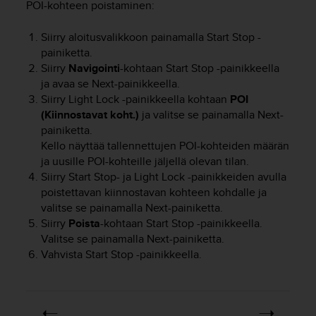
POI-kohteen poistaminen:
s
v
Siirry aloitusvalikkoon painamalla
Start Stop
-
a
painiketta.
l
Siirry
Navigointi
-kohtaan
Start Stop
-painikkeella
t
ja avaa se
Next
-painikkeella.
a
l
Siirry
Light Lock
-painikkeella kohtaan
POI
a
(Kiinnostavat koht.)
ja valitse se painamalla
Next
-
i
painiketta.
s
Kello näyttää tallennettujen POI-kohteiden määrän
e
ja uusille POI-kohteille jäljellä olevan tilan.
e
Siirry
Start Stop
- ja
Light Lock
-painikkeiden avulla
n
poistettavan kiinnostavan kohteen kohdalle ja
a
valitse se painamalla
Next
-painiketta.
s
Siirry
Poista
-kohtaan
Start Stop
-painikkeella.
i
Valitse se painamalla
Next
-painiketta.
a
k
Vahvista
Start Stop
-painikkeella.
a
s
p
a