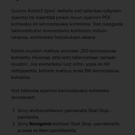
u
t
Suunto Ambit3 Sport
-kellolla voit tallentaa nykyisen
t
sijaintisi tai määrittää jonkin muun sijainnin POI-
a
kohteeksi eli kiinnostavaksi kohteeksi. Voit navigoida
k
tallennettuihin kiinnostaviin kohteisiin milloin
o
tahansa, esimerkiksi harjoituksen aikana.
s
k
Kellon muistiin mahtuu enintään 250 kiinnostavaa
e
kohdetta. Huomaa, että reitit tallennetaan samaan
v
muistiin. Jos esimerkiksi luot reitin, jossa on 60
i
reittipistettä, kelloon mahtuu enää 190 kiinnostavaa
e
n
kohdetta.
s
t
Voit tallentaa sijaintisi kiinnostavaksi kohteeksi
a
seuraavasti:
n
d
Siirry aloitusvalikkoon painamalla
Start Stop
-
a
painiketta.
r
Siirry
Navigointi
-kohtaan
Start Stop
-painikkeella
d
ja avaa se
Next
-painikkeella.
i