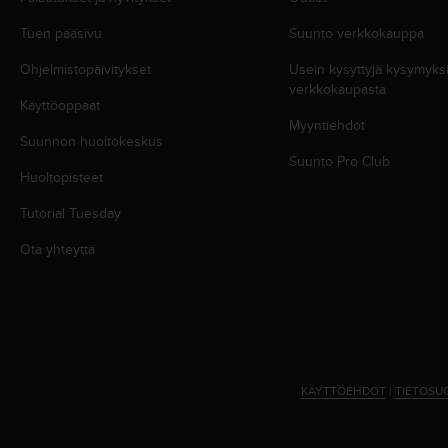
-
Tuen pääsivu
Suunto verkkokauppa
o
h
Ohjelmistopäivitykset
Usein kysyttyjä kysymyk
j
verkkokaupasta
e
Käyttöoppaat
i
Myyntiehdot
s
Suunnon huoltokeskus
t
Suunto Pro Club
Huoltopisteet
u
s
Tutorial Tuesday
)
2
Ota yhteyttä
.
0
-
v
e
r
s
KÄYTTÖEHDOT
|
TIETOSU
i
o
n