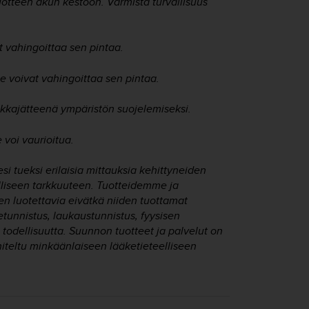
otteen akun kestoon. Varmista turvallisuus
at vahingoittaa sen pintaa.
 ne voivat vahingoittaa sen pintaa.
niikkajätteenä ympäristön suojelemiseksi.
e voi vaurioitua.
esi tueksi erilaisia mittauksia kehittyneiden
liseen tarkkuuteen. Tuotteidemme ja
n luotettavia eivätkä niiden tuottamat
ketunnistus, laukaustunnistus, fyysisen
 todellisuutta. Suunnon tuotteet ja palvelut on
niteltu minkäänlaiseen lääketieteelliseen