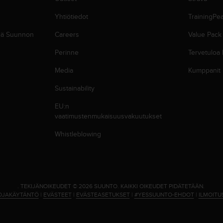
Yhtiötiedot
TrainingPe
siä Suunnon
Careers
Value Pack
Perinne
Tervetuloa
Media
Kumppanit
Sustainability
EU:n
vaatimustenmukaisuusvakuutukset
Whistleblowing
.
TEKIJÄNOIKEUDET © 2026 SUUNTO.
KAIKKI OIKEUDET PIDÄTETÄÄN.
OJAKÄYTÄNTÖ
|
EVÄSTEET
|
EVÄSTEASETUKSET
|
#YESSUUNTO-EHDOT
|
ILMOITU