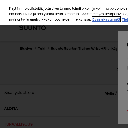
S
u
Käytämme evästeitä, jotta sivustomme toimii oikein ja voimme personoida s
u
ominaisuuksia ja analysoida tietoliikennettä. Jaamme myös tietoja tavasta
mainonta- ja analytiikkakumppaneidemme kanssa.
Evästekäytännöt
Tie
n
t
o
o
n
s
Etusivu
Tuki
Suunto Spartan Trainer Wrist HR
Käyttöopa
i
t
o
SUU
u
t
u
n
Sisällysluettelo
Aloita
TURV
u
t
t
ALOITA
ä
y
t
TURVALLISUUS