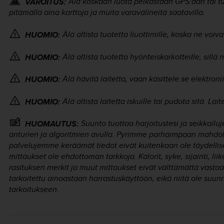
Älä koskaan luota pelkästään GPS:ään tai tu
VAROITUS:
pitämällä aina karttoja ja muita varavälineitä saatavilla.
Älä altista tuotetta liuottimille, koska ne voiv
HUOMIO:
Älä altista tuotetta hyönteiskarkotteille, sillä
HUOMIO:
Älä hävitä laitetta, vaan käsittele se elektro
HUOMIO:
Älä altista laitetta iskuille tai pudota sitä. Lait
HUOMIO:
Suunto tuottaa harjoitustesi ja seikkailuj
HUOMAUTUS:
anturien ja algoritmien avulla. Pyrimme parhaimpaan mahdol
palvelujemme keräämät tiedot eivät kuitenkaan ole täydellise
mittaukset ole ehdottoman tarkkoja. Kalorit, syke, sijainti, lii
rasituksen merkit ja muut mittaukset eivät välttämättä vastaa
tarkoitettu ainoastaan harrastuskäyttöön, eikä niitä ole suun
tarkoitukseen.