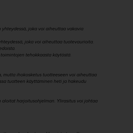
n yhteydessä, joka voi aiheuttaa vakavia
yhteydessä, joka voi aiheuttaa tuotevaurioita.
edoista.
a toimintojen tehokkaasta käytöstä.
, mutta ihokosketus tuotteeseen voi aiheuttaa
sessa tuotteen käyttäminen heti ja hakeudu
aloitat harjoitusohjelman. Ylirasitus voi johtaa