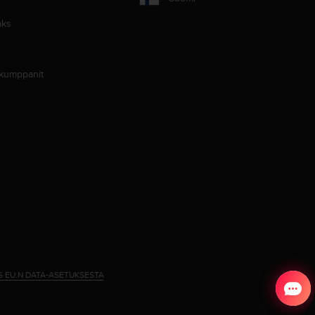
aks
 kumppanit
S EU:N DATA-ASETUKSESTA