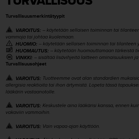
TURVALLISUUS
Turvallisuusmerkintätyypit
– käytetään sellaisen toiminnan tai tilantee
VAROITUS:
vammoja tai johtaa kuolemaan.
– käytetään sellaisen toiminnan tai tilanteen 
HUOMIO:
– käytetään huomauttamaan tärkeistä ti
HUOMAUTUS:
– sisältää lisävihjeitä laitteen ominaisuuksien j
VINKKI:
Turvallisuusohjeet
Tuotteemme ovat alan standardien mukaisia
VAROITUS:
allergisia reaktioita tai ihon ärtymistä. Lopeta tässä tapauk
lääkärin vastaanotolle.
Keskustele aina lääkärisi kanssa, ennen kuin 
VAROITUS:
vakaviin vammoihin.
Vain vapaa-ajan käyttöön.
VAROITUS: