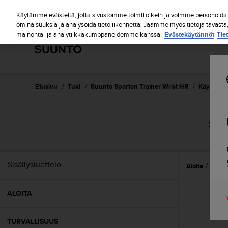
S
u
Käytämme evästeitä, jotta sivustomme toimii oikein ja voimme personoida s
u
ominaisuuksia ja analysoida tietoliikennettä. Jaamme myös tietoja tavasta
mainonta- ja analytiikkakumppaneidemme kanssa.
Evästekäytännöt
Tie
n
t
o
o
n
s
Etusivu
Tuki
Suunto Spartan Trainer Wrist HR
Käyttöopa
i
t
o
SUU
u
t
u
n
Sisällysluettelo
Aloita
Näin 
u
t
t
ALOITA
ä
y
t
TURVALLISUUS