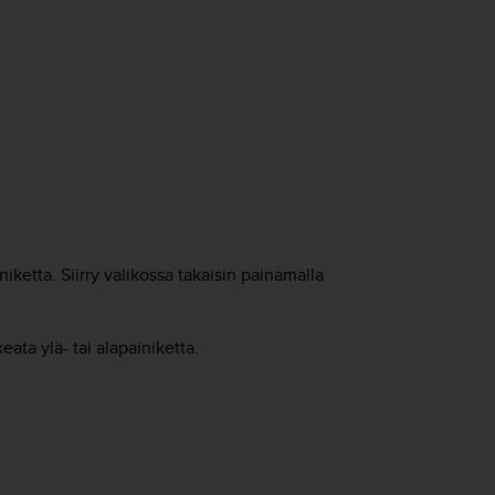
iketta. Siirry valikossa takaisin painamalla
ata ylä- tai alapainiketta.