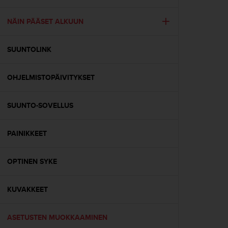
t
ä
m
NÄIN PÄÄSET ALKUUN
ä
ä
SUUNTOLINK
n
t
ä
OHJELMISTOPÄIVITYKSET
l
l
ä
SUUNTO-SOVELLUS
v
e
r
PAINIKKEET
k
k
OPTINEN SYKE
o
s
i
KUVAKKEET
v
u
s
ASETUSTEN MUOKKAAMINEN
t