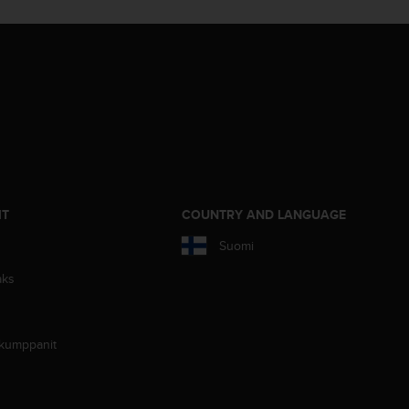
IT
COUNTRY AND LANGUAGE
Suomi
aks
 kumppanit