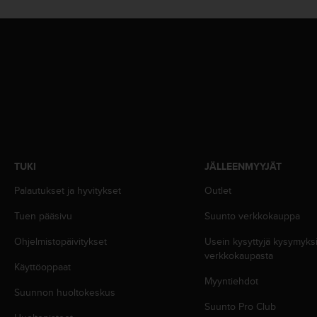
A
A
-
t
a
s
o
n
v
a
a
t
TUKI
JÄLLEENMYYJÄT
i
m
Palautukset ja hyvitykset
Outlet
u
Tuen pääsivu
Suunto verkkokauppa
k
s
Ohjelmistopäivitykset
Usein kysyttyjä kysymyk
e
verkkokaupasta
t
Käyttöoppaat
s
Myyntiehdot
e
Suunnon huoltokeskus
k
Suunto Pro Club