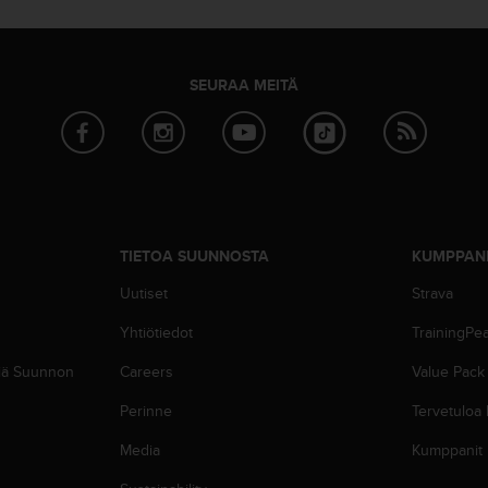
SEURAA MEITÄ
TIETOA SUUNNOSTA
KUMPPAN
Uutiset
Strava
Yhtiötiedot
TrainingPe
siä Suunnon
Careers
Value Pack
Perinne
Tervetuloa
Media
Kumppanit