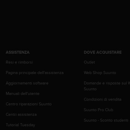
a
d
a
l
t
r
i
s
t
ASSISTENZA
DOVE ACQUISTARE
a
n
Resi e rimborsi
Outlet
d
a
Pagina principale dell'assistenza
Web Shop Suunto
r
d
Aggiornamenti software
Domande e risposte sul
d
Suunto
i
Manuali dell'utente
a
Condizioni di vendita
Centro riparazioni Suunto
c
Suunto Pro Club
c
Centri assistenza
e
Suunto - Sconto studenti
s
Tutorial Tuesday
s