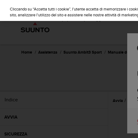
S
u
Cliccando su “Accetta tutti i cookie”, l'utente accetta di memorizzare i cooki
u
sito, analizzare l'utilizzo del sito e assistere nelle nostre attività di marketin
n
t
o
s
i
i
Home
Assistenza
Suunto Ambit3 Sport
Manuale dell'ute
m
p
e
SU
g
n
a
p
Indice
Avvia
Funzi
e
r
a
AVVIA
s
s
i
SICUREZZA