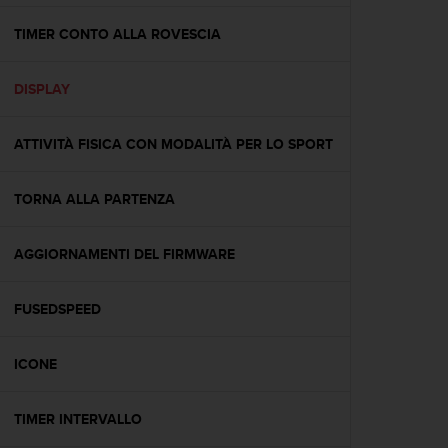
a
g
TIMER CONTO ALLA ROVESCIA
g
i
DISPLAY
u
n
g
ATTIVITÀ FISICA CON MODALITÀ PER LO SPORT
a
i
l
TORNA ALLA PARTENZA
l
i
v
AGGIORNAMENTI DEL FIRMWARE
e
l
FUSEDSPEED
l
o
A
ICONE
A
d
i
TIMER INTERVALLO
c