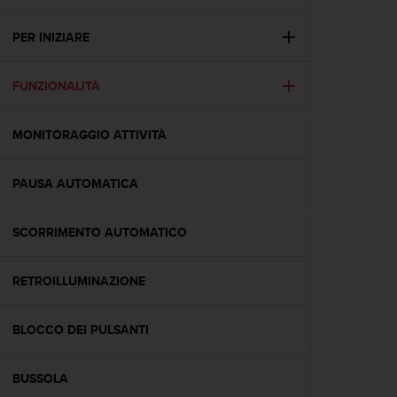
c
u
r
PER INIZIARE
a
r
FUNZIONALITÀ
e
c
h
MONITORAGGIO ATTIVITÀ
e
q
u
PAUSA AUTOMATICA
e
s
t
SCORRIMENTO AUTOMATICO
o
s
RETROILLUMINAZIONE
i
t
o
BLOCCO DEI PULSANTI
w
e
b
BUSSOLA
r