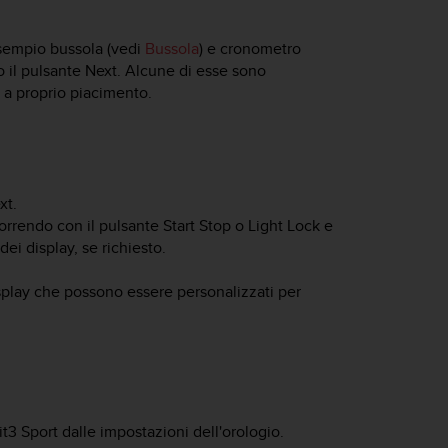
esempio bussola (vedi
Bussola
) e cronometro
 il pulsante
Next
. Alcune di esse sono
 a proprio piacimento.
xt
.
correndo con il pulsante Start Stop o Light Lock e
ei display, se richiesto.
isplay che possono essere personalizzati per
t3 Sport
dalle impostazioni dell'orologio.