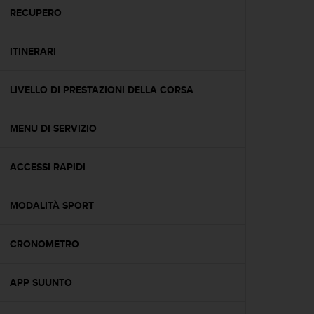
A
RECUPERO
c
c
ITINERARI
e
s
s
LIVELLO DI PRESTAZIONI DELLA CORSA
i
b
i
MENU DI SERVIZIO
l
i
t
ACCESSI RAPIDI
y
G
MODALITÀ SPORT
u
i
d
CRONOMETRO
e
l
i
APP SUUNTO
n
e