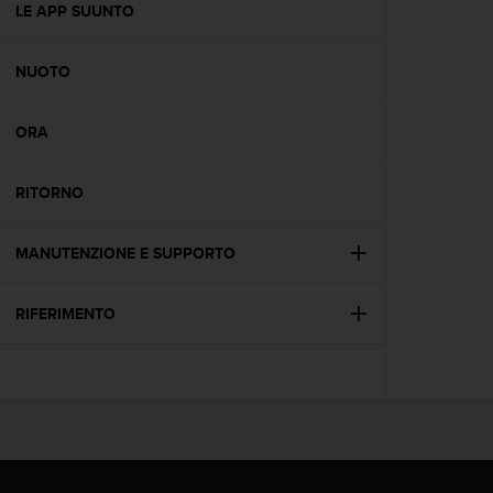
(
LE APP SUUNTO
W
C
NUOTO
A
G
)
ORA
2
.
0
RITORNO
e
l
a
MANUTENZIONE E SUPPORTO
c
o
RIFERIMENTO
n
f
o
r
m
i
t
à