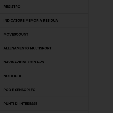
o
n
REGISTRO
f
o
INDICATORE MEMORIA RESIDUA
r
m
i
MOVESCOUNT
t
à
a
ALLENAMENTO MULTISPORT
l
l
e
NAVIGAZIONE CON GPS
W
e
NOTIFICHE
b
C
o
POD E SENSORI FC
n
t
e
PUNTI DI INTERESSE
n
t