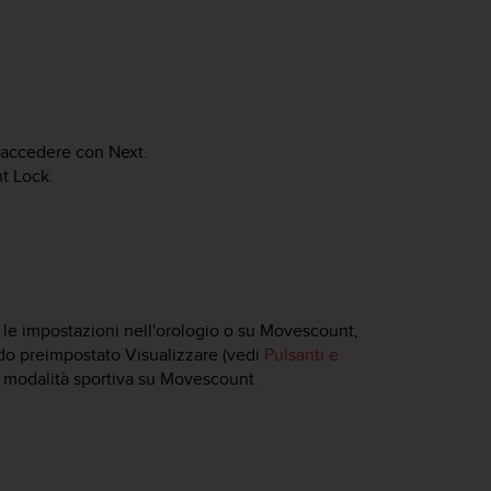
accedere con
Next
.
ht Lock
.
e le impostazioni nell'orologio o su Movescount,
ido preimpostato
Visualizzare
(vedi
Pulsanti e
una modalità sportiva su Movescount.