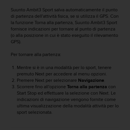
c
u
Suunto Ambit3 Sport
salva automaticamente il punto
r
di partenza dell'attività fisica, se si utilizza il GPS. Con
a
la funzione Torna alla partenza,
Suunto Ambit3 Sport
r
fornisce indicazioni per tornare al punto di partenza
e
(o alla posizione in cui è stato eseguito il rilevamento
c
h
GPS).
e
q
Per tornare alla partenza:
u
e
Mentre si è in una modalità per lo sport, tenere
s
premuto
Next
per accedere al menu opzioni.
t
Premere
Next
per selezionare
Navigazione
.
o
Scorrere fino all'opzione
Torna alla partenza
con
s
Start Stop
ed effettuare la selezione con
Next
. Le
i
indicazioni di navigazione vengono fornite come
t
o
ultima visualizzazione della modalità attività per lo
w
sport selezionata.
e
b
r