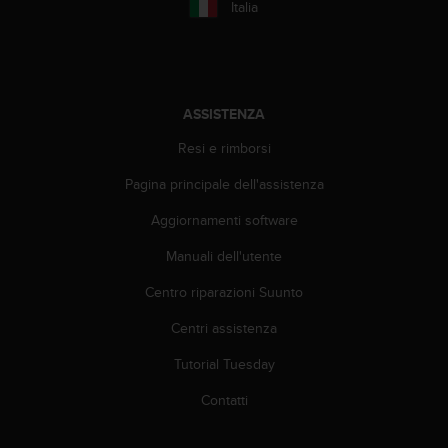
o
Italia
n
f
o
r
m
ASSISTENZA
i
t
Resi e rimborsi
à
Pagina principale dell'assistenza
a
l
Aggiornamenti software
l
e
Manuali dell'utente
W
e
Centro riparazioni Suunto
b
C
Centri assistenza
o
Tutorial Tuesday
n
t
Contatti
e
n
t