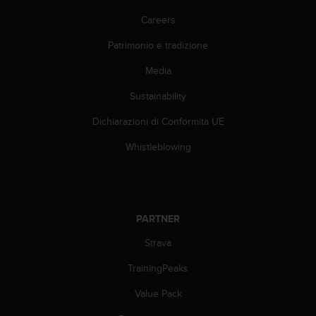
(
Careers
W
C
Patrimonio e tradizione
A
G
Media
)
2
Sustainability
.
0
Dichiarazioni di Conformità UE
e
Whistleblowing
l
a
c
o
n
f
PARTNER
o
Strava
r
m
TrainingPeaks
i
t
Value Pack
à