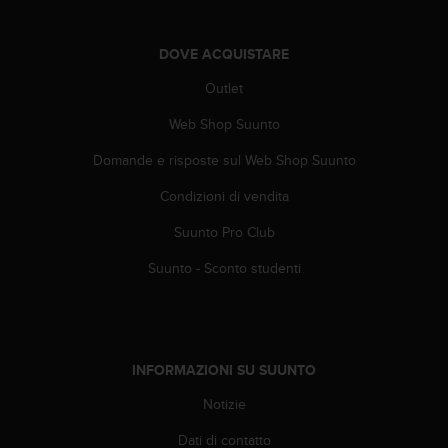
A
c
DOVE ACQUISTARE
c
e
Outlet
s
s
Web Shop Suunto
i
b
Domande e risposte sul Web Shop Suunto
i
Condizioni di vendita
l
i
Suunto Pro Club
t
y
Suunto - Sconto studenti
G
u
i
d
e
INFORMAZIONI SU SUUNTO
l
i
Notizie
n
e
Dati di contatto