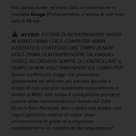
o
Allo stesso modo, se viene fatta un'immersione in
n
modalità
Gauge
(Profondimetro), il tempo di non volo
f
o
sarà di 48 ore.
r
m
EVITARE DI INTRAPRENDERE VIAGGI
AVVISO:
i
IN AEREO PRIMA CHE IL COMPUTER ABBIA
t
AZZERATO IL CONTEGGIO DEL TEMPO DI NON
à
VOLO. PRIMA DI INTRAPRENDERE UN VIAGGIO
a
AEREO, RICORDARSI SEMPRE DI CONTROLLARE IL
l
TEMPO DI NON VOLO RIMANENTE SUL COMPUTER!
l
Volare o effettuare viaggi che prevedano
e
W
spostamenti ad altitudini più elevate durante il
e
tempo di non volo può aumentare notevolmente il
b
rischio di MDD. Allo scopo è consigliabile prendere
C
visione delle raccomandazioni fornite dal DAN
o
(Diver's Alert Network). Non ci potrà mai essere una
n
regola garantita relativa al volare dopo
t
un'immersione in grado di scongiurare
e
completamente la malattia da decompressione!
n
t