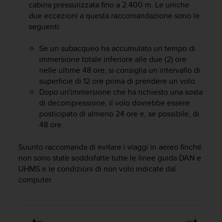
cabina pressurizzata fino a 2.400 m. Le uniche
(
W
due eccezioni a questa raccomandazione sono le
C
seguenti:
A
G
Se un subacqueo ha accumulato un tempo di
)
immersione totale inferiore alle due (2) ore
2
nelle ultime 48 ore, si consiglia un intervallo di
.
superficie di 12 ore prima di prendere un volo.
0
Dopo un'immersione che ha richiesto una sosta
e
di decompressione, il volo dovrebbe essere
l
posticipato di almeno 24 ore e, se possibile, di
a
c
48 ore.
o
n
Suunto raccomanda di evitare i viaggi in aereo finché
f
non sono state soddisfatte tutte le linee guida DAN e
o
UHMS e le condizioni di non volo indicate dal
r
computer.
m
i
t
à