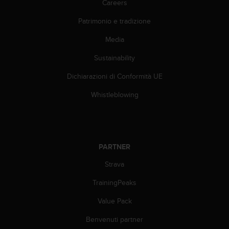
Careers
f
o
Patrimonio e tradizione
r
Media
m
a
Sustainability
z
i
Dichiarazioni di Conformità UE
o
n
Whistleblowing
i
d
i
q
u
PARTNER
e
s
Strava
t
TrainingPeaks
o
s
Value Pack
i
t
Benvenuti partner
o