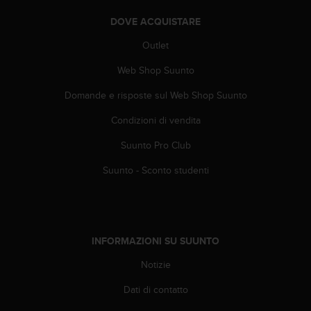
b
l
DOVE ACQUISTARE
e
Outlet
m
i
Web Shop Suunto
c
o
Domande e risposte sul Web Shop Suunto
n
l
Condizioni di vendita
'
a
Suunto Pro Club
c
Suunto - Sconto studenti
c
e
s
s
o
a
INFORMAZIONI SU SUUNTO
l
Notizie
l
e
Dati di contatto
i
n