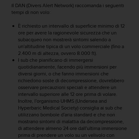
Il DAN (Divers Alert Network) raccomanda i seguenti
A
c
tempi di non volo:
c
e
È richiesto un intervallo di superficie minimo di 12
s
ore per avere la ragionevole sicurezza che un
s
subacqueo non mostrerà sintomi salendo a
i
un'altitudine tipica di un volo commerciale (fino a
b
2.400 m di altezza, ovvero 8.000 ft).
i
I sub che pianificano di immergersi
l
quotidianamente, facendo più immersioni per
i
diversi giorni, o che fanno immersioni che
t
y
richiedono soste di decompressione, dovrebbero
G
osservare precauzioni speciali e attendere un
u
intervallo superiore alle 12 ore prima di volare.
i
Inoltre, l'organismo UHMS (Undersea and
d
Hyperbaric Medical Society) consiglia ai sub che
e
utilizzano bombole d'aria standard e che non
l
mostrano sintomi di malattia da decompressione,
i
di attendere almeno 24 ore dall'ultima immersione
n
prima di prendere un volo su un velivolo con
e