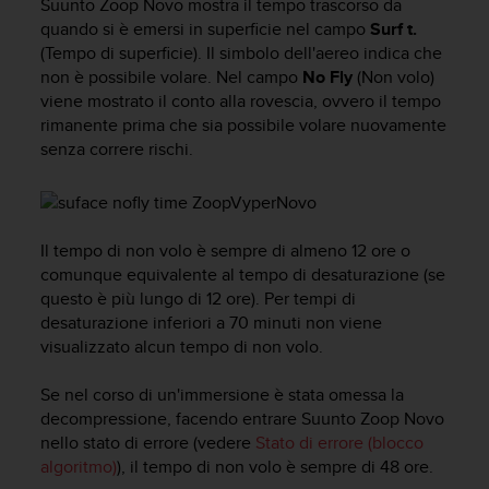
Suunto Zoop Novo
mostra il tempo trascorso da
a
quando si è emersi in superficie nel campo
Surf t.
g
(Tempo di superficie). Il simbolo dell'aereo indica che
g
non è possibile volare. Nel campo
No Fly
(Non volo)
i
viene mostrato il conto alla rovescia, ovvero il tempo
u
n
rimanente prima che sia possibile volare nuovamente
g
senza correre rischi.
a
i
l
l
Il tempo di non volo è sempre di almeno 12 ore o
i
comunque equivalente al tempo di desaturazione (se
v
questo è più lungo di 12 ore). Per tempi di
e
l
desaturazione inferiori a 70 minuti non viene
l
visualizzato alcun tempo di non volo.
o
A
Se nel corso di un'immersione è stata omessa la
A
decompressione, facendo entrare
Suunto Zoop Novo
d
nello stato di errore (vedere
Stato di errore (blocco
i
algoritmo)
), il tempo di non volo è sempre di 48 ore.
c