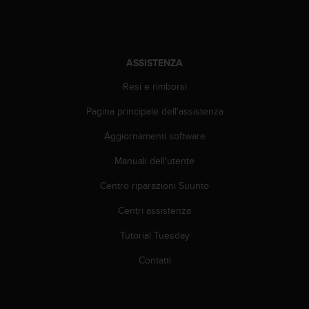
i
b
i
l
ASSISTENZA
i
t
Resi e rimborsi
à
.
Pagina principale dell'assistenza
S
e
Aggiornamenti software
r
Manuali dell'utente
i
s
Centro riparazioni Suunto
c
o
Centri assistenza
n
t
Tutorial Tuesday
r
i
Contatti
p
r
o