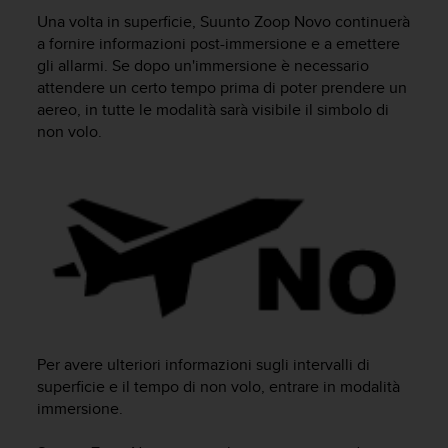
c
Una volta in superficie,
Suunto Zoop Novo
continuerà
u
r
a fornire informazioni post-immersione e a emettere
a
gli allarmi. Se dopo un'immersione è necessario
r
attendere un certo tempo prima di poter prendere un
e
aereo, in tutte le modalità sarà visibile il simbolo di
c
non volo.
h
e
q
u
e
s
t
o
s
i
t
o
Per avere ulteriori informazioni sugli intervalli di
w
superficie e il tempo di non volo, entrare in modalità
e
immersione.
b
r