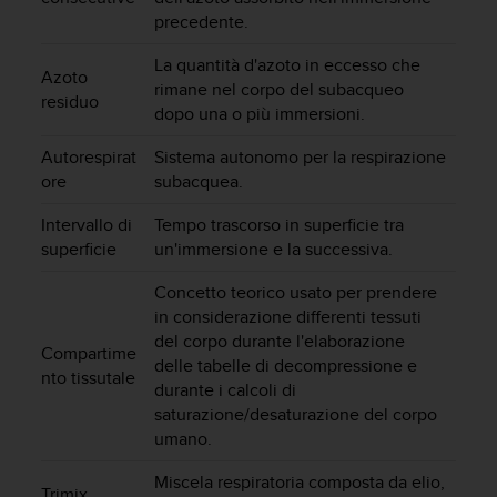
b
precedente.
l
e
La quantità d'azoto in eccesso che
m
Azoto
rimane nel corpo del subacqueo
i
residuo
dopo una o più immersioni.
c
o
Autorespirat
Sistema autonomo per la respirazione
n
ore
subacquea.
l
'
Intervallo di
Tempo trascorso in superficie tra
a
superficie
un'immersione e la successiva.
c
c
Concetto teorico usato per prendere
e
in considerazione differenti tessuti
s
s
del corpo durante l'elaborazione
Compartime
o
delle tabelle di decompressione e
nto tissutale
a
durante i calcoli di
l
saturazione/desaturazione del corpo
l
umano.
e
i
Miscela respiratoria composta da elio,
Trimix
n