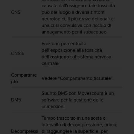
a
causata dall'ossigeno. Tale tossicità
g
CNS
può dar luogo a diversi sintomi
g
neurologici, Il più grave dei quali è
i
una crisi convulsiva con rischio di
u
annegamento per il subacqueo.
n
g
Frazione percentuale
a
dell'esposizione alla tossicità
i
CNS%
dell'ossigeno sul sistema nervoso
l
centrale.
l
i
Compartime
v
Vedere “Compartimento tissutale”.
nto
e
l
Suunto DM5 con Movescount è un
l
DM5
software per la gestione delle
o
A
immersioni.
A
Tempo trascorso in una sosta o
d
i
intervallo di decompressione, prima
c
Decompressi
di raggiungere la superficie, per