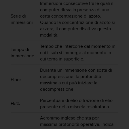
Immersioni consecutive tra le quali il
A
computer rileva la presenza di una
c
Serie di
certa concentrazione di azoto.
c
immersioni
Quando la concentrazione di azoto si
e
s
azzera, il computer disattiva questa
s
modalità.
i
b
Tempo che intercorre dal momento in
Tempo di
i
cui il sub si immerge al momento in
immersione
l
cui torna in superficie.
i
t
Durante un'immersione con sosta di
y
decompressione, la profondità
Floor
G
massima a cui può iniziare la
u
decompressione.
i
d
Percentuale di elio o frazione di elio
e
He%
presente nella miscela respiratoria.
l
i
Acronimo inglese che sta per
n
massima profondità operativa. Indica
e