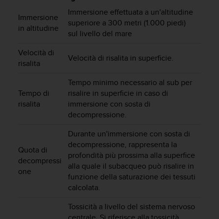
c
u
Immersione effettuata a un'altitudine
Immersione
r
superiore a 300 metri (1.000 piedi)
in altitudine
a
sul livello del mare
r
e
Velocità di
Velocità di risalita in superficie.
c
risalita
h
e
Tempo minimo necessario al sub per
q
Tempo di
risalire in superficie in caso di
u
risalita
immersione con sosta di
e
decompressione.
s
t
Durante un'immersione con sosta di
o
decompressione, rappresenta la
s
Quota di
profondità più prossima alla superfice
i
decompressi
alla quale il subacqueo può risalire in
t
one
funzione della saturazione dei tessuti
o
w
calcolata.
e
Tossicità a livello del sistema nervoso
b
r
centrale. Si riferisce alla tossicità