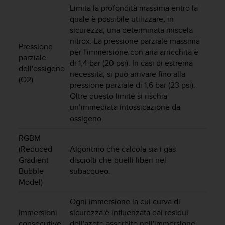
i
Limita la profondità massima entro la
b
quale è possibile utilizzare, in
i
sicurezza, una determinata miscela
l
nitrox. La pressione parziale massima
Pressione
i
per l'immersione con aria arricchita è
parziale
t
di 1,4 bar (20 psi). In casi di estrema
à
dell'ossigeno
necessità, si può arrivare fino alla
.
(O2)
pressione parziale di 1,6 bar (23 psi).
S
Oltre questo limite si rischia
e
un’immediata intossicazione da
r
i
ossigeno.
s
RGBM
c
o
(Reduced
Algoritmo che calcola sia i gas
n
Gradient
disciolti che quelli liberi nel
t
Bubble
subacqueo.
r
Model)
i
p
Ogni immersione la cui curva di
r
Immersioni
sicurezza è influenzata dai residui
o
consecutive
dell'azoto assorbito nell'immersione