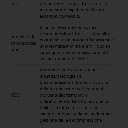
o
one
permettere al corpo di desaturarsi
n
naturalmente espellendo l'azoto
f
assorbito dai tessuti.
o
r
In un'immersione con sosta di
m
decompressione, indica l'intervallo
i
Intervallo di
compreso tra la profondità massima e
t
decompressi
la profondità minima entro il quale il
à
one
subacqueo deve necessariamente
a
sostare durante la risalita.
l
l
Acronimo inglese che sta per
e
malattia/patologia da
W
e
decompressione. Termine usato per
b
definire una varietà di fenomeni
C
MDD
derivanti direttamente o
o
indirettamente dalla formazione di
n
bolle di azoto nei tessuti o nel
t
sangue, provocata da un'inadeguata
e
gestione della decompressione.
n
t