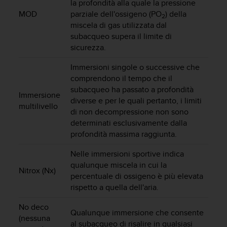
la profondità alla quale la pressione
(
MOD
parziale dell'ossigeno (PO
) della
W
2
miscela di gas utilizzata dal
C
A
subacqueo supera il limite di
G
sicurezza.
)
2
Immersioni singole o successive che
.
comprendono il tempo che il
0
subacqueo ha passato a profondità
Immersione
e
diverse e per le quali pertanto, i limiti
multilivello
l
di non decompressione non sono
a
determinati esclusivamente dalla
c
profondità massima raggiunta.
o
n
Nelle immersioni sportive indica
f
qualunque miscela in cui la
o
Nitrox (Nx)
percentuale di ossigeno è più elevata
r
rispetto a quella dell'aria.
m
i
No deco
t
Qualunque immersione che consente
(nessuna
à
al subacqueo di risalire in qualsiasi