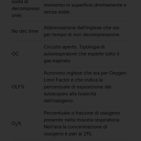
a
sosta di
momento in superficie direttamente e
d
decompressi
senza soste.
a
one)
l
t
Abbreviazione dall'inglese che sta
No dec time
r
per tempo di non decompressione.
i
s
Circuito aperto, Tipologia di
t
OC
autorespiratore che espelle tutto il
a
gas espirato.
n
d
Acronimo inglese che sta per Oxygen
a
Limit Factor e che indica la
r
OLF%
percentuale di esposizione del
d
subacqueo alla tossicità
d
dell'ossigeno.
i
a
Percentuale o frazione di ossigeno
c
presente nella miscela respiratoria.
c
O
%
2
Nell'aria la concentrazione di
e
s
ossigeno è pari al 21%.
s