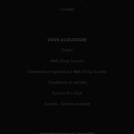
t
t
Contatti
a
r
e
i
l
DOVE ACQUISTARE
S
e
Outlet
r
v
Web Shop Suunto
i
Domande e risposte sul Web Shop Suunto
z
i
Condizioni di vendita
o
C
Suunto Pro Club
l
i
Suunto - Sconto studenti
e
n
t
i
a