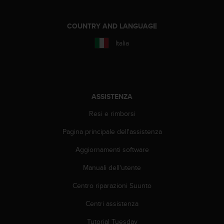
w
e
b
COUNTRY AND LANGUAGE
,
Italia
t
i
p
r
e
g
ASSISTENZA
h
Resi e rimborsi
i
a
Pagina principale dell'assistenza
m
o
Aggiornamenti software
d
i
Manuali dell'utente
c
o
Centro riparazioni Suunto
n
Centri assistenza
t
a
Tutorial Tuesday