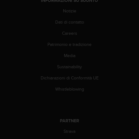
INFORMAZIONI SU SUUNTO
l
n
Notizie
u
Dati di contatto
m
e
Careers
r
o
Patrimonio e tradizione
v
e
Media
r
d
Sustainability
e
Dichiarazioni di Conformità UE
+
1
Whistleblowing
8
5
5
2
5
PARTNER
8
0
Strava
9