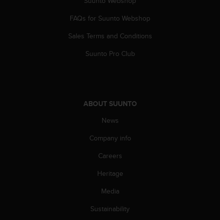
Suunto Webshop
s
(
FAQs for Suunto Webshop
W
C
Sales Terms and Conditions
A
Suunto Pro Club
G
)
2
.
0
a
ABOUT SUUNTO
n
News
d
a
Company info
c
h
Careers
i
e
Heritage
v
Media
i
n
Sustainability
g