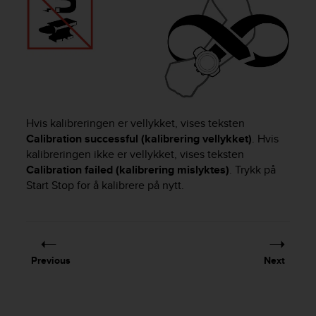
e
f
o
r
t
h
i
s
Hvis kalibreringen er vellykket, vises teksten
w
e
Calibration successful (kalibrering vellykket)
. Hvis
b
kalibreringen ikke er vellykket, vises teksten
s
Calibration failed (kalibrering mislyktes)
. Trykk på
i
Start Stop
for å kalibrere på nytt.
t
e
i
n
c
Previous
Next
o
n
f
o