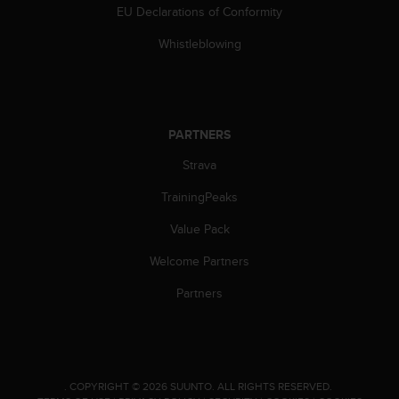
c
EU Declarations of Conformity
o
m
Whistleblowing
p
l
i
a
n
PARTNERS
c
e
Strava
w
TrainingPeaks
i
t
Value Pack
h
o
Welcome Partners
t
h
Partners
e
r
a
c
c
.
COPYRIGHT © 2026 SUUNTO.
ALL RIGHTS RESERVED.
e