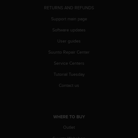
A
RETURNS AND REFUNDS
c
c
Support main page
e
Software updates
s
s
User guides
i
b
Suunto Repair Center
i
l
Service Centers
i
t
Tutorial Tuesday
y
Contact us
G
u
i
d
e
l
WHERE TO BUY
i
Outlet
n
e