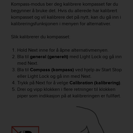
i
Kompass
-modus ber deg kalibrere kompasset før du
e
begynner å bruke det. Hvis du allerede har kalibrert
v
kompasset og vil kalibrere det på nytt, kan du gå inn i
i
kalibreringsfunksjonen i menyen for alternativer.
n
g
L
Slik kalibrerer du kompasset:
e
v
Hold
Next
inne for å åpne alternativmenyen.
e
Bla til
general (generelt)
med
Light Lock
og gå inn
l
med
Next
.
A
Bla til
Compass (kompass)
ved hjelp av
Start Stop
A
eller
Light Lock
og gå inn med
Next
.
c
Trykk på
Next
for å velge
Calibration (kalibrering)
.
o
Drei og vipp klokken i flere retninger til klokken
n
piper som indikasjon på at kalibreringen er fullført.
f
o
r
m
a
n
c