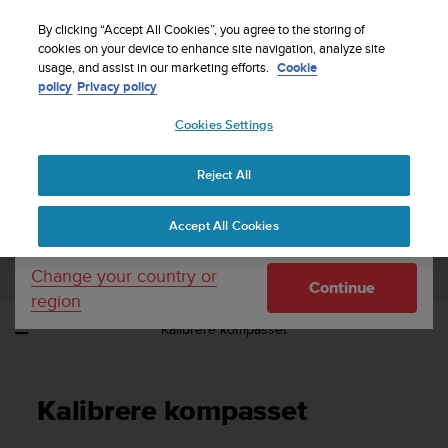
S
Sign up for the newsletter and get 5% off
| Easy
u
By clicking “Accept All Cookies”, you agree to the storing of
returns
u
cookies on your device to enhance site navigation, analyze site
Your country or region:
usage, and assist in our marketing efforts.
Cookie
n
policy
Privacy policy
t
o
Cookies Settings
United States
i
s
Home
Support
Suunto Ambit2 S
Brukerhåndbok - 2.0
c
Reject All
Currency: $ (USD)
o
m
Shipping only to United States
SUUNTO AMBIT2 S BRUKERHÅNDBOK -
Accept All Cookies
m
2.0
i
t
Change your country or
Continue
t
region
e
Kalibrere kompasset
d
t
o
a
Kalibrere kompasset
c
h