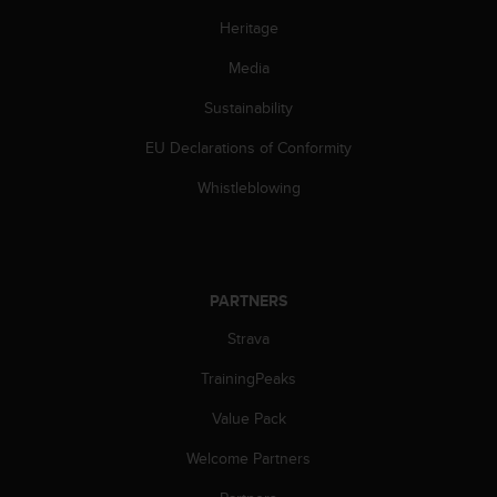
s
Heritage
(
W
Media
C
A
Sustainability
G
)
EU Declarations of Conformity
2
.
Whistleblowing
0
a
n
d
a
PARTNERS
c
Strava
h
i
TrainingPeaks
e
v
Value Pack
i
n
Welcome Partners
g