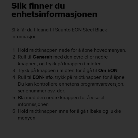
i
Slik finner du
e
enhetsinformasjonen
v
i
n
Slik får du tilgang til
Suunto EON Steel Black
g
informasjon
:
L
e
v
Hold midtknappen nede for å åpne hovedmenyen.
e
Rull til
Generelt
med den øvre eller nedre
l
knappen, og trykk på knappen i midten.
A
Trykk på knappen i midten for å gå til
Om EON
.
A
Rull til
EON-info
, trykk på midtknappen for å åpne.
c
Du kan kontrollere enhetens programvareversjon,
o
serienummer osv. der.
n
Bla med den nedre knappen for å vise all
f
informasjonen.
o
Hold midtknappen inne for å gå tilbake og lukke
r
m
menyen.
a
n
c