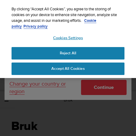
S
Sign up for the newsletter and get 5% off
| Easy
u
By clicking “Accept All Cookies”, you agree to the storing of
returns
u
cookies on your device to enhance site navigation, analyze site
Your country or region:
usage, and assist in our marketing efforts.
Cookie
n
policy
Privacy policy
t
o
Cookies Settings
United States
i
s
Home
Support
Suunto EON Steel Black
Brukerveiledning 3.0
c
Reject All
Currency: $ (USD)
o
m
Shipping only to United States
SUUNTO EON STEEL BLACK
Accept All Cookies
m
BRUKERVEILEDNING 3.0
i
t
Change your country or
Continue
t
region
e
Bruk
d
t
o
a
Bruk
c
h