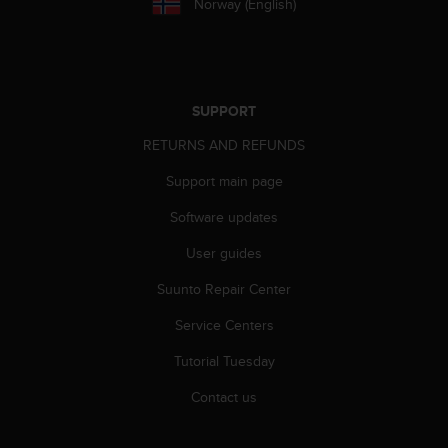
Norway (English)
r
m
a
n
c
e
SUPPORT
w
i
RETURNS AND REFUNDS
t
Support main page
h
t
Software updates
h
e
User guides
W
e
Suunto Repair Center
b
C
Service Centers
o
Tutorial Tuesday
n
t
Contact us
e
n
t