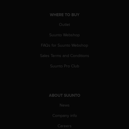
A
c
WHERE TO BUY
c
e
Outlet
s
s
Suunto Webshop
i
b
FAQs for Suunto Webshop
i
Sales Terms and Conditions
l
i
Suunto Pro Club
t
y
G
u
i
ABOUT SUUNTO
d
e
News
l
i
Company info
n
e
Careers