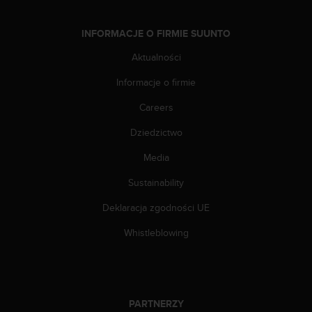
y
t
INFORMACJE O FIRMIE SUUNTO
y
c
Aktualności
z
n
Informacje o firmie
y
Careers
m
i
Dziedzictwo
W
C
Media
A
G
Sustainability
2
.
Deklaracja zgodności UE
0
Whistleblowing
(
W
e
b
C
PARTNERZY
o