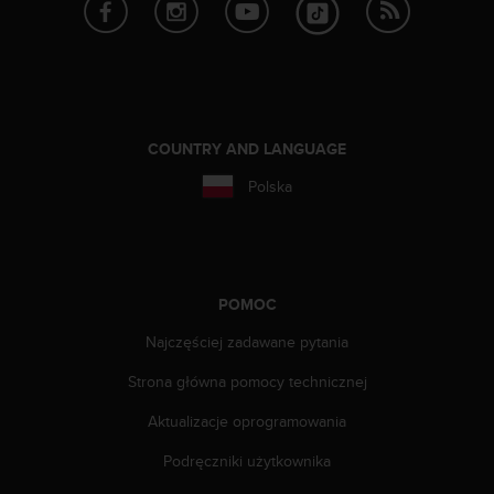
y
n
a
i
n
t
e
COUNTRY AND LANGUAGE
r
Polska
n
e
t
o
w
a
POMOC
o
Najczęściej zadawane pytania
s
i
Strona główna pomocy technicznej
ą
g
Aktualizacje oprogramowania
n
ę
Podręczniki użytkownika
ł