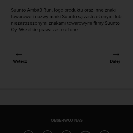
s
t
Suunto Ambit3 Run
, logo produktu oraz inne znaki
a
towarowe i nazwy marki Suunto są zastrzeżonymi lub
r
niezastrzeżonymi znakami towarowymi firmy Suunto
a
Oy. Wszelkie prawa zastrzeżone.
ń
,
a
b
y
n
Wstecz
Dalej
i
n
i
e
j
s
z
a
w
i
OBSERWUJ NAS
t
r