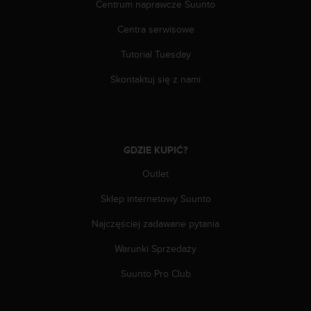
a
Centrum naprawcze Suunto
z
Centra serwisowe
g
o
Tutorial Tuesday
d
n
Skontaktuj się z nami
o
ś
ć
n
a
GDZIE KUPIĆ?
p
o
Outlet
z
i
Sklep internetowy Suunto
o
Najczęściej zadawane pytania
m
i
Warunki Sprzedaży
e
A
Suunto Pro Club
A
z
w