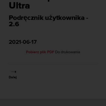
s
Ultra
t
a
r
Podręcznik użytkownika -
a
2.6
ń
,
a
b
2021-06-17
y
n
Pobierz plik PDF
Do drukowania
i
n
i
e
j
s
Dalej
z
a
w
i
t
r