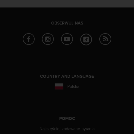
y
n
a
i
OBSERWUJ NAS
n
t
e
r
n
e
t
o
w
COUNTRY AND LANGUAGE
a
Polska
o
s
i
ą
g
n
POMOC
ę
Najczęściej zadawane pytania
ł