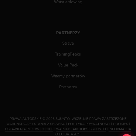
Whistleblowing
n
t
e
n
t
PARTNERZY
A
c
Strava
c
e
TrainingPeaks
s
s
Value Pack
i
b
Witamy partnerów
i
Partnerzy
l
i
t
y
G
u
.
PRAWA AUTORSKIE © 2026 SUUNTO.
WSZELKIE PRAWA ZASTRZEŻONE.
WARUNKI KORZYSTANIA Z SERWISU
|
POLITYKA PRYWATNOŚCI
|
COOKIES
|
i
USTAWIENIA PLIKÓW COOKIE
|
WARUNKI AKCJI #YESSUUNTO
|
INFORMACJA
d
O EU DATA ACT