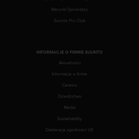
y
Warunki Sprzedaży
t
y
Suunto Pro Club
c
z
n
y
m
INFORMACJE O FIRMIE SUUNTO
i
W
Aktualności
C
A
Informacje o firmie
G
Careers
2
.
Dziedzictwo
0
(
Media
W
e
Sustainability
b
C
Deklaracja zgodności UE
o