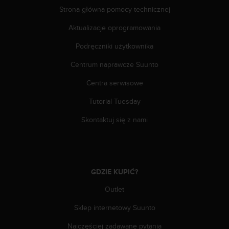
a
Strona główna pomocy technicznej
z
g
Aktualizacje oprogramowania
o
d
Podręczniki użytkownika
n
o
Centrum naprawcze Suunto
ś
Centra serwisowe
ć
n
Tutorial Tuesday
a
p
Skontaktuj się z nami
o
z
i
o
m
GDZIE KUPIĆ?
i
e
Outlet
A
A
Sklep internetowy Suunto
z
Najczęściej zadawane pytania
w