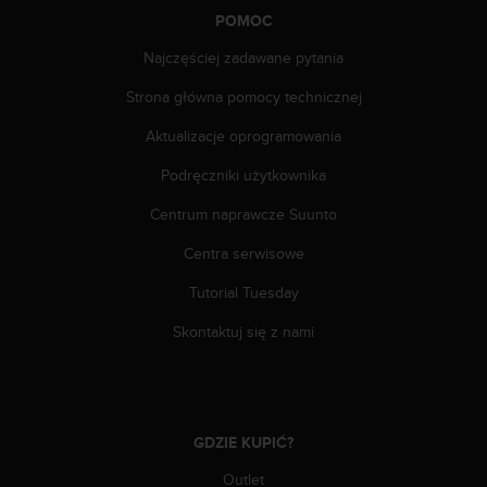
y
POMOC
t
Najczęściej zadawane pytania
y
c
Strona główna pomocy technicznej
z
n
Aktualizacje oprogramowania
y
m
Podręczniki użytkownika
i
W
Centrum naprawcze Suunto
C
Centra serwisowe
A
G
Tutorial Tuesday
2
.
Skontaktuj się z nami
0
(
W
e
b
GDZIE KUPIĆ?
C
o
Outlet