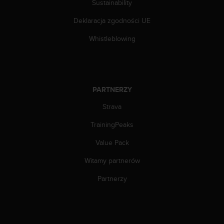
e
Sustainability
l
i
Deklaracja zgodności UE
n
Whistleblowing
e
s
)
,
a
PARTNERZY
t
a
Strava
k
ż
TrainingPeaks
e
b
Value Pack
y
o
Witamy partnerów
d
Partnerzy
p
o
w
i
a