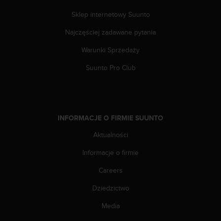
n
t
Sklep internetowy Suunto
e
Najczęściej zadawane pytania
n
t
Warunki Sprzedaży
A
c
Suunto Pro Club
c
e
s
s
i
INFORMACJE O FIRMIE SUUNTO
b
i
Aktualności
l
i
Informacje o firmie
t
Careers
y
G
Dziedzictwo
u
i
Media
d