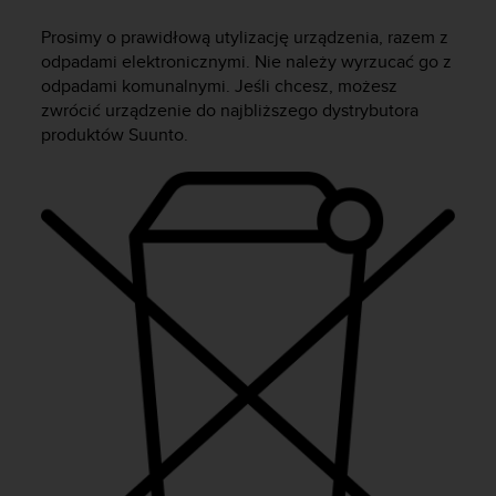
s
t
Prosimy o prawidłową utylizację urządzenia, razem z
a
odpadami elektronicznymi. Nie należy wyrzucać go z
r
odpadami komunalnymi. Jeśli chcesz, możesz
a
zwrócić urządzenie do najbliższego dystrybutora
ń
produktów Suunto.
,
a
b
y
n
i
n
i
e
j
s
z
a
w
i
t
r