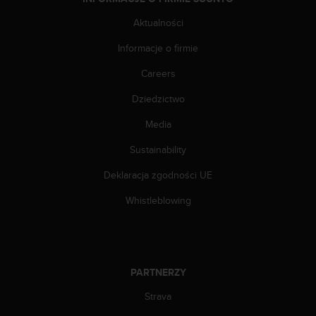
k
Aktualności
t
z
Informacje o firmie
d
z
Careers
i
a
Dziedzictwo
ł
e
Media
m
Sustainability
o
b
Deklaracja zgodności UE
s
ł
Whistleblowing
u
g
i
k
l
PARTNERZY
i
e
Strava
n