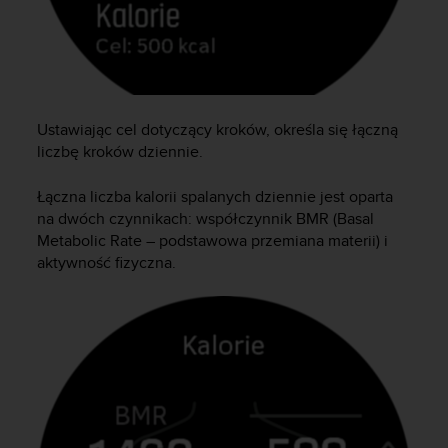
d
a
ł
a
i
n
Ustawiając cel dotyczący kroków, określa się łączną
n
liczbę kroków dziennie.
y
m
s
Łączna liczba kalorii spalanych dziennie jest oparta
t
na dwóch czynnikach: współczynnik BMR (Basal
a
Metabolic Rate – podstawowa przemiana materii) i
n
aktywność fizyczna.
d
a
r
d
o
m
u
ł
a