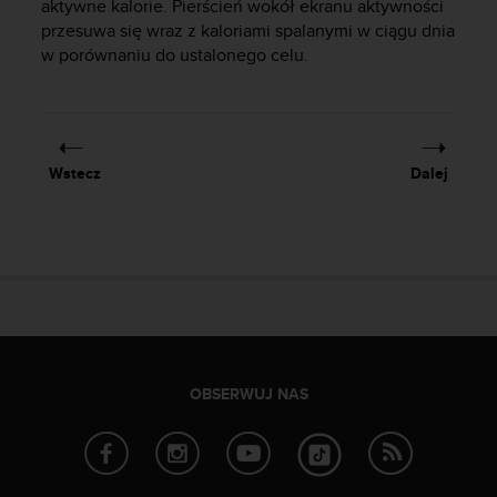
aktywne kalorie. Pierścień wokół ekranu aktywności
p
przesuwa się wraz z kaloriami spalanymi w ciągu dnia
r
w porównaniu do ustalonego celu.
o
b
l
e
m
Wstecz
Dalej
ó
w
z
d
o
s
t
ę
p
e
OBSERWUJ NAS
m
d
o
i
n