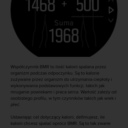
t
w
i
e
ń
d
o
s
t
ę
p
u
Współczynnik BMR to ilość kalorii spalana przez
.
organizm podczas odpoczynku. Są to kalorie
W
zużywane przez organizm do utrzymania ciepłoty i
p
wykonywania podstawowych funkcji, takich jak
r
mruganie powiekami i praca serca. Wartość zależy od
z
osobistego profilu, w tym czynników takich jak wiek i
y
płeć.
p
a
d
Ustawiając cel dotyczący kalorii, definiujesz, ile
k
kalorii chcesz spalać oprócz BMR. Są to tak zwane
u