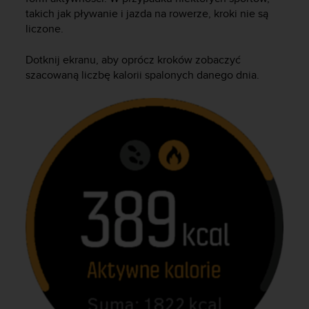
a
takich jak pływanie i jazda na rowerze, kroki nie są
z
liczone.
g
o
Dotknij ekranu, aby oprócz kroków zobaczyć
d
n
szacowaną liczbę kalorii spalonych danego dnia.
o
ś
ć
n
a
p
o
z
i
o
m
i
e
A
A
z
w