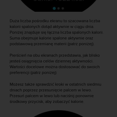
y
t
y
c
Duża liczba pośrodku ekranu to szacowana liczba
z
kalorii spalonych dotąd aktywnie w ciągu dnia.
n
Poniżej znajduje się łączna liczba spalonych kalorii.
y
Suma obejmuje kalorie spalone aktywnie oraz
m
podstawową przemianę materii (patrz poniżej).
i
W
Pierścień na obu ekranach przedstawia, jak blisko
C
jesteś osiągnięcia celów dziennej aktywności.
A
Wartości docelowe można dostosować do swoich
G
preferencji (patrz poniżej)
2
.
0
Możesz także sprawdzić kroki w ostatnich siedmiu
(
dniach poprzez przesunięcie palcem w lewo.
W
Przesuń palcem w lewo lub naciśnij ponownie
e
środkowy przycisk, aby zobaczyć kalorie.
b
C
o