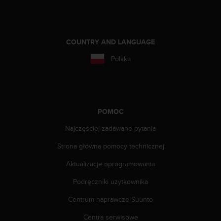
f
o
r
m
COUNTRY AND LANGUAGE
a
c
Polska
j
i
w
t
e
POMOC
j
w
Najczęściej zadawane pytania
i
t
Strona główna pomocy technicznej
r
y
Aktualizacje oprogramowania
n
Podręczniki użytkownika
i
e
Centrum naprawcze Suunto
i
n
Centra serwisowe