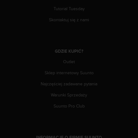
t
e
Tutorial Tuesday
r
n
Skontaktuj się z nami
e
t
o
w
e
GDZIE KUPIĆ?
j
Outlet
p
r
Sklep internetowy Suunto
o
s
Najczęściej zadawane pytania
i
m
Warunki Sprzedaży
y
o
Suunto Pro Club
k
o
n
t
a
INFORMACJE O FIRMIE SUUNTO