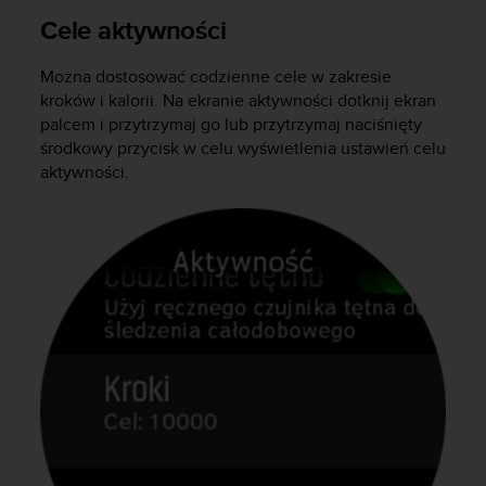
e
Cele aktywności
l
i
n
Można dostosować codzienne cele w zakresie
e
kroków i kalorii. Na ekranie aktywności dotknij ekran
s
palcem i przytrzymaj go lub przytrzymaj naciśnięty
)
środkowy przycisk w celu wyświetlenia ustawień celu
,
aktywności.
a
t
a
k
ż
e
b
y
o
d
p
o
w
i
a