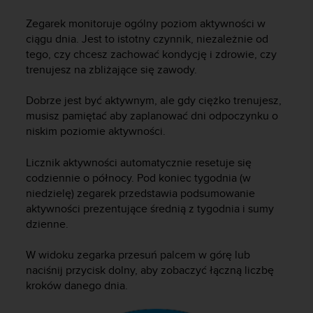
s
t
Zegarek monitoruje ogólny poziom aktywności w
a
ciągu dnia. Jest to istotny czynnik, niezależnie od
r
tego, czy chcesz zachować kondycję i zdrowie, czy
a
trenujesz na zbliżające się zawody.
ń
,
a
Dobrze jest być aktywnym, ale gdy ciężko trenujesz,
b
musisz pamiętać aby zaplanować dni odpoczynku o
y
niskim poziomie aktywności.
n
i
Licznik aktywności automatycznie resetuje się
n
codziennie o północy. Pod koniec tygodnia (w
i
niedzielę) zegarek przedstawia podsumowanie
e
aktywności prezentujące średnią z tygodnia i sumy
j
dzienne.
s
z
a
W widoku zegarka przesuń palcem w górę lub
w
naciśnij przycisk dolny, aby zobaczyć łączną liczbę
i
kroków danego dnia.
t
r