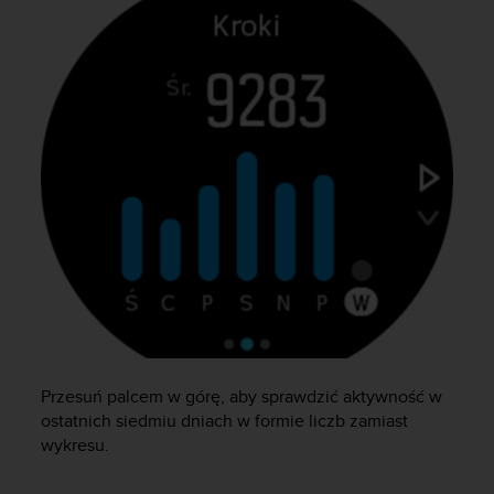
n
t
e
n
t
A
c
c
e
s
s
i
b
i
l
i
t
y
Przesuń palcem w górę, aby sprawdzić aktywność w
G
ostatnich siedmiu dniach w formie liczb zamiast
u
wykresu.
i
d