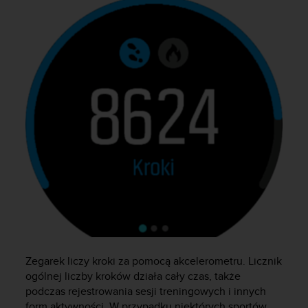
y
n
a
i
n
t
e
r
n
e
t
o
w
a
o
s
i
ą
g
Zegarek liczy kroki za pomocą akcelerometru. Licznik
n
ogólnej liczby kroków działa cały czas, także
ę
podczas rejestrowania sesji treningowych i innych
ł
form aktywności. W przypadku niektórych sportów,