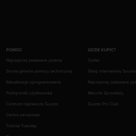
y
t
y
c
z
n
y
m
POMOC
GDZIE KUPIĆ?
i
W
Najczęściej zadawane pytania
Outlet
C
Strona główna pomocy technicznej
Sklep internetowy Suunto
A
G
Aktualizacje oprogramowania
Najczęściej zadawane pyt
2
.
Podręczniki użytkownika
Warunki Sprzedaży
0
(
Centrum naprawcze Suunto
Suunto Pro Club
W
e
Centra serwisowe
b
Tutorial Tuesday
C
o