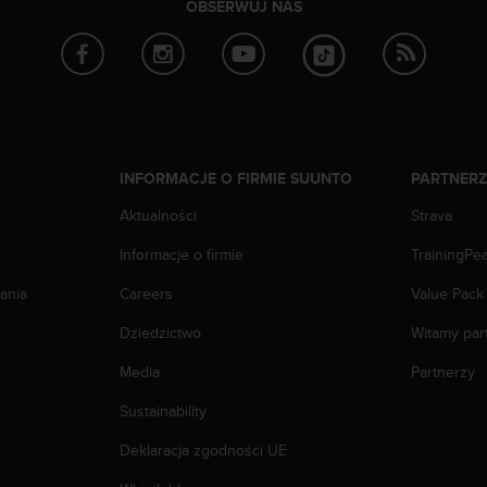
OBSERWUJ NAS
INFORMACJE O FIRMIE SUUNTO
PARTNER
Aktualności
Strava
Informacje o firmie
TrainingPe
ania
Careers
Value Pack
Dziedzictwo
Witamy par
Media
Partnerzy
Sustainability
Deklaracja zgodności UE