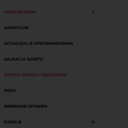
s
t
a
PIERWSZE KROKI
r
a
SUUNTOLINK
ń
,
a
AKTUALIZACJE OPROGRAMOWANIA
b
y
n
APLIKACJA SUUNTO
i
n
i
DOTKNIJ EKRANU I PRZYCISKÓW
e
j
IKONY
s
z
a
ZMIENIANIE USTAWIEŃ
w
i
t
FUNKCJE
r