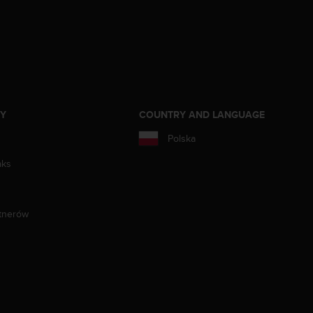
ZY
COUNTRY AND LANGUAGE
Polska
aks
tnerów