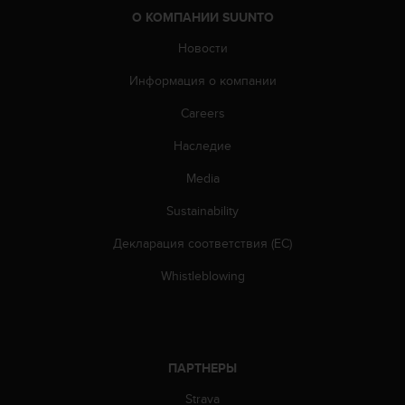
ю
О КОМПАНИИ SUUNTO
д
Новости
о
с
Информация о компании
т
у
Careers
п
н
Наследие
о
Media
с
т
Sustainability
и
в
Декларация соответствия (ЕС)
е
б
Whistleblowing
-
к
о
н
т
ПАРТНЕРЫ
е
н
Strava