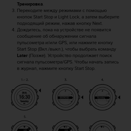
т
Тренировка
.
в
Переходите между режимами с помощью
е
кнопок
Start Stop
и
Light Lock
, а затем выберите
т
подходящий режим, нажав кнопку
Next
.
с
Дождитесь, пока на устройстве не появится
т
в
сообщение об обнаружении сигнала
о
пульсометра и/или GPS, или нажмите кнопку
в
Start Stop
(Вкл./выкл.), чтобы выбрать команду
а
Later
(Позже). Устройство продолжает поиск
л
сигнала пульсометра/GPS. Чтобы начать запись
т
в журнал, нажмите кнопку
Start Stop
.
р
е
б
о
в
а
н
и
я
м
д