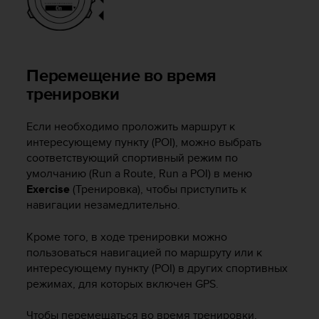
н
т
о
в
в
Перемещение во время
С
тренировки
Ш
А
п
Если необходимо проложить маршрут к
о
интересующему пункту (POI), можно выбрать
т
соответствующий спортивный режим по
е
умолчанию (Run a Route, Run a POI) в меню
л
Exercise
(Тренировка), чтобы приступить к
.
навигации незамедлительно.
+
1
Кроме того, в ходе тренировки можно
8
пользоваться навигацией по маршруту или к
5
5
интересующему пункту (POI) в других спортивных
2
режимах, для которых включен GPS.
5
8
Чтобы перемещаться во время тренировки,