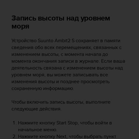
т
а
(
Запись высоты над уровнем
W
моря
C
A
Устройство
Suunto Ambit2 S
сохраняет в памяти
G
)
сведения обо всех перемещениях, связанных с
в
изменением высоты, с момента начала до
е
момента окончания записи в журнале. Если ваша
р
деятельность связана с изменением высоты над
с
уровнем моря, вы можете записывать все
и
изменения высоты и позднее просмотреть
и
сохраненную информацию.
2
.
Чтобы включить запись высоты, выполните
0
,
следующие действия.
и
с
Нажмите кнопку
Start Stop
, чтобы войти в
о
начальное меню.
о
Нажмите кнопку
Next
, чтобы выбрать пункт