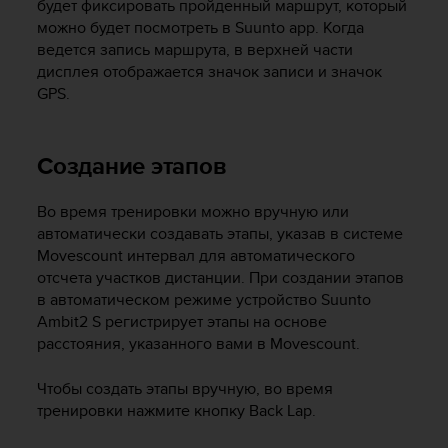
будет фиксировать пройденный маршрут, который
Р
у
можно будет посмотреть в Suunto app. Когда
к
ведется запись маршрута, в верхней части
о
дисплея отображается значок записи и значок
в
GPS.
о
д
с
Создание этапов
т
в
е
Во время тренировки можно вручную или
п
автоматически создавать этапы, указав в системе
о
Movescount интервал для автоматического
о
отсчета участков дистанции. При создании этапов
б
в автоматическом режиме устройство
Suunto
е
Ambit2 S
регистрирует этапы на основе
с
расстояния, указанного вами в Movescount.
п
е
ч
Чтобы создать этапы вручную, во время
е
тренировки нажмите кнопку
Back Lap
.
н
и