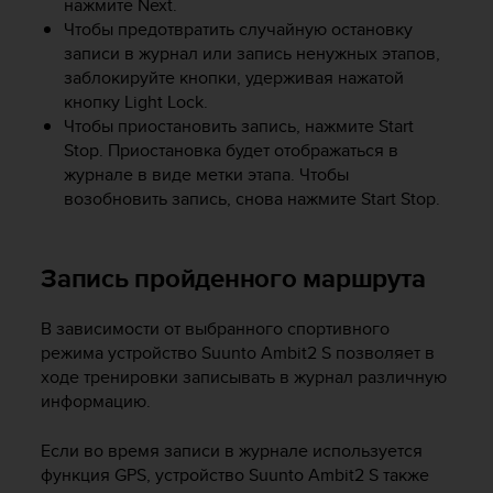
нажмите
Next
.
р
Чтобы предотвратить случайную остановку
о
записи в журнал или запись ненужных этапов,
в
заблокируйте кнопки, удерживая нажатой
н
кнопку
Light Lock
.
я
A
Чтобы приостановить запись, нажмите
Start
A
Stop
. Приостановка будет отображаться в
,
журнале в виде метки этапа. Чтобы
о
возобновить запись, снова нажмите
Start Stop
.
п
р
е
Запись пройденного маршрута
д
е
л
В зависимости от выбранного спортивного
е
режима устройство
Suunto Ambit2 S
позволяет в
н
ходе тренировки записывать в журнал различную
н
информацию.
о
г
Если во время записи в журнале используется
о
функция GPS, устройство
Suunto Ambit2 S
также
в