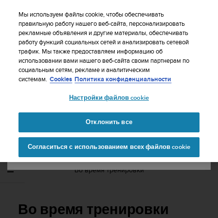
S
WE SHIP TO 75+ DESTINATIONS OVER THE
u
Мы используем файлы cookie, чтобы обеспечивать
WORLD:
CLICK HERE TO SELECT YOURS
u
правильную работу нашего веб-сайта, персонализировать
Ваша страна или регион:
рекламные объявления и другие материалы, обеспечивать
n
работу функций социальных сетей и анализировать сетевой
t
трафик. Мы также предоставляем информацию об
o
использовании вами нашего веб-сайта своим партнерам по
United States
п
социальным сетям, рекламе и аналитическим
р
Главная
Поддержка
Suunto Ambit2 S
Руководство
системам.
Cookies
Политика конфиденциальности
и
пользователя - 2.0
Currency: $ (USD)
л
Настройки файлов cookie
а
Shipping only to United States
г
SUUNTO AMBIT2 S РУКОВОДСТВО
а
Отклонить все
ПОЛЬЗОВАТЕЛЯ - 2.0
е
Изменить страну или
Продолжит
т
Согласиться с использованием всех файлов cookie
регион
ь
в
с
Во время тренировки
е
у
с
и
Во время тренировки
л