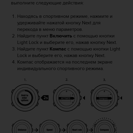
о
выполните следующие действия:
с
т
Находясь в спортивном режиме, нажмите и
и
удерживайте нажатой кнопку
Next
для
.
перехода в меню параметров.
Е
Найдите пункт
Включить
с помощью кнопки
с
Light Lock
и выберите его, нажав кнопку
Next
.
л
Найдите пункт
Компас
с помощью кнопки
Light
и
Lock
и выберите его, нажав кнопку
Next
.
у
в
Компас отображается на последнем экране
а
индивидуального спортивного режима.
с
в
о
з
н
и
к
л
и
к
а