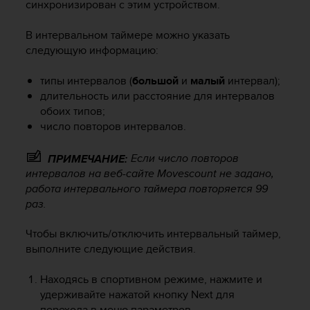
синхронизирован с этим устройством.
п
о
В интервальном таймере можно указать
м
к
следующую информацию:
э
т
типы интервалов (
большой
и
малый
интервал);
о
длительность или расстояние для интервалов
м
обоих типов;
у
число повторов интервалов.
с
а
Если число повторов
ПРИМЕЧАНИЕ:
й
интервалов на веб-сайте Movescount не задано,
т
у
работа интервального таймера повторяется 99
,
раз.
о
б
Чтобы включить/отключить интервальный таймер,
р
выполните следующие действия.
а
т
Находясь в спортивном режиме, нажмите и
и
удерживайте нажатой кнопку
Next
для
т
перехода в меню параметров.