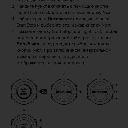
е
Найдите пункт
включить
с помощью кнопки
с
ь
Light Lock
и выберите его, нажав кнопку
Next
.
в
Найдите пункт
Интервал
с помощью кнопки
с
Start Stop
и выберите его, нажав кнопку
Next
.
л
Нажмите кнопку
Start Stop
или
Light Lock
, чтобы
у
перевести интервальный таймер в состояние
ж
Вкл./Выкл.
, и подтвердите выбор нажатием
б
кнопки
Next
. При включенном интервальном
у
таймере в верхней части дисплея
п
отображается значок интервала.
о
д
д
е
р
ж
к
и
к
л
и
е