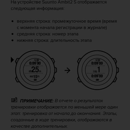
На устройстве
Suunto Ambit2 S
отображается
ю
следующая информация:
д
о
верхняя строка: промежуточное время (время
с
с момента начала регистрации в журнале)
т
средняя строка: номер этапа
у
п
нижняя строка: длительность этапа
н
о
с
т
и
в
е
б
-
к
В отчете о результатах
ПРИМЕЧАНИЕ:
о
тренировки отображается по меньшей мере один
н
этап: тренировка от начала до окончания. Этапы,
т
созданные в ходе тренировки, отображаются в
е
качестве дополнительных.
н