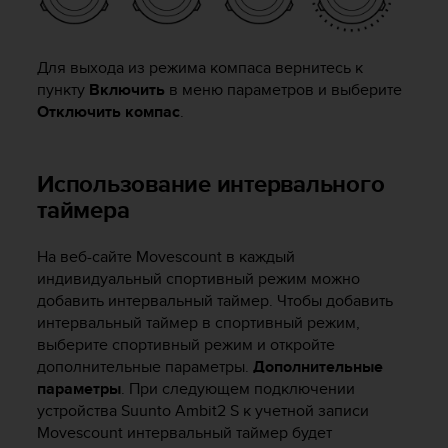
к
и
е
Для выхода из режима компаса вернитесь к
-
пункту
Включить
в меню параметров и выберите
л
Отключить компас
.
и
б
о
Использование интервального
п
р
таймера
о
б
На веб-сайте Movescount в каждый
л
индивидуальный спортивный режим можно
е
м
добавить интервальный таймер. Чтобы добавить
ы
интервальный таймер в спортивный режим,
с
выберите спортивный режим и откройте
д
дополнительные параметры.
Дополнительные
о
параметры
. При следующем подключении
с
устройства
Suunto Ambit2 S
к учетной записи
т
Movescount интервальный таймер будет
у