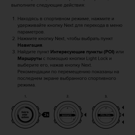
0
выполните следующие действия:
9
0
Находясь в спортивном режиме, нажмите и
0
удерживайте кнопку
Next
для перехода в меню
(
параметров.
з
в
Нажмите кнопку
Next
, чтобы выбрать пункт
о
Навигация
.
н
Найдите пункт
Интересующие пункты (POI)
или
о
Маршруты
с помощью кнопки
Light Lock
и
к
выберите его, нажав кнопку
Next
.
б
Рекомендации по перемещению показаны на
е
последнем экране выбранного спортивного
с
режима.
п
л
а
т
н
ы
й
)
.