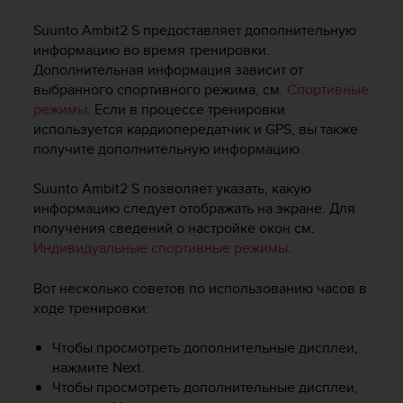
и
я
Suunto Ambit2 S
предоставляет дополнительную
,
информацию во время тренировки.
ч
Дополнительная информация зависит от
т
выбранного спортивного режима, см.
Спортивные
о
режимы
. Если в процессе тренировки
б
ы
используется кардиопередатчик и GPS, вы также
э
получите дополнительную информацию.
т
о
Suunto Ambit2 S
позволяет указать, какую
т
информацию следует отображать на экране. Для
с
получения сведений о настройке окон см.
а
Индивидуальные спортивные режимы
.
й
т
Вот несколько советов по использованию часов в
д
ходе тренировки:
о
с
т
Чтобы просмотреть дополнительные дисплеи,
и
нажмите
Next
.
г
Чтобы просмотреть дополнительные дисплеи,
у