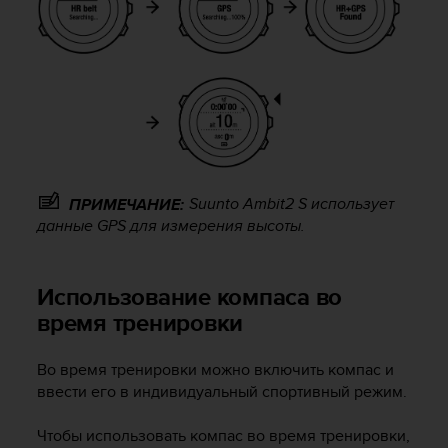
р
у
г
и
х
с
т
а
н
д
Suunto Ambit2 S
использует
ПРИМЕЧАНИЕ:
а
данные GPS для измерения высоты.
р
т
о
Использование компаса во
в
д
время тренировки
о
с
Во время тренировки можно включить компас и
т
ввести его в индивидуальный спортивный режим.
у
п
н
Чтобы использовать компас во время тренировки,