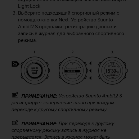
р
Light Lock
.
о
Выберите подходящий спортивный режим с
в
помощью кнопки
Next
. Устройство
Suunto
н
Ambit2 S
продолжит регистрацию данных и
я
запись в журнал для выбранного спортивного
A
режима.
A
,
о
п
р
е
д
е
л
Устройство
Suunto Ambit2 S
ПРИМЕЧАНИЕ:
е
регистрирует завершение этапа при каждом
н
переходе к другому спортивному режиму.
н
о
г
При переходе к другому
ПРИМЕЧАНИЕ:
о
спортивному режиму запись в журнал не
в
прерывается. Запись в журнал может быть