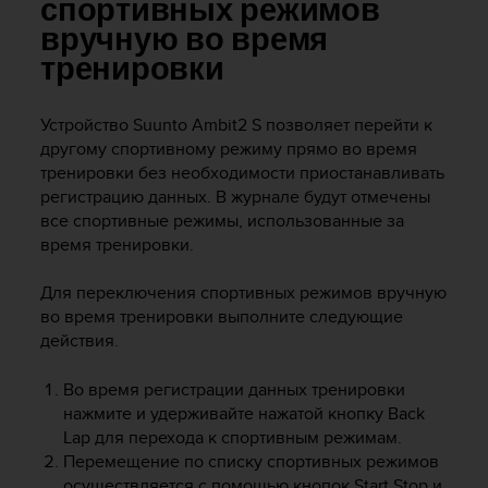
и
спортивных режимов
я
вручную во время
,
тренировки
ч
т
о
Устройство
Suunto Ambit2 S
позволяет перейти к
б
другому спортивному режиму прямо во время
ы
тренировки без необходимости приостанавливать
э
регистрацию данных. В журнале будут отмечены
т
все спортивные режимы, использованные за
о
т
время тренировки.
с
а
Для переключения спортивных режимов вручную
й
во время тренировки выполните следующие
т
действия.
д
о
Во время регистрации данных тренировки
с
нажмите и удерживайте нажатой кнопку
Back
т
Lap
для перехода к спортивным режимам.
и
г
Перемещение по списку спортивных режимов
у
осуществляется с помощью кнопок
Start Stop
и