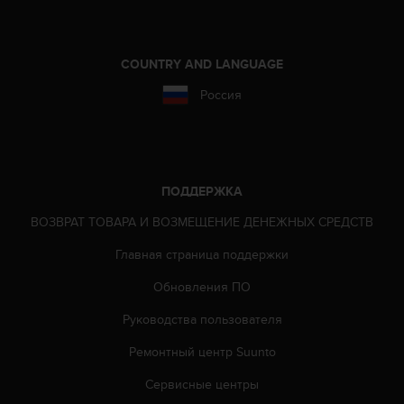
ю
д
о
COUNTRY AND LANGUAGE
с
т
Россия
у
п
н
о
с
ПОДДЕРЖКА
т
и
ВОЗВРАТ ТОВАРА И ВОЗМЕЩЕНИЕ ДЕНЕЖНЫХ СРЕДСТВ
в
е
Главная страница поддержки
б
-
Обновления ПО
к
Руководства пользователя
о
н
Ремонтный центр Suunto
т
е
Сервисные центры
н