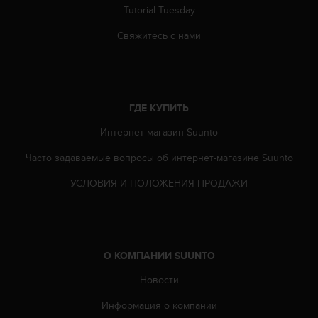
т
Tutorial Tuesday
а
(
Свяжитесь с нами
W
C
A
G
)
ГДЕ КУПИТЬ
в
Интернет-магазин Suunto
е
р
Часто задаваемые вопросы oб интернет-магазине Suunto
с
и
УСЛОВИЯ И ПОЛОЖЕНИЯ ПРОДАЖИ
и
2
.
0
,
О КОМПАНИИ SUUNTO
и
с
Новости
о
о
Информация о компании