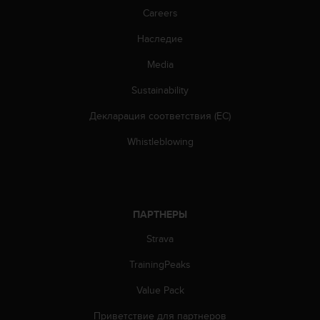
т
Careers
в
е
Наследие
т
с
Media
т
в
Sustainability
о
в
Декларация соответствия (ЕС)
а
Whistleblowing
л
т
р
е
б
ПАРТНЕРЫ
о
в
Strava
а
н
TrainingPeaks
и
я
Value Pack
м
д
Приветствие для партнеров