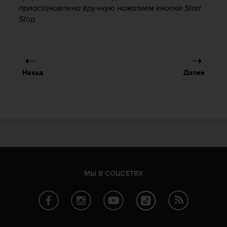
Р
приостановлена вручную нажатием кнопки
Start
у
Stop
.
к
о
в
о
д
Назад
Далее
с
т
в
е
п
о
о
б
е
с
МЫ В СОЦСЕТЯХ
п
е
ч
е
н
и