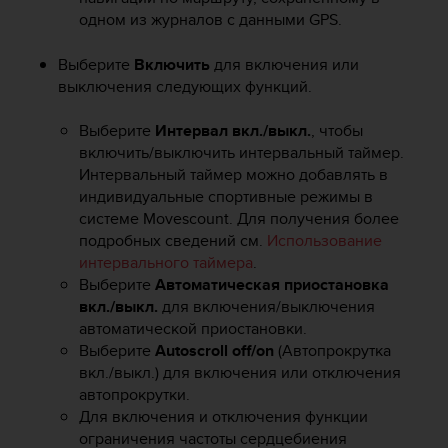
Р
одном из журналов с данными GPS.
у
к
Выберите
Включить
для включения или
о
выключения следующих функций.
в
о
д
Выберите
Интервал вкл./выкл.
, чтобы
с
включить/выключить интервальный таймер.
т
Интервальный таймер можно добавлять в
в
индивидуальные спортивные режимы в
е
системе Movescount. Для получения более
п
подробных сведений см.
Использование
о
интервального таймера
.
о
Выберите
Автоматическая приостановка
б
е
вкл./выкл.
для включения/выключения
с
автоматической приостановки.
п
Выберите
Autoscroll off/on
(Автопрокрутка
е
вкл./выкл.) для включения или отключения
ч
автопрокрутки.
е
Для включения и отключения функции
н
ограничения частоты сердцебиения
и