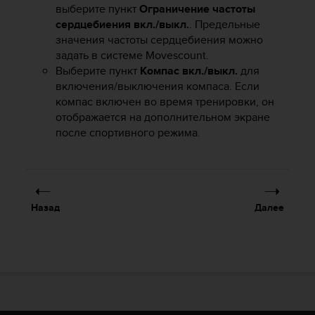
выберите пункт
Ограничение частоты
ю
сердцебиения вкл./выкл.
. Предельные
д
значения частоты сердцебиения можно
о
с
задать в системе Movescount.
т
Выберите пункт
Компас вкл./выкл.
для
у
включения/выключения компаса. Если
п
компас включен во время тренировки, он
н
отображается на дополнительном экране
о
после спортивного режима.
с
т
и
в
е
Назад
Далее
б
-
к
о
н
т
е
н