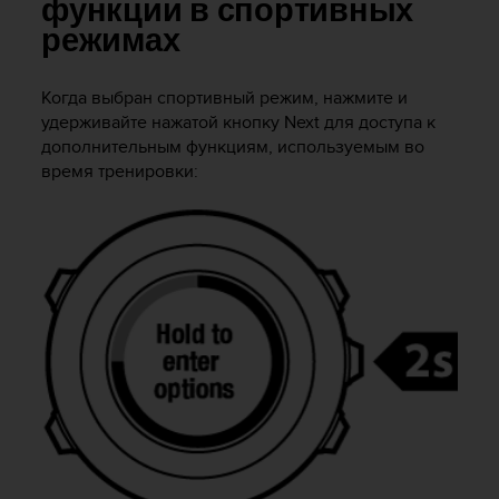
и
функции в спортивных
я
режимах
,
ч
т
Когда выбран спортивный режим, нажмите и
о
удерживайте нажатой кнопку
Next
для доступа к
б
дополнительным функциям, используемым во
ы
время тренировки:
э
т
о
т
с
а
й
т
д
о
с
т
и
г
у