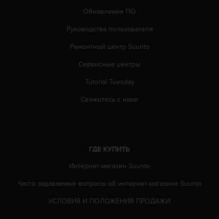
т
в
Обновления ПО
е
Руководства пользователя
т
с
Ремонтный центр Suunto
т
в
Сервисные центры
о
в
Tutorial Tuesday
а
л
Свяжитесь с нами
т
р
е
б
о
ГДЕ КУПИТЬ
в
Интернет-магазин Suunto
а
н
Часто задаваемые вопросы oб интернет-магазине Suunto
и
я
УСЛОВИЯ И ПОЛОЖЕНИЯ ПРОДАЖИ
м
д