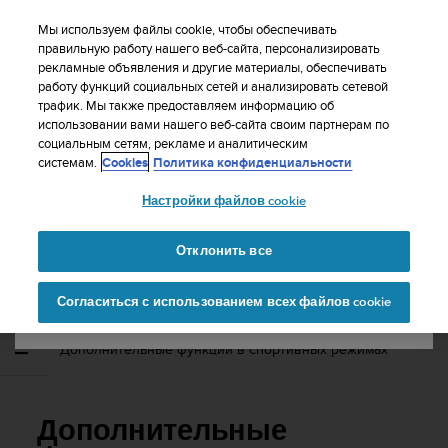
S
WE SHIP TO 75+ DESTINATIONS OVER THE
u
Мы используем файлы cookie, чтобы обеспечивать
WORLD:
CLICK HERE TO SELECT YOURS
u
правильную работу нашего веб-сайта, персонализировать
Ваша страна или регион:
рекламные объявления и другие материалы, обеспечивать
n
работу функций социальных сетей и анализировать сетевой
t
трафик. Мы также предоставляем информацию об
o
использовании вами нашего веб-сайта своим партнерам по
United States
п
социальным сетям, рекламе и аналитическим
р
Главная
Поддержка
Suunto Ambit2 S
Руководство
системам.
Cookies
Политика конфиденциальности
и
пользователя - 2.0
Currency: $ (USD)
л
Настройки файлов cookie
а
Shipping only to United States
г
SUUNTO AMBIT2 S РУКОВОДСТВО
а
Отклонить все
ПОЛЬЗОВАТЕЛЯ - 2.0
е
Изменить страну или
Продолжит
т
Согласиться с использованием всех файлов cookie
регион
ь
в
с
Дополнительные функции в спортивных режимах
е
у
с
и
Дополнительные
л