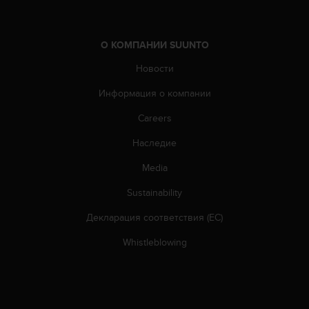
р
у
г
О КОМПАНИИ SUUNTO
и
х
Новости
с
т
Информация о компании
а
Careers
н
д
Наследие
а
р
Media
т
о
Sustainability
в
д
Декларация соответствия (ЕС)
о
Whistleblowing
с
т
у
п
н