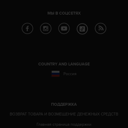
т
а
МЫ В СОЦСЕТЯХ
(
W
C
A
G
)
в
е
р
COUNTRY AND LANGUAGE
с
и
Россия
и
2
.
0
,
ПОДДЕРЖКА
и
с
ВОЗВРАТ ТОВАРА И ВОЗМЕЩЕНИЕ ДЕНЕЖНЫХ СРЕДСТВ
о
о
Главная страница поддержки