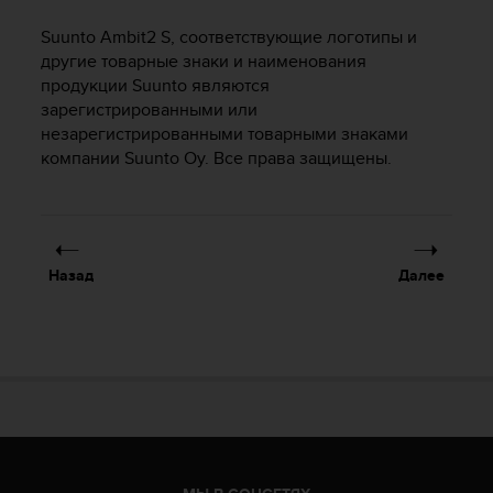
и
я
Suunto Ambit2 S
, соответствующие логотипы и
,
другие товарные знаки и наименования
ч
продукции Suunto являются
т
зарегистрированными или
о
незарегистрированными товарными знаками
б
ы
компании Suunto Oy. Все права защищены.
э
т
о
т
с
Назад
Далее
а
й
т
д
о
с
т
и
г
у