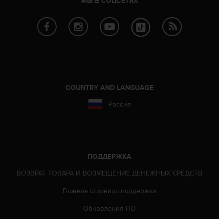
МЫ В СОЦСЕТЯХ
р
о
в
н
я
A
A
,
о
COUNTRY AND LANGUAGE
п
Россия
р
е
д
е
л
е
ПОДДЕРЖКА
н
н
ВОЗВРАТ ТОВАРА И ВОЗМЕЩЕНИЕ ДЕНЕЖНЫХ СРЕДСТВ
о
Главная страница поддержки
г
о
Обновления ПО
в