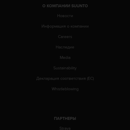
ю
О КОМПАНИИ SUUNTO
д
Новости
о
с
Информация о компании
т
у
Careers
п
н
Наследие
о
с
Media
т
Sustainability
и
в
Декларация соответствия (ЕС)
е
б
Whistleblowing
-
к
о
н
т
ПАРТНЕРЫ
е
н
Strava