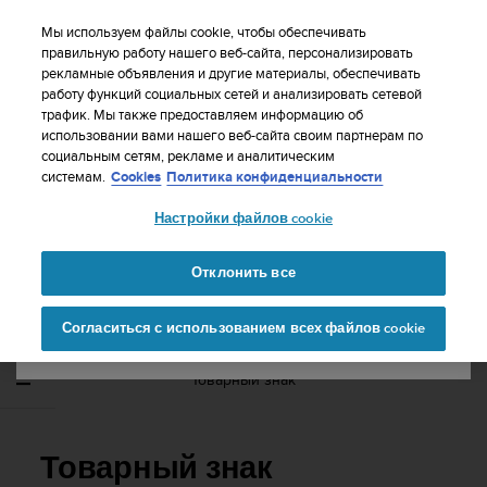
S
WE SHIP TO 75+ DESTINATIONS OVER THE
u
Мы используем файлы cookie, чтобы обеспечивать
WORLD:
CLICK HERE TO SELECT YOURS
u
правильную работу нашего веб-сайта, персонализировать
Ваша страна или регион:
рекламные объявления и другие материалы, обеспечивать
n
работу функций социальных сетей и анализировать сетевой
t
трафик. Мы также предоставляем информацию об
o
использовании вами нашего веб-сайта своим партнерам по
United States
п
социальным сетям, рекламе и аналитическим
р
Главная
Поддержка
Suunto Ambit2 S
Руководство
системам.
Cookies
Политика конфиденциальности
и
пользователя - 2.0
Currency: $ (USD)
л
Настройки файлов cookie
а
Shipping only to United States
г
SUUNTO AMBIT2 S РУКОВОДСТВО
а
Отклонить все
ПОЛЬЗОВАТЕЛЯ - 2.0
е
Изменить страну или
Продолжит
т
Согласиться с использованием всех файлов cookie
регион
ь
в
с
Товарный знак
е
у
с
и
Товарный знак
л