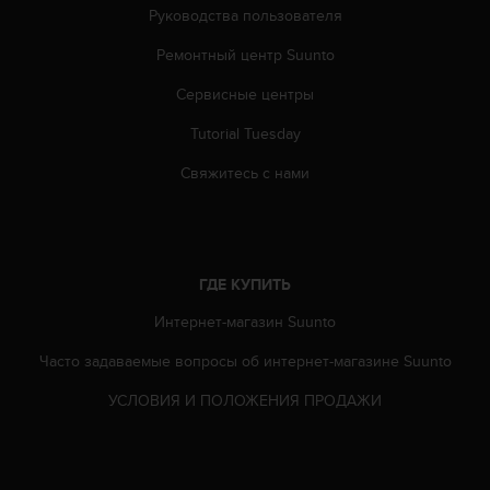
Р
Руководства пользователя
у
к
Ремонтный центр Suunto
о
в
Сервисные центры
о
Tutorial Tuesday
д
с
Свяжитесь с нами
т
в
е
п
о
ГДЕ КУПИТЬ
о
б
Интернет-магазин Suunto
е
с
Часто задаваемые вопросы oб интернет-магазине Suunto
п
е
УСЛОВИЯ И ПОЛОЖЕНИЯ ПРОДАЖИ
ч
е
н
и