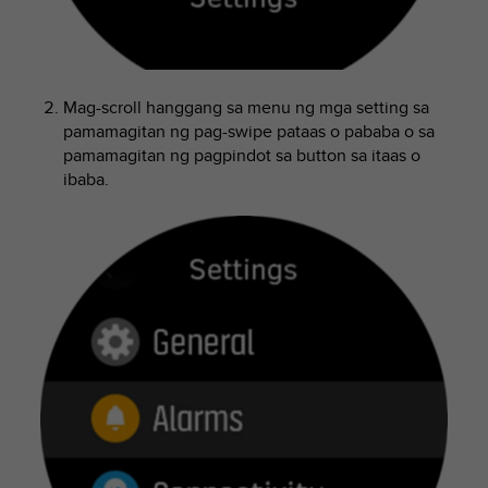
e
f
o
r
t
Mag-scroll hanggang sa menu ng mga setting sa
h
pamamagitan ng pag-swipe pataas o pababa o sa
i
pamamagitan ng pagpindot sa button sa itaas o
s
ibaba.
w
e
b
s
i
t
e
i
n
c
o
n
f
o