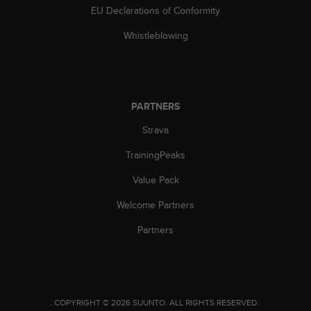
l
EU Declarations of Conformity
l
f
Whistleblowing
r
e
e
)
,
PARTNERS
i
Strava
f
y
TrainingPeaks
o
u
Value Pack
h
a
Welcome Partners
v
e
Partners
a
n
y
i
s
.
COPYRIGHT © 2026 SUUNTO.
ALL RIGHTS RESERVED.