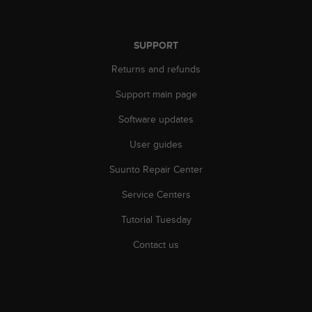
a
s
e
SUPPORT
c
o
Returns and refunds
n
t
Support main page
a
c
Software updates
t
C
User guides
u
Suunto Repair Center
s
t
Service Centers
o
m
Tutorial Tuesday
e
r
Contact us
S
e
r
v
i