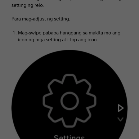
i
setting ng relo.
e
v
Para mag-adjust ng setting:
i
n
g
Mag-swipe pababa hanggang sa makita mo ang
L
icon ng mga setting at i-tap ang icon.
e
v
e
l
A
A
c
o
n
f
o
r
m
a
n
c