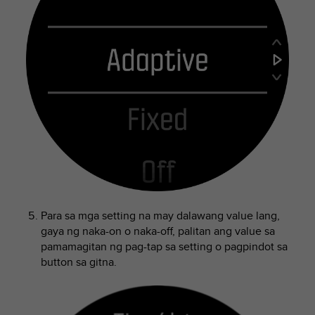
A
c
c
e
s
s
i
b
i
l
i
t
y
G
u
Para sa mga setting na may dalawang value lang,
i
gaya ng naka-on o naka-off, palitan ang value sa
d
pamamagitan ng pag-tap sa setting o pagpindot sa
e
button sa gitna.
l
i
n
e