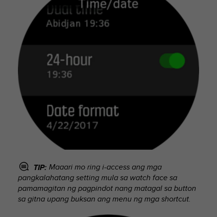
s
(
W
C
A
G
)
2
.
0
a
n
d
a
c
h
i
Maaari mo ring i-access ang mga
TIP:
e
pangkalahatang setting mula sa watch face sa
v
pamamagitan ng pagpindot nang matagal sa button
i
sa gitna upang buksan ang menu ng mga shortcut.
n
g