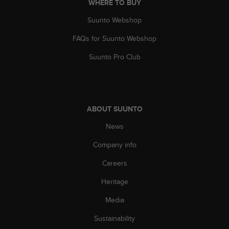
WHERE TO BUY
c
e
Suunto Webshop
a
FAQs for Suunto Webshop
t
U
Suunto Pro Club
S
A
+
1
8
ABOUT SUUNTO
5
5
News
2
5
Company info
8
0
Careers
9
Heritage
0
0
Media
(
t
Sustainability
o