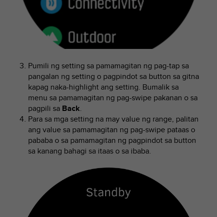
r
m
a
n
c
e
w
Pumili ng setting sa pamamagitan ng pag-tap sa
i
pangalan ng setting o pagpindot sa button sa gitna
t
kapag naka-highlight ang setting. Bumalik sa
h
menu sa pamamagitan ng pag-swipe pakanan o sa
t
pagpili sa
Back
.
h
Para sa mga setting na may value ng range, palitan
e
W
ang value sa pamamagitan ng pag-swipe pataas o
e
pababa o sa pamamagitan ng pagpindot sa button
b
sa kanang bahagi sa itaas o sa ibaba.
C
o
n
t
e
n
t