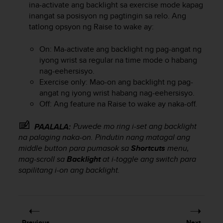
ina-activate ang backlight sa exercise mode kapag
e
inangat sa posisyon ng pagtingin sa relo. Ang
f
tatlong opsyon ng Raise to wake ay:
o
r
t
On: Ma-activate ang backlight ng pag-angat ng
h
iyong wrist sa regular na time mode o habang
i
nag-eehersisyo.
s
Exercise only: Mao-on ang backlight ng pag-
w
angat ng iyong wrist habang nag-eehersisyo.
e
Off: Ang feature na Raise to wake ay naka-off.
b
s
Puwede mo ring i-set ang backlight
i
PAALALA:
t
na palaging naka-on. Pindutin nang matagal ang
e
middle button para pumasok sa
Shortcuts
menu,
i
mag-scroll sa
Backlight
at i-toggle ang switch para
n
sapilitang i-on ang backlight.
c
o
n
f
o
Previous
Next