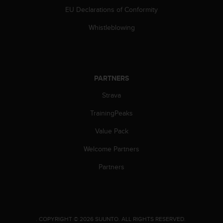
c
EU Declarations of Conformity
o
m
Whistleblowing
p
l
i
a
n
PARTNERS
c
e
Strava
w
i
TrainingPeaks
t
h
Value Pack
o
Welcome Partners
t
h
Partners
e
r
a
c
c
e
.
COPYRIGHT © 2026 SUUNTO.
ALL RIGHTS RESERVED.