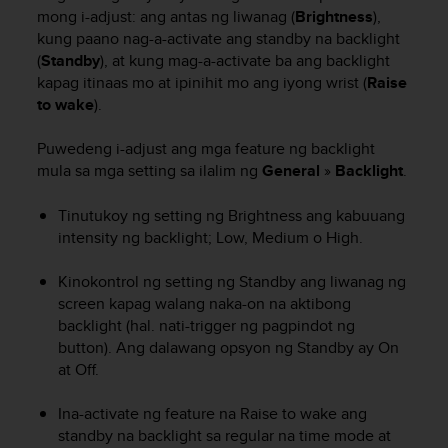
i
mong i-adjust: ang antas ng liwanag (
Brightness
),
e
kung paano nag-a-activate ang standby na backlight
v
(
Standby
), at kung mag-a-activate ba ang backlight
i
kapag itinaas mo at ipinihit mo ang iyong wrist (
Raise
n
g
to wake
).
L
e
Puwedeng i-adjust ang mga feature ng backlight
v
mula sa mga setting sa ilalim ng
General
»
Backlight
.
e
l
Tinutukoy ng setting ng Brightness ang kabuuang
A
intensity ng backlight; Low, Medium o High.
A
c
Kinokontrol ng setting ng Standby ang liwanag ng
o
n
screen kapag walang naka-on na aktibong
f
backlight (hal. nati-trigger ng pagpindot ng
o
button). Ang dalawang opsyon ng Standby ay On
r
at Off.
m
a
Ina-activate ng feature na Raise to wake ang
n
standby na backlight sa regular na time mode at
c