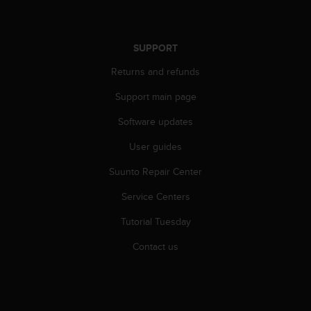
A
c
c
SUPPORT
e
s
Returns and refunds
s
i
Support main page
b
Software updates
i
l
User guides
i
t
Suunto Repair Center
y
G
Service Centers
u
i
Tutorial Tuesday
d
Contact us
e
l
i
n
e