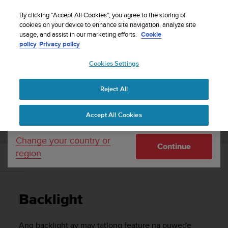
S
WE SHIP TO 75+ DESTINATIONS OVER THE
u
By clicking “Accept All Cookies”, you agree to the storing of
WORLD:
CLICK HERE TO SELECT YOURS
u
cookies on your device to enhance site navigation, analyze site
Your country or region:
usage, and assist in our marketing efforts.
Cookie
n
policy
Privacy policy
t
o
Cookies Settings
United States
i
s
Home
Support
Suunto 9
Gabay sa User
c
Reject All
Currency: $ (USD)
o
m
Shipping only to United States
SUUNTO 9 GABAY SA USER
Accept All Cookies
m
i
t
Change your country or
Continue
t
region
e
Backlight
d
t
o
Backlight
a
c
h
Ang backlight ay may tatlong feature na puwede