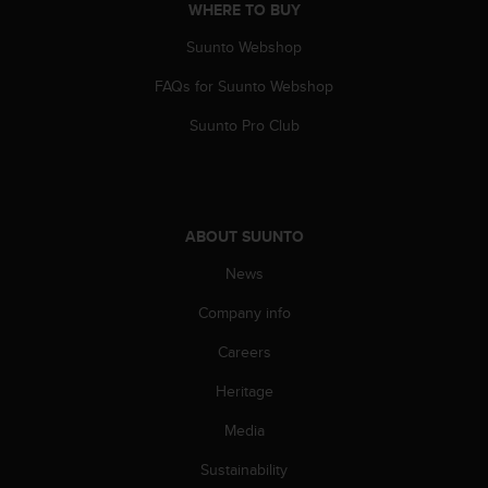
s
WHERE TO BUY
(
Suunto Webshop
W
C
FAQs for Suunto Webshop
A
G
Suunto Pro Club
)
2
.
0
a
ABOUT SUUNTO
n
d
News
a
Company info
c
h
Careers
i
e
Heritage
v
i
Media
n
g
Sustainability