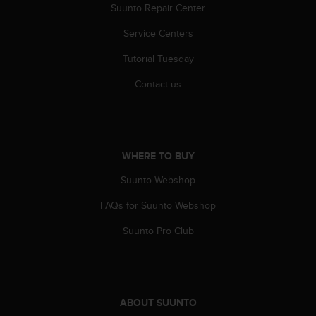
c
Suunto Repair Center
o
m
Service Centers
p
l
Tutorial Tuesday
i
Contact us
a
n
c
e
w
i
WHERE TO BUY
t
Suunto Webshop
h
o
FAQs for Suunto Webshop
t
h
Suunto Pro Club
e
r
a
c
c
ABOUT SUUNTO
e