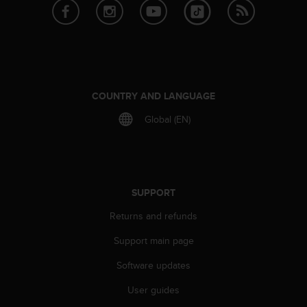
s
(
W
C
A
G
)
COUNTRY AND LANGUAGE
2
.
Global (EN)
0
a
n
d
a
SUPPORT
c
h
Returns and refunds
i
e
Support main page
v
Software updates
i
n
User guides
g