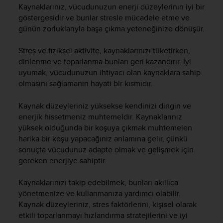
i
Kaynaklarınız, vücudunuzun enerji düzeylerinin iyi bir
e
göstergesidir ve bunlar stresle mücadele etme ve
v
günün zorluklarıyla başa çıkma yeteneğinize dönüşür.
i
n
Stres ve fiziksel aktivite, kaynaklarınızı tüketirken,
g
L
dinlenme ve toparlanma bunları geri kazandırır. İyi
e
uyumak, vücudunuzun ihtiyacı olan kaynaklara sahip
v
olmasını sağlamanın hayati bir kısmıdır.
e
l
Kaynak düzeyleriniz yüksekse kendinizi dingin ve
A
enerjik hissetmeniz muhtemeldir. Kaynaklarınız
A
yüksek olduğunda bir koşuya çıkmak muhtemelen
c
harika bir koşu yapacağınız anlamına gelir, çünkü
o
sonuçta vücudunuz adapte olmak ve gelişmek için
n
gereken enerjiye sahiptir.
f
o
r
Kaynaklarınızı takip edebilmek, bunları akıllıca
m
yönetmenize ve kullanmanıza yardımcı olabilir.
a
Kaynak düzeyleriniz, stres faktörlerini, kişisel olarak
n
etkili toparlanmayı hızlandırma stratejilerini ve iyi
c