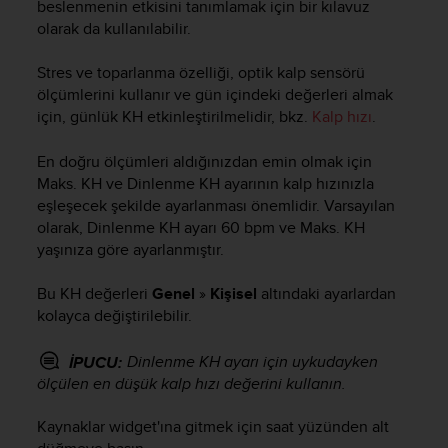
beslenmenin etkisini tanımlamak için bir kılavuz
e
olarak da kullanılabilir.
f
o
Stres ve toparlanma özelliği, optik kalp sensörü
r
t
ölçümlerini kullanır ve gün içindeki değerleri almak
h
için, günlük KH etkinleştirilmelidir, bkz.
Kalp hızı
.
i
s
En doğru ölçümleri aldığınızdan emin olmak için
w
Maks. KH ve Dinlenme KH ayarının kalp hızınızla
e
eşleşecek şekilde ayarlanması önemlidir. Varsayılan
b
olarak, Dinlenme KH ayarı 60 bpm ve Maks. KH
s
yaşınıza göre ayarlanmıştır.
i
t
Bu KH değerleri
Genel
»
Kişisel
altındaki ayarlardan
e
i
kolayca değiştirilebilir.
n
c
Dinlenme KH ayarı için uykudayken
İPUCU:
o
ölçülen en düşük kalp hızı değerini kullanın.
n
f
Kaynaklar widget'ına gitmek için saat yüzünden alt
o