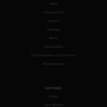
s
News
s
Company info
i
b
Careers
i
l
Heritage
i
t
Media
y
s
Sustainability
t
EU Declarations of Conformity
a
n
Whistleblowing
d
a
r
d
s
PARTNERS
.
P
Strava
l
e
TrainingPeaks