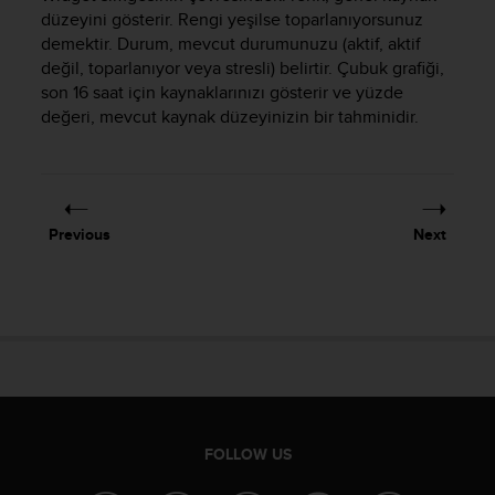
düzeyini gösterir. Rengi yeşilse toparlanıyorsunuz
A
c
demektir. Durum, mevcut durumunuzu (aktif, aktif
c
değil, toparlanıyor veya stresli) belirtir. Çubuk grafiği,
e
son 16 saat için kaynaklarınızı gösterir ve yüzde
s
değeri, mevcut kaynak düzeyinizin bir tahminidir.
s
i
b
i
l
Previous
Next
i
t
y
G
u
i
d
e
l
i
FOLLOW US
n
e