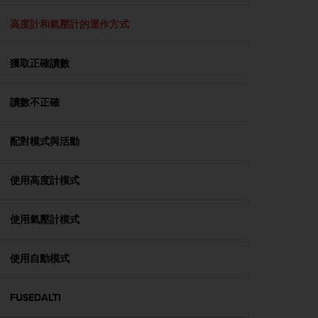
e
f
高度計和氣壓計的運作方式
o
r
獲取正確讀數
t
h
i
讀數不正確
s
w
e
配對模式與活動
b
s
i
使用高度計模式
t
e
使用氣壓計模式
i
n
c
使用自動模式
o
n
f
FUSEDALTI
o