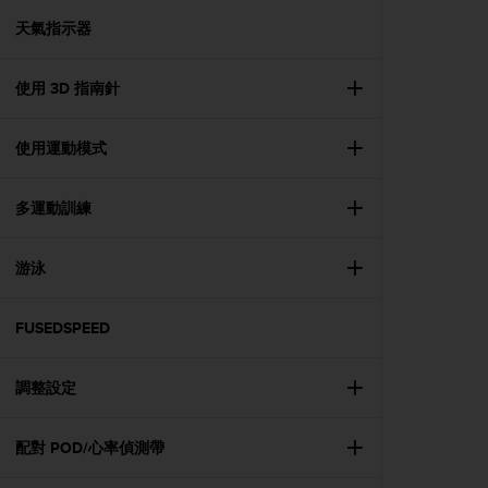
r
m
天氣指示器
a
n
使用 3D 指南針
c
e
w
使用運動模式
i
t
h
多運動訓練
t
h
e
游泳
W
e
FUSEDSPEED
b
C
o
調整設定
n
t
e
配對 POD/心率偵測帶
n
t