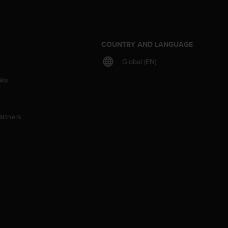
S
COUNTRY AND LANGUAGE
Global (EN)
aks
artners