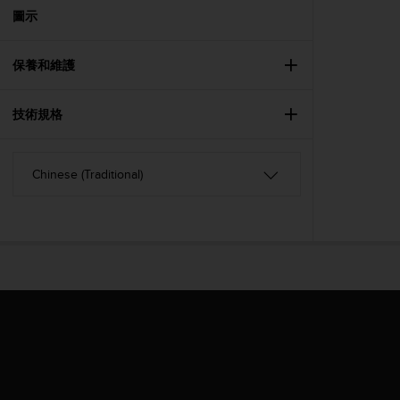
A
圖示
c
c
保養和維護
e
s
s
技術規格
i
b
i
l
i
t
y
G
u
i
d
e
l
i
n
e