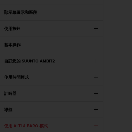
i
e
v
顯示幕圖示和區段
i
n
使用按鈕
g
L
e
基本操作
v
e
l
自訂您的 SUUNTO AMBIT2
A
A
c
使用時間模式
o
n
計時器
f
o
r
導航
m
a
n
使用 ALTI & BARO 模式
c