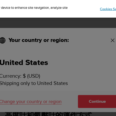
IP TO 75+ DESTINATIONS OVER THE WORLD:
CLICK HERE TO SELECT
r device to enhance site navigation, analyze site
Cookies Se
Your country or region:
United States
SUUNTO AMBIT2 使用者指南 - 2.1
Currency: $ (USD)
Shipping only to United States
ti & Baro 模式
高度計和氣壓計的運作方式
Change your country or region
Continue
高度計和氣壓計的運作方式