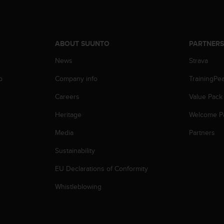
ABOUT SUUNTO
PARTNER
News
Strava
p
Company info
TrainingPe
Careers
Value Pack
Heritage
Welcome P
Media
Partners
Sustainability
EU Declarations of Conformity
Whistleblowing