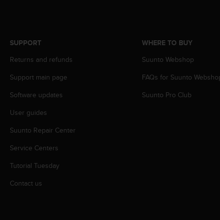
s
(
W
C
SUPPORT
WHERE TO BUY
A
G
Returns and refunds
Suunto Webshop
)
2
Support main page
FAQs for Suunto Websho
.
0
Software updates
Suunto Pro Club
a
User guides
n
d
Suunto Repair Center
a
c
Service Centers
h
i
Tutorial Tuesday
e
v
Contact us
i
n
g