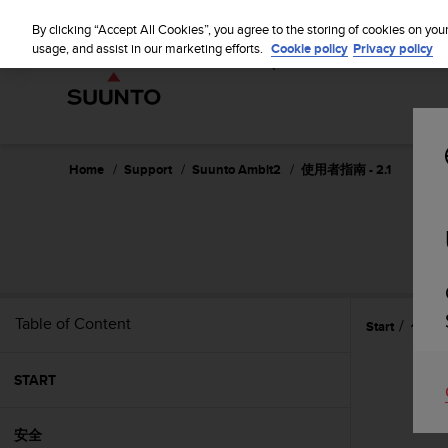
S
WE SH
u
By clicking “Accept All Cookies”, you agree to the storing of cookies on you
u
usage, and assist in our marketing efforts.
Cookie policy
Privacy policy
n
t
o
i
s
c
Home
Support
Suunto Ambit2
使用者指南 - 2.1
o
m
m
i
t
t
e
Table of Content
Start
使用 Al
d
t
o
START
a
c
h
安全