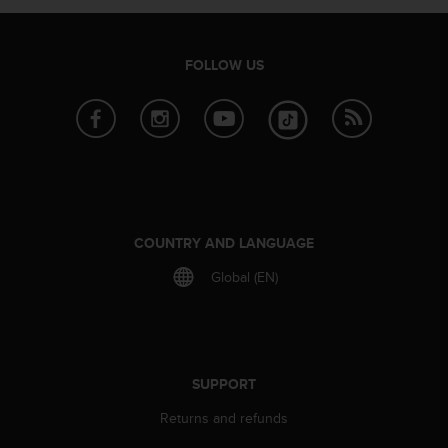
r
m
a
n
FOLLOW US
c
e
w
i
t
h
t
h
COUNTRY AND LANGUAGE
e
W
Global (EN)
e
b
C
o
n
SUPPORT
t
e
Returns and refunds
n
t