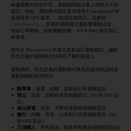
i
根據運動內容的不同，運動期間顯示幕上將顯示不同
e
資訊。例如，運動模式指定是否使用 FusedSpeed
TM
v
或僅使用 GPS 速度。（如需詳細資訊，請參閱
i
FusedSpeed
）。所選的運動模式還影響運動設定，
n
g
例如心率限制、自動圈數距離、
Alti & Baro
模式和記
L
錄速度。
e
v
您可在 Movescount 中建立更多自訂運動模式，編輯
e
預先定義的運動模式幷將其下載到裝置上。
l
A
運動期間，預先定義的運動模式將爲您提供與該特定
A
運動相關的有用資訊。
c
o
n
騎單車
：速度、距離、節奏和心率相關資訊
f
登山
：高度、距離和速度相關資訊（60 秒 GPS 定
o
位）
r
高山滑雪
：高度、下降高度和時間相關資訊
m
健行
：距離、高度、心率和計時器相關資訊（60
a
秒 GPS 定位）
n
三項鐵人
：室外游泳、騎單車和跑步相關資訊組合
c