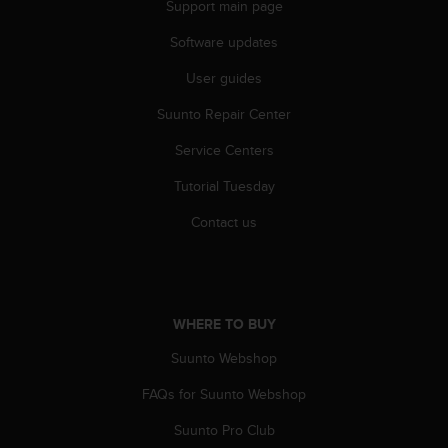
Support main page
A
c
Software updates
c
e
User guides
s
Suunto Repair Center
s
i
Service Centers
b
i
Tutorial Tuesday
l
i
Contact us
t
y
G
u
i
WHERE TO BUY
d
e
Suunto Webshop
l
FAQs for Suunto Webshop
i
n
Suunto Pro Club
e