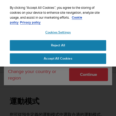
S
WE SHIP TO 75+ DESTINATIONS OVER THE
u
By clicking “Accept All Cookies”, you agree to the storing of
WORLD:
CLICK HERE TO SELECT YOURS
u
cookies on your device to enhance site navigation, analyze site
Your country or region:
usage, and assist in our marketing efforts.
Cookie
n
policy
Privacy policy
t
o
Cookies Settings
United States
i
s
Home
Support
Suunto Ambit2
使用者指南 - 2.1
c
Reject All
Currency: $ (USD)
o
m
Shipping only to United States
SUUNTO AMBIT2 使用者指南 - 2.1
Accept All Cookies
m
i
t
Change your country or
Continue
t
region
e
運動模式
d
t
o
運動模式
a
c
h
您可從預先定義的運動模式中選取合適的運動模式。