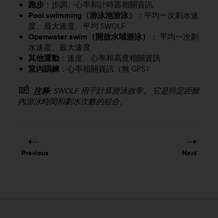
跑步
：步調、心率和計時器相關資訊
e
Pool swimming（游泳池游泳）
：平均一次劃水速
f
度、最大速度、平均 SWOLF
o
r
Openwater swim（開放水域游泳）
： 平均一次劃
t
水速度、最大速度
h
其他運動
：速度、心率和高度相關資訊
i
室內訓練
：心率相關資訊（無 GPS）
s
w
SWOLF 用于計算游泳效率。 它是特定距離
注释:
e
內游泳時間和劃水次數的組合。
b
s
i
t
e
i
Previous
Next
n
c
o
n
f
o