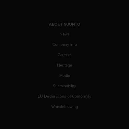
s
(
W
C
ABOUT SUUNTO
A
G
News
)
2
Company info
.
0
Careers
a
Heritage
n
d
Media
a
c
Sustainability
h
i
EU Declarations of Conformity
e
v
Whistleblowing
i
n
g