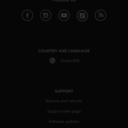
FOLLOW US
r
m
a
n
c
e
w
i
t
COUNTRY AND LANGUAGE
h
t
Global (EN)
h
e
W
e
b
SUPPORT
C
o
Returns and refunds
n
t
Support main page
e
n
Software updates
t