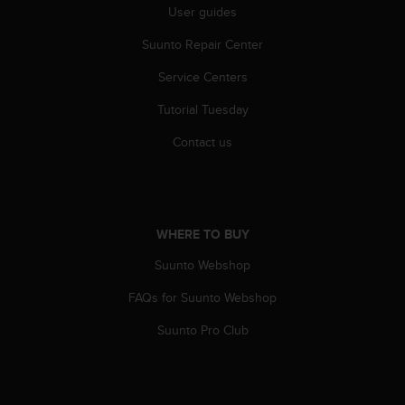
User guides
A
c
Suunto Repair Center
c
e
Service Centers
s
s
Tutorial Tuesday
i
b
Contact us
i
l
i
t
y
WHERE TO BUY
G
Suunto Webshop
u
i
FAQs for Suunto Webshop
d
e
Suunto Pro Club
l
i
n
e