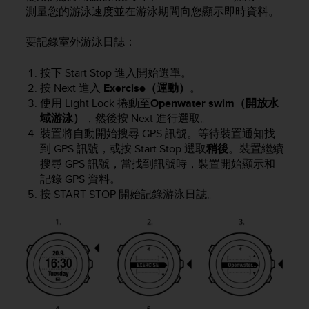
i
測量您的游泳速度並在游泳期間向您顯示即時資料。
e
v
要記錄室外游泳日誌：
i
n
g
按下
Start Stop
進入開始選單。
L
按
Next
進入
Exercise（運動）
。
e
使用
Light Lock
捲動至
Openwater swim（開放水
v
域游泳）
，然後按
Next
進行選取。
e
裝置將自動開始搜尋 GPS 訊號。等待裝置通知找
l
到 GPS 訊號，或按
Start Stop
選取
稍後
。裝置繼續
A
搜尋 GPS 訊號，當找到訊號時，裝置開始顯示和
A
記錄 GPS 資料。
c
按
START STOP
開始記錄游泳日誌。
o
n
f
o
r
m
a
n
c