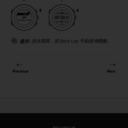
e
f
o
r
t
h
i
游泳期間，按
Back Lap
手動新增圈數。
提示:
s
w
e
b
s
Previous
Next
i
t
e
i
n
c
o
n
f
o