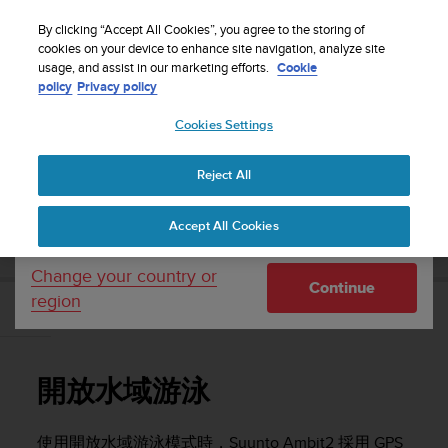
S
WE SHIP TO 75+ DESTINATIONS OVER THE
u
By clicking “Accept All Cookies”, you agree to the storing of
WORLD:
CLICK HERE TO SELECT YOURS
u
cookies on your device to enhance site navigation, analyze site
Your country or region:
usage, and assist in our marketing efforts.
Cookie
n
policy
Privacy policy
t
o
Cookies Settings
United States
i
s
Home
Support
Suunto Ambit2
使用者指南 - 2.1
c
Reject All
Currency: $ (USD)
o
m
Shipping only to United States
SUUNTO AMBIT2 使用者指南 - 2.1
Accept All Cookies
m
i
t
Change your country or
Continue
t
region
e
開放水域游泳
d
t
o
開放水域游泳
a
c
h
使用開放水域游泳模式時，
Suunto Ambit2
採用 GPS