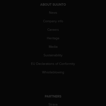
s
ABOUT SUUNTO
(
W
News
C
A
Company info
G
Careers
)
2
Heritage
.
0
Media
a
n
Sustainability
d
a
EU Declarations of Conformity
c
Whistleblowing
h
i
e
v
i
PARTNERS
n
g
Strava