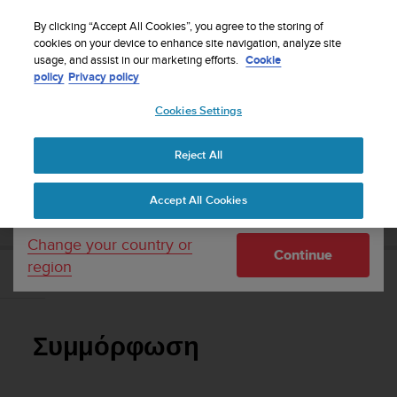
S
WE SHIP TO 75+ DESTINATIONS OVER THE
u
By clicking “Accept All Cookies”, you agree to the storing of
WORLD:
CLICK HERE TO SELECT YOURS
u
cookies on your device to enhance site navigation, analyze site
Your country or region:
usage, and assist in our marketing efforts.
Cookie
n
policy
Privacy policy
t
o
Cookies Settings
United States
i
s
Home
Support
Suunto Kailash
Οδηγίες χρήσης - 2.0
c
Reject All
Currency: $ (USD)
o
m
Shipping only to United States
SUUNTO KAILASH ΟΔΗΓΊΕΣ ΧΡΉΣΗΣ - 2.0
Accept All Cookies
m
i
t
Change your country or
Continue
t
region
e
Συμμόρφωση
d
t
o
Συμμόρφωση
a
c
h