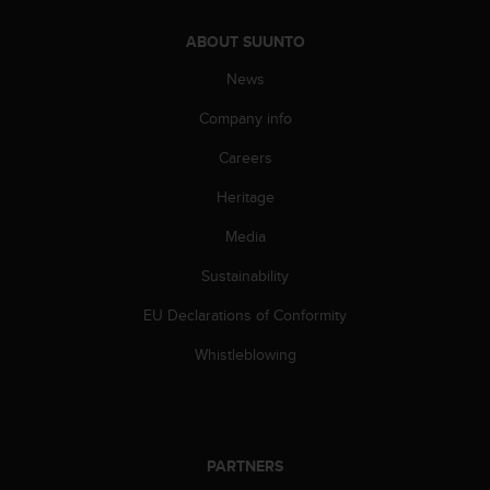
a
s
ABOUT SUUNTO
e
c
News
o
n
Company info
t
Careers
a
c
Heritage
t
C
Media
u
s
Sustainability
t
o
EU Declarations of Conformity
m
Whistleblowing
e
r
S
e
r
v
PARTNERS
i