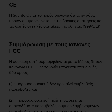
i
CE
e
v
Η Suunto Oy με το παρόν δηλώνει ότι το εν λόγω
i
n
προϊόν συμμορφώνεται με τις βασικές απαιτήσεις και
g
τις λοιπές σχετικές διατάξεις της οδηγίας 1999/5/ΕΚ.
L
e
v
Συμμόρφωση με τους κανόνες
e
FCC
l
A
A
Η συσκευή αυτή συμμορφώνεται με το Μέρος 15 των
c
Κανόνων FCC. Η λειτουργία υπόκειται στους εξής
o
δύο όρους:
n
f
(1) η παρούσα συσκευή δεν προκαλεί επιβλαβείς
o
παρεμβολές και
r
m
(2) η παρούσα συσκευή πρέπει να δέχεται
a
n
οποιεσδήποτε παρεμβολές, συμπεριλαμβανομένων
c
παρεμβολών που ενδέχεται να προκαλέσουν