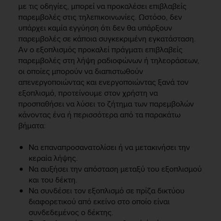
r
με τις οδηγίες, μπορεί να προκαλέσει επιβλαβείς
m
παρεμβολές στις τηλεπικοινωνίες. Ωστόσο, δεν
a
υπάρχει καμία εγγύηση ότι δεν θα υπάρξουν
n
παρεμβολές σε κάποια συγκεκριμένη εγκατάσταση.
c
Αν ο εξοπλισμός προκαλεί πράγματι επιβλαβείς
e
παρεμβολές στη λήψη ραδιοφώνων ή τηλεοράσεων,
w
οι οποίες μπορούν να διαπιστωθούν
i
απενεργοποιώντας και ενεργοποιώντας ξανά τον
t
h
εξοπλισμό, προτείνουμε στον χρήστη να
t
προσπαθήσει να λύσει το ζήτημα των παρεμβολών
h
κάνοντας ένα ή περισσότερα από τα παρακάτω
e
βήματα:
W
e
Να επαναπροσανατολίσει ή να μετακινήσει την
b
κεραία λήψης.
C
Να αυξήσει την απόσταση μεταξύ του εξοπλισμού
o
και του δέκτη.
n
t
Να συνδέσει τον εξοπλισμό σε πρίζα δικτύου
e
διαφορετικού από εκείνο στο οποίο είναι
n
συνδεδεμένος ο δέκτης.
t