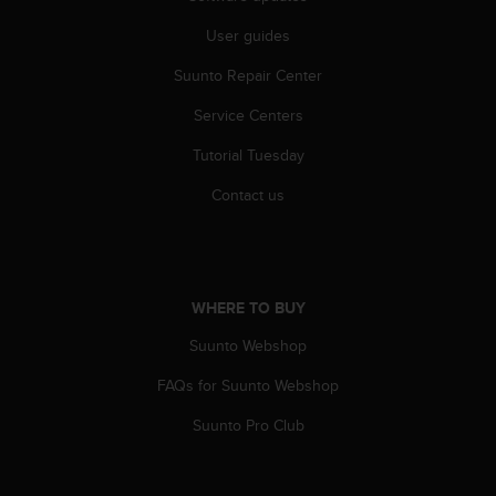
s
User guides
s
i
Suunto Repair Center
b
i
Service Centers
l
i
Tutorial Tuesday
t
y
Contact us
s
t
a
n
d
WHERE TO BUY
a
Suunto Webshop
r
d
FAQs for Suunto Webshop
s
.
Suunto Pro Club
P
l
e