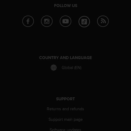
c
FOLLOW US
o
m
p
l
i
a
n
c
e
COUNTRY AND LANGUAGE
w
i
Global (EN)
t
h
o
t
h
SUPPORT
e
r
Returns and refunds
a
c
Support main page
c
e
Software updates