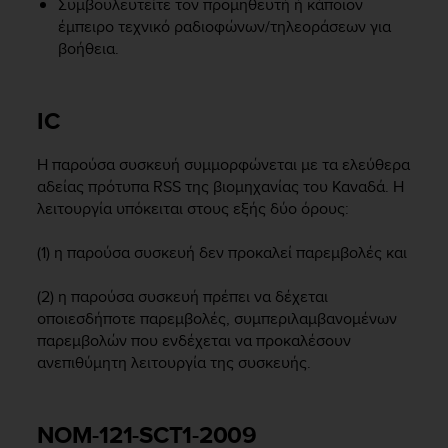
Συμβουλευτείτε τον προμηθευτή ή κάποιον
A
έμπειρο τεχνικό ραδιοφώνων/τηλεοράσεων για
c
βοήθεια.
c
e
s
IC
s
i
b
Η παρούσα συσκευή συμμορφώνεται με τα ελεύθερα
i
αδείας πρότυπα RSS της βιομηχανίας του Καναδά. Η
l
λειτουργία υπόκειται στους εξής δύο όρους:
i
t
(1) η παρούσα συσκευή δεν προκαλεί παρεμβολές και
y
G
(2) η παρούσα συσκευή πρέπει να δέχεται
u
i
οποιεσδήποτε παρεμβολές, συμπεριλαμβανομένων
d
παρεμβολών που ενδέχεται να προκαλέσουν
e
ανεπιθύμητη λειτουργία της συσκευής.
l
i
n
NOM-121-SCT1-2009
e