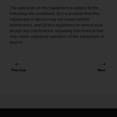
s
The operation of this equipment is subject to the
(
W
following two conditions: (1) it is possible that this
C
equipment or device may not cause harmful
A
interference, and (2) this equipment or device must
G
accept any interference, including interference that
)
may cause undesired operation of the equipment or
2
device.
.
0
a
n
d
Previous
Next
a
c
h
i
e
v
i
n
g