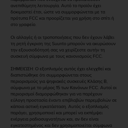
e
ανεπιθύμητη λειτουργία. Αυτό το προϊόν έχει
f
δοκιμαστεί έτσι, ώστε να συμμορφώνεται με τα
o
πρότυπα FCC και προορίζεται για χρήση στο σπίτι ή
r
στο γραφείο.
t
h
Οι αλλαγές ή οι τροποποιήσεις που δεν έχουν λάβει
i
τη ρητή έγκριση της Suunto μπορούν να ακυρώσουν
s
την εξουσιοδότησή σας να χειρίζεστε αυτήν τη
w
e
συσκευή σύμφωνα με τους κανονισμούς FCC.
b
s
ΣΗΜΕΙΩΣΗ: Ο εξοπλισμός αυτός έχει ελεγχθεί και
i
διαπιστώθηκε ότι συμμορφώνεται στους
t
περιορισμούς για ψηφιακές συσκευές Κλάσης Β,
e
σύμφωνα με το μέρος 15 των Κανόνων FCC. Αυτοί οι
i
περιορισμοί διαμορφώθηκαν για να παρέχουν
n
εύλογη προστασία έναντι επιβλαβών παρεμβολών σε
c
κάποια αστική εγκατάσταση. Αυτός ο εξοπλισμός
o
παράγει, χρησιμοποιεί και μπορεί να εκπέμψει
n
f
ενέργεια ραδιοσυχνοτήτων και, αν δεν είναι
o
εγκατεστημένος και δεν χρησιμοποιείται σύμφωνα