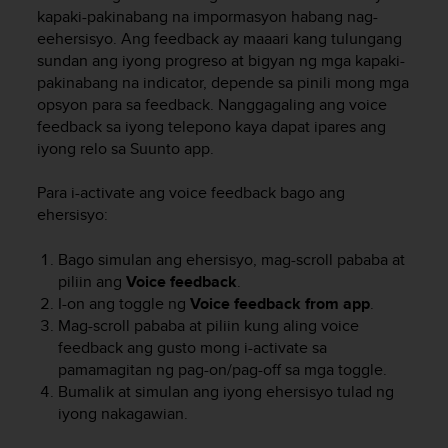
i
kapaki-pakinabang na impormasyon habang nag-
e
eehersisyo. Ang feedback ay maaari kang tulungang
v
sundan ang iyong progreso at bigyan ng mga kapaki-
i
pakinabang na indicator, depende sa pinili mong mga
n
g
opsyon para sa feedback. Nanggagaling ang voice
L
feedback sa iyong telepono kaya dapat ipares ang
e
iyong relo sa Suunto app.
v
e
Para i-activate ang voice feedback bago ang
l
ehersisyo:
A
A
Bago simulan ang ehersisyo, mag-scroll pababa at
c
piliin ang
Voice feedback
.
o
n
I-on ang toggle ng
Voice feedback
from app
.
f
Mag-scroll pababa at piliin kung aling voice
o
feedback ang gusto mong i-activate sa
r
pamamagitan ng pag-on/pag-off sa mga toggle.
m
Bumalik at simulan ang iyong ehersisyo tulad ng
a
iyong nakagawian.
n
c