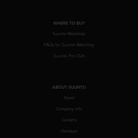
s
(
W
C
WHERE TO BUY
A
Suunto Webshop
G
)
FAQs for Suunto Webshop
2
.
Suunto Pro Club
0
a
n
d
a
ABOUT SUUNTO
c
h
News
i
e
Company info
v
Careers
i
n
Heritage
g