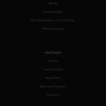
c
Media
o
m
Sustainability
p
l
EU Declarations of Conformity
i
Whistleblowing
a
n
c
e
w
i
PARTNERS
t
Strava
h
o
TrainingPeaks
t
h
Value Pack
e
r
Welcome Partners
a
Partners
c
c
e