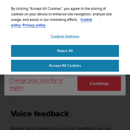
S
WE SHIP TO 75+ DESTINATIONS OVER THE
u
By clicking “Accept All Cookies”, you agree to the storing of
WORLD:
CLICK HERE TO SELECT YOURS
u
cookies on your device to enhance site navigation, analyze site
Your country or region:
usage, and assist in our marketing efforts.
Cookie
n
policy
Privacy policy
t
o
Cookies Settings
United States
i
s
Home
Support
Suunto Race
Gabay sa User
c
Reject All
Currency: $ (USD)
o
m
Shipping only to United States
SUUNTO RACE GABAY SA USER
Accept All Cookies
m
i
t
Change your country or
Continue
t
region
e
Voice feedback
d
t
o
Voice feedback
a
c
h
Maaari kang makakuha ng voice feedback na may