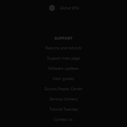
A
Global (EN)
c
c
e
s
s
SUPPORT
i
b
Returns and refunds
i
l
Support main page
i
t
Software updates
y
User guides
G
u
Suunto Repair Center
i
d
Service Centers
e
l
Tutorial Tuesday
i
n
Contact us
e