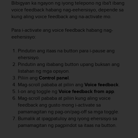
Bibigyan ka ngayon ng iyong telepono ng iba't ibang
e
voice feedback habang nag-eehersisyo, depende sa
f
kung aling voice feedback ang na-activate mo.
o
r
t
Para i-activate ang voice feedback habang nag-
h
eehersisyo:
i
s
Pindutin ang itaas na button para i-pause ang
w
ehersisyo.
e
Pindutin ang ibabang button upang buksan ang
b
listahan ng mga opsyon.
s
Piliin ang
Control panel
.
i
Mag-scroll pababa at piliin ang
Voice feedback
.
t
e
I-on ang toggle ng
Voice feedback
from app
.
i
Mag-scroll pababa at piliin kung aling voice
n
feedback ang gusto mong i-activate sa
c
pamamagitan ng pag-on/pag-off sa mga toggle.
o
Bumalik at ipagpatuloy ang iyong ehersisyo sa
n
pamamagitan ng pagpindot sa itaas na button.
f
o