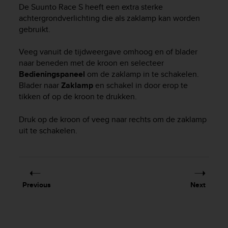
i
De
Suunto Race S
heeft een extra sterke
e
achtergrondverlichting die als zaklamp kan worden
v
gebruikt.
i
n
Veeg vanuit de tijdweergave omhoog en of blader
g
L
naar beneden met de kroon en selecteer
e
Bedieningspaneel
om de zaklamp in te schakelen.
v
Blader naar
Zaklamp
en schakel in door erop te
e
tikken of op de kroon te drukken.
l
A
Druk op de kroon of veeg naar rechts om de zaklamp
A
uit te schakelen.
c
o
n
f
o
r
Previous
Next
m
a
n
c