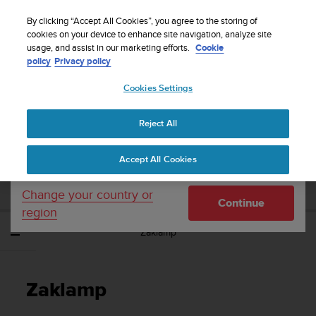
S
WE SHIP TO 75+ DESTINATIONS OVER THE
u
By clicking “Accept All Cookies”, you agree to the storing of
WORLD:
CLICK HERE TO SELECT YOURS
u
cookies on your device to enhance site navigation, analyze site
Your country or region:
usage, and assist in our marketing efforts.
Cookie
n
policy
Privacy policy
t
o
Cookies Settings
United States
i
s
Home
Support
Suunto Race S
Gebruikershandleiding
c
Reject All
Currency: $ (USD)
o
m
Shipping only to United States
SUUNTO RACE S
Accept All Cookies
m
GEBRUIKERSHANDLEIDING
i
t
Change your country or
Continue
t
region
e
Zaklamp
d
t
o
a
Zaklamp
c
h