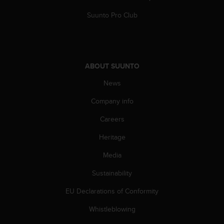
A
Suunto Pro Club
c
c
e
s
s
ABOUT SUUNTO
i
b
News
i
l
Company info
i
t
Careers
y
Heritage
G
u
Media
i
d
Sustainability
e
l
EU Declarations of Conformity
i
n
Whistleblowing
e