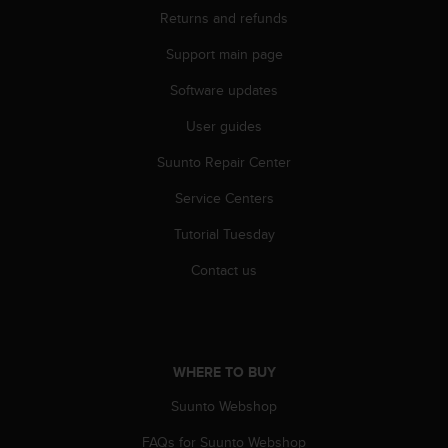
r
Returns and refunds
m
a
Support main page
n
c
Software updates
e
w
User guides
i
Suunto Repair Center
t
h
Service Centers
t
h
Tutorial Tuesday
e
W
Contact us
e
b
C
o
n
WHERE TO BUY
t
e
Suunto Webshop
n
FAQs for Suunto Webshop
t