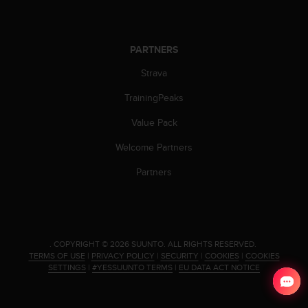
s
(
W
C
PARTNERS
A
Strava
G
)
TrainingPeaks
2
.
Value Pack
0
a
Welcome Partners
n
d
Partners
a
c
h
i
e
.
COPYRIGHT © 2026 SUUNTO.
ALL RIGHTS RESERVED.
v
TERMS OF USE
|
PRIVACY POLICY
|
SECURITY
|
COOKIES
|
COOKIES
i
SETTINGS
|
#YESSUUNTO TERMS
|
EU DATA ACT NOTICE
n
g