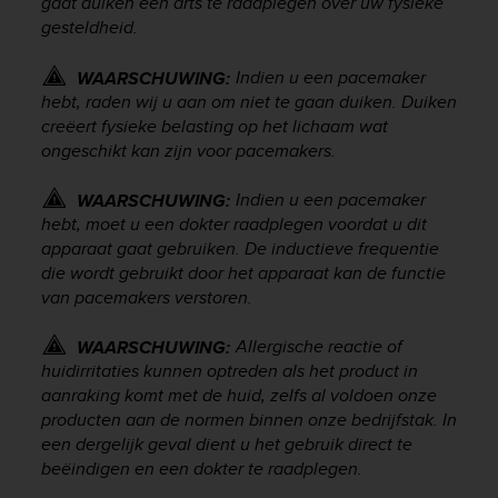
gaat duiken een arts te raadplegen over uw fysieke
A
gesteldheid.
c
c
Indien u een pacemaker
WAARSCHUWING:
e
hebt, raden wij u aan om niet te gaan duiken. Duiken
s
creëert fysieke belasting op het lichaam wat
s
ongeschikt kan zijn voor pacemakers.
i
b
i
Indien u een pacemaker
WAARSCHUWING:
l
hebt, moet u een dokter raadplegen voordat u dit
i
apparaat gaat gebruiken. De inductieve frequentie
t
die wordt gebruikt door het apparaat kan de functie
y
van pacemakers verstoren.
G
u
Allergische reactie of
WAARSCHUWING:
i
huidirritaties kunnen optreden als het product in
d
aanraking komt met de huid, zelfs al voldoen onze
e
producten aan de normen binnen onze bedrijfstak. In
l
i
een dergelijk geval dient u het gebruik direct te
n
beëindigen en een dokter te raadplegen.
e