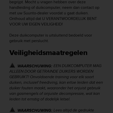
begrijpt. Mocht u vragen hebben over deze
e
handleiding of duikcomputer, neem dan contact op
f
met uw Suunto-dealer voordat u gaat duiken.
o
Onthoud altijd dat U VERANTWOORDELIJK BENT
r
t
VOOR UW EIGEN VEILIGHEID!
h
i
Deze duikcomputer is uitsluitend bedoeld voor
s
gebruik met perslucht.
w
e
Veiligheidsmaatregelen
b
s
i
EEN DUIKCOMPUTER MAG
WAARSCHUWING:
t
ALLEEN DOOR GETRAINDE DUIKERS WORDEN
e
GEBRUIKT! Onvoldoende training voor elk soort
i
duiken, inclusief freediving, kan ertoe leiden dat een
n
duiker fouten maakt, waaronder het onjuist gebruik
c
van gasmengels of onjuiste decompressie, wat kan
o
leiden tot ernstig of dodelijk letsel.
n
f
o
Lees altijd de gedrukte
WAARSCHUWING: