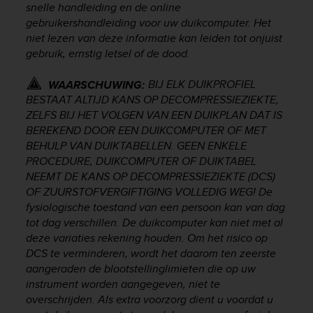
r
snelle handleiding en de online
m
gebruikershandleiding voor uw duikcomputer. Het
a
niet lezen van deze informatie kan leiden tot onjuist
n
gebruik, ernstig letsel of de dood.
c
e
BIJ ELK DUIKPROFIEL
WAARSCHUWING:
w
BESTAAT ALTIJD KANS OP DECOMPRESSIEZIEKTE,
i
ZELFS BIJ HET VOLGEN VAN EEN DUIKPLAN DAT IS
t
h
BEREKEND DOOR EEN DUIKCOMPUTER OF MET
t
BEHULP VAN DUIKTABELLEN. GEEN ENKELE
h
PROCEDURE, DUIKCOMPUTER OF DUIKTABEL
e
NEEMT DE KANS OP DECOMPRESSIEZIEKTE (DCS)
W
OF ZUURSTOFVERGIFTIGING VOLLEDIG WEG! De
e
fysiologische toestand van een persoon kan van dag
b
tot dag verschillen. De duikcomputer kan niet met al
C
deze variaties rekening houden. Om het risico op
o
DCS te verminderen, wordt het daarom ten zeerste
n
aangeraden de blootstellinglimieten die op uw
t
e
instrument worden aangegeven, niet te
n
overschrijden. Als extra voorzorg dient u voordat u
t