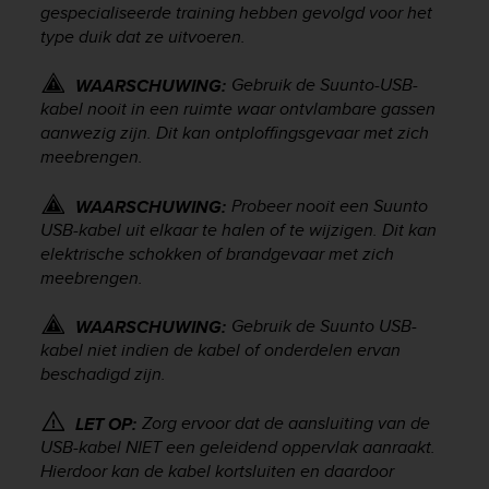
gespecialiseerde training hebben gevolgd voor het
c
type duik dat ze uitvoeren.
e
a
Gebruik de Suunto-USB-
t
WAARSCHUWING:
U
kabel nooit in een ruimte waar ontvlambare gassen
S
aanwezig zijn. Dit kan ontploffingsgevaar met zich
A
meebrengen.
+
1
Probeer nooit een Suunto
WAARSCHUWING:
8
USB-kabel uit elkaar te halen of te wijzigen. Dit kan
5
elektrische schokken of brandgevaar met zich
5
meebrengen.
2
5
8
Gebruik de Suunto USB-
WAARSCHUWING:
0
kabel niet indien de kabel of onderdelen ervan
9
beschadigd zijn.
0
0
Zorg ervoor dat de aansluiting van de
LET OP:
(
USB-kabel NIET een geleidend oppervlak aanraakt.
t
Hierdoor kan de kabel kortsluiten en daardoor
o