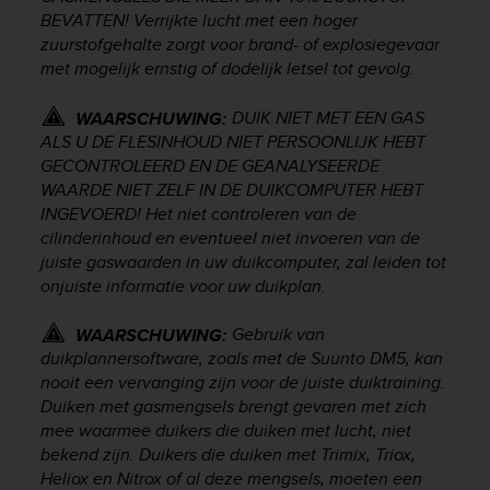
a
BEVATTEN! Verrijkte lucht met een hoger
s
zuurstofgehalte zorgt voor brand- of explosiegevaar
e
met mogelijk ernstig of dodelijk letsel tot gevolg.
c
o
n
DUIK NIET MET EEN GAS
WAARSCHUWING:
t
ALS U DE FLESINHOUD NIET PERSOONLIJK HEBT
a
GECONTROLEERD EN DE GEANALYSEERDE
c
WAARDE NIET ZELF IN DE DUIKCOMPUTER HEBT
t
INGEVOERD! Het niet controleren van de
C
cilinderinhoud en eventueel niet invoeren van de
u
juiste gaswaarden in uw duikcomputer, zal leiden tot
s
onjuiste informatie voor uw duikplan.
t
o
Gebruik van
WAARSCHUWING:
m
e
duikplannersoftware, zoals met de Suunto DM5, kan
r
nooit een vervanging zijn voor de juiste duiktraining.
S
Duiken met gasmengsels brengt gevaren met zich
e
mee waarmee duikers die duiken met lucht, niet
r
bekend zijn. Duikers die duiken met Trimix, Triox,
v
Heliox en Nitrox of al deze mengsels, moeten een
i