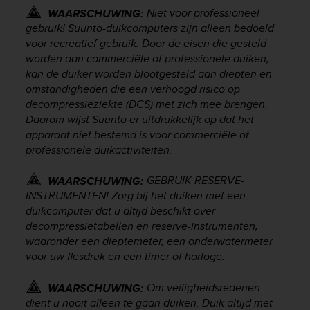
s
Niet voor professioneel
WAARSCHUWING:
(
gebruik! Suunto-duikcomputers zijn alleen bedoeld
W
voor recreatief gebruik. Door de eisen die gesteld
C
worden aan commerciële of professionele duiken,
A
kan de duiker worden blootgesteld aan diepten en
G
omstandigheden die een verhoogd risico op
)
decompressieziekte (DCS) met zich mee brengen.
2
.
Daarom wijst Suunto er uitdrukkelijk op dat het
0
apparaat niet bestemd is voor commerciële of
a
professionele duikactiviteiten.
n
d
GEBRUIK RESERVE-
WAARSCHUWING:
a
INSTRUMENTEN! Zorg bij het duiken met een
c
duikcomputer dat u altijd beschikt over
h
decompressietabellen en reserve-instrumenten,
i
waaronder een dieptemeter, een onderwatermeter
e
v
voor uw flesdruk en een timer of horloge.
i
n
Om veiligheidsredenen
WAARSCHUWING:
g
dient u nooit alleen te gaan duiken. Duik altijd met