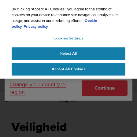
S
WE SHIP TO 75+ DESTINATIONS OVER THE
u
By clicking “Accept All Cookies”, you agree to the storing of
WORLD:
CLICK HERE TO SELECT YOURS
u
cookies on your device to enhance site navigation, analyze site
Your country or region:
usage, and assist in our marketing efforts.
Cookie
n
policy
Privacy policy
t
o
Cookies Settings
United States
i
s
Home
Support
Suunto Vyper Novo
Gebruikershandleiding -
c
Reject All
Currency: $ (USD)
o
m
Shipping only to United States
SUUNTO VYPER NOVO
Accept All Cookies
m
GEBRUIKERSHANDLEIDING -
i
t
Change your country or
Continue
t
region
e
Veiligheid
d
t
o
a
Veiligheid
c
h