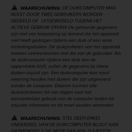
s
DE DUIKCOMPUTER MAG
WAARSCHUWING:
s
NOOIT DOOR TWEE GEBRUIKERS WORDEN
i
GEDEELD OF UITGEWISSELD TIJDENS HET
b
ACTIEVE GEBRUIK ERVAN! De getoonde gegevens
i
zijn niet van toepassing op iemand die het apparaat
l
i
niet heeft gedragen tijdens een duik of een serie
t
herhalingsduiken. De duikprofielen van het apparaat
y
moeten overeenkomen met die van de gebruiker. Als
s
de duikcomputer tijdens een duik aan de
t
oppervlakte blijft, zullen de gegevens bij latere
a
duiken onjuist zijn. Een duikcomputer kan nooit
n
rekening houden met duiken die zijn uitgevoerd
d
zonder de computer. Daarom kunnen alle
a
duikactiviteiten tot vier dagen voor het
r
aanvankelijke gebruik van de computer leiden tot
d
s
onjuiste informatie en dit moet worden vermeden.
.
P
STEL GEEN ENKEL
WAARSCHUWING:
l
ONDERDEEL VAN DE DUIKCOMPUTER BLOOT AAN
e
GASMENGSELS DIE MEER DAN 40% ZUURSTOF