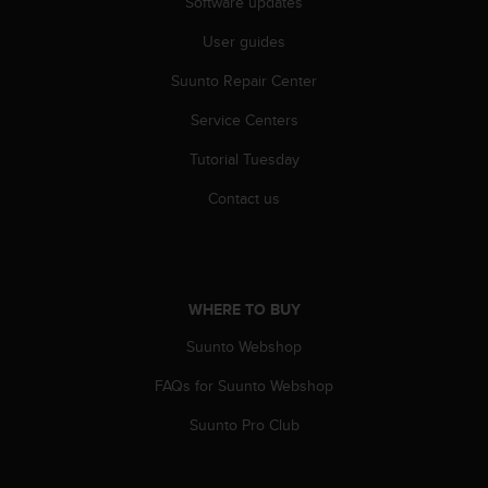
Software updates
n
o
User guides
n
t
Suunto Repair Center
h
Service Centers
i
s
Tutorial Tuesday
w
e
Contact us
b
s
i
t
e
WHERE TO BUY
.
Suunto Webshop
FAQs for Suunto Webshop
Suunto Pro Club