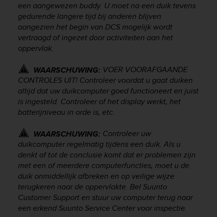
c
een aangewezen buddy. U moet na een duik tevens
o
gedurende langere tijd bij anderen blijven
m
aangezien het begin van DCS mogelijk wordt
p
vertraagd of ingezet door activiteiten aan het
l
oppervlak.
i
a
n
VOER VOORAFGAANDE
WAARSCHUWING:
c
CONTROLES UIT! Controleer voordat u gaat duiken
e
altijd dat uw duikcomputer goed functioneert en juist
w
is ingesteld. Controleer of het display werkt, het
i
batterijniveau in orde is, etc.
t
h
Controleer uw
WAARSCHUWING:
o
duikcomputer regelmatig tijdens een duik. Als u
t
denkt of tot de conclusie komt dat er problemen zijn
h
met een of meerdere computerfuncties, moet u de
e
r
duik onmiddellijk afbreken en op veilige wijze
a
terugkeren naar de oppervlakte. Bel Suunto
c
Customer Support en stuur uw computer terug naar
c
een erkend Suunto Service Center voor inspectie.
e