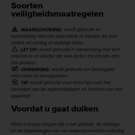
i
Soorten
e
veiligheidsmaatregelen
v
i
n
wordt gebruikt in
WAARSCHUWING:
g
samenhang met een procedure of situatie die kan
L
leiden tot ernstig of dodelijk letsel.
e
v
wordt gebruikt in samenhang met een
LET OP:
e
procedure of situatie die kan leiden tot schade aan
l
het product.
A
wordt gebruikt om belangrijke
OPMERKING:
A
informatie te benadrukken.
c
wordt gebruikt voor extra tips over het
TIP:
o
benutten van de eigenschappen en functies van het
n
apparaat.
f
o
Voordat u gaat duiken
r
m
a
Moet u ervoor zorgen dat u het gebruik, de displays
n
en de beperkingen van uw duikinstrumenten volledig
c