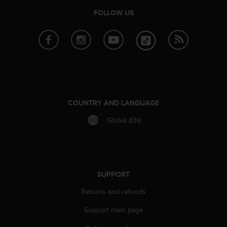
s
u
FOLLOW US
e
s
a
c
c
e
s
s
i
COUNTRY AND LANGUAGE
n
Global (EN)
g
i
n
f
o
r
SUPPORT
m
Returns and refunds
a
t
Support main page
i
o