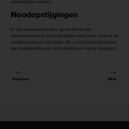
onbruikbaar worden.
l
l
Noodopstijgingen
f
r
e
In het onwaarschijnlijke geval dat er een
e
computerstoring optreedt tijdens een duik, moet u de
)
noodprocedures opvolgen die u hebt geleerd tijdens
,
uw duikopleiding en onmiddellijk en veilig opstijgen.
i
f
y
o
u
h
Previous
Next
a
v
e
a
n
y
i
s