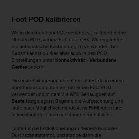
s
n
o
Foot POD kalibrieren
r
m
e
Wenn du einen Foot POD verbindest, kalibriert deine
n
Uhr den POD automatisch über GPS. Wir empfehlen,
a
die automatische Kalibrierung zu verwenden, bei
n
Bedarf kannst du dies aber auch in den POD-
.
Einstellungen unter
Konnektivität
»
Verbundene
S
Geräte
ändern.
o
l
Die erste Kalibrierung über GPS solltest du in einem
l
Sportmodus durchführen, der einen Foot POD
t
e
verwendet und in dem die GPS-Genauigkeit auf
s
Beste
festgelegt ist Beginne die Aufzeichnung und
t
laufe nach Möglichkeit mindestens 15 Minuten lang
d
in konstantem Tempo auf einer ebenen Fläche.
u
P
Laufe für die Erstkalibrierung in deinem normalen
r
Durchschnittstempo und stoppe dann die
o