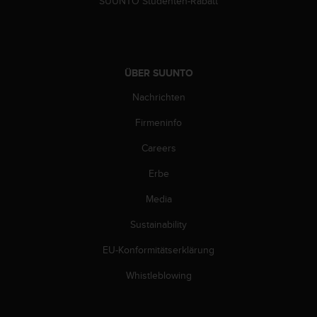
SUUNTO Studenten-Rabatt
d
e
n
U
S
A
ÜBER SUUNTO
u
Nachrichten
n
t
Firmeninfo
e
r
Careers
+
1
Erbe
8
Media
5
5
Sustainability
2
5
EU-Konformitätserklärung
8
0
Whistleblowing
9
0
0