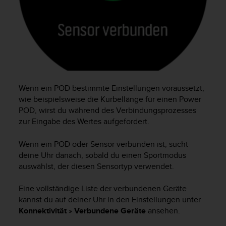
G
)
2
.
0
s
o
w
Wenn ein POD bestimmte Einstellungen voraussetzt,
i
wie beispielsweise die Kurbellänge für einen Power
e
d
POD, wirst du während des Verbindungsprozesses
e
zur Eingabe des Wertes aufgefordert.
r
E
Wenn ein POD oder Sensor verbunden ist, sucht
r
deine Uhr danach, sobald du einen Sportmodus
f
auswählst, der diesen Sensortyp verwendet.
ü
l
Eine vollständige Liste der verbundenen Geräte
l
kannst du auf deiner Uhr in den Einstellungen unter
u
Konnektivität
»
Verbundene Geräte
ansehen.
n
g