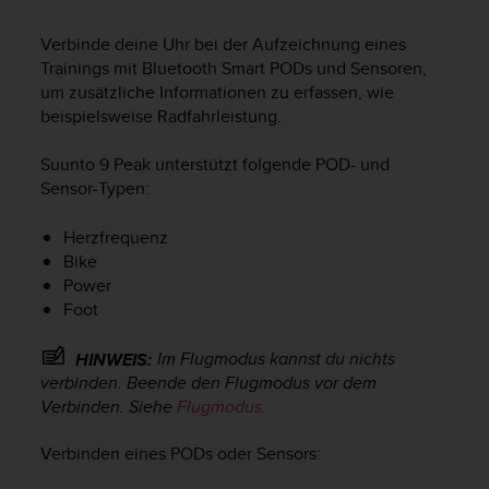
i
t
Verbinde deine Uhr bei der Aufzeichnung eines
ä
Trainings mit Bluetooth Smart PODs und Sensoren,
t
s
um zusätzliche Informationen zu erfassen, wie
s
beispielsweise Radfahrleistung.
t
u
Suunto 9 Peak
unterstützt folgende POD- und
f
Sensor-Typen:
e
A
Herzfrequenz
A
Bike
d
Power
i
e
Foot
s
e
Im Flugmodus kannst du nichts
HINWEIS:
r
verbinden. Beende den Flugmodus vor dem
W
Verbinden. Siehe
Flugmodus
.
e
b
Verbinden eines PODs oder Sensors:
s
i