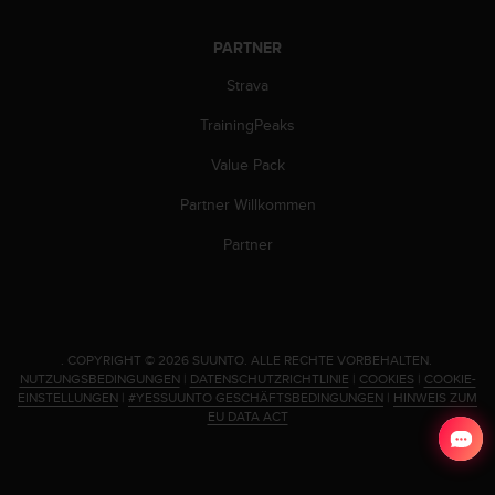
(
g
PARTNER
e
b
Strava
ü
TrainingPeaks
h
r
Value Pack
e
n
Partner Willkommen
f
r
Partner
e
i
)
.
.
COPYRIGHT © 2026 SUUNTO.
ALLE RECHTE VORBEHALTEN.
NUTZUNGSBEDINGUNGEN
|
DATENSCHUTZRICHTLINIE
|
COOKIES
|
COOKIE-
EINSTELLUNGEN
|
#YESSUUNTO GESCHÄFTSBEDINGUNGEN
|
HINWEIS ZUM
EU DATA ACT