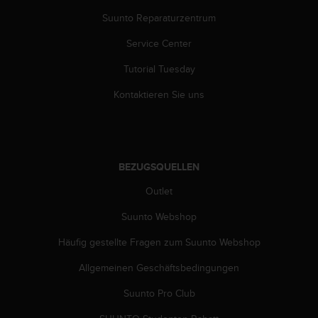
b
Suunto Reparaturzentrum
i
t
Service Center
t
e
Tutorial Tuesday
d
e
Kontaktieren Sie uns
n
K
u
n
d
BEZUGSQUELLEN
e
Outlet
n
d
Suunto Webshop
i
e
Häufig gestellte Fragen zum Suunto Webshop
n
s
Allgemeinen Geschäftsbedingungen
t
i
Suunto Pro Club
n