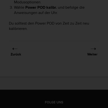
n
Modusoptionen.
f
Wähle
Power POD kalibr.
und befolge die
o
Anweisungen auf der Uhr.
r
m
Du solltest den Power POD von Zeit zu Zeit neu
a
kalibrieren.
t
i
o
n
e
n
Zurück
Weiter
a
u
f
d
i
e
s
e
r
FOLGE UNS
W
e