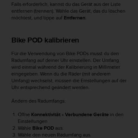
w
Falls erforderlich, kannst du das Gerät aus der Liste
e
entfernen (trennen). Wähle das Gerät, das du löschen
i
möchtest, und tippe auf
Entfernen
.
t
e
r
Bike POD kalibrieren
e
r
Z
Für die Verwendung von Bike PODs musst du den
u
Radumfang auf deiner Uhr einstellen. Der Umfang
g
wird einmal während der Kalibrierung in Millimeter
ä
eingegeben. Wenn du die Räder (mit anderem
n
Umfang) wechselst, müssen die Einstellungen auf der
g
Uhr entsprechend geändert werden.
l
i
Ändern des Radumfangs:
c
h
k
Öffne
Konnektivität
»
Verbundene Geräte
in den
e
Einstellungen .
i
Wähle
Bike POD
aus.
t
Wähle den neuen Radumfang aus.