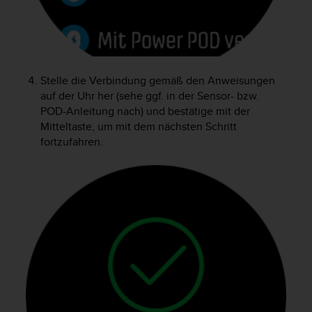
s
s
i
b
i
l
Stelle die Verbindung gemäß den Anweisungen
i
auf der Uhr her (sehe ggf. in der Sensor- bzw.
t
POD-Anleitung nach) und bestätige mit der
y
Mitteltaste, um mit dem nächsten Schritt
G
fortzufahren.
u
i
d
e
l
i
n
e
s
(
W
C
A