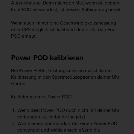
Aufzeichnung. Beim nächsten Mal, wenn du deinen
b
Foot POD verwendest, ist dessen Kalbirierung bereit.
l
e
m
Wann auch immer eine Geschwindigkeitsmessung
e
über GPS möglich ist, kalibriert deine Uhr den Foot
m
POD erneut.
i
t
d
Power POD kalibrieren
e
m
Z
Bei Power PODs (Leistungsmesser) musst du die
u
Kalibrierung in den Sportmodusoptionen deiner Uhr
g
starten.
r
i
Kalibrieren eines Power POD:
f
f
Wenn dein Power POD noch nicht mit deiner Uhr
a
verbunden ist, verbinde ihn jetzt.
u
Wähle einen Sportmodus, der einen Power POD
f
verwendet und wähle anschließend die
I