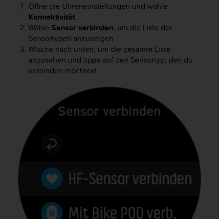
Öffne die Uhreneinstellungen und wähle
t
Konnektivität
.
e
m
Wähle
Sensor verbinden
, um die Liste der
i
Sensortypen anzuzeigen.
t
Wische nach unten, um die gesamte Liste
d
anzusehen und tippe auf den Sensortyp, den du
e
verbinden möchtest.
n
W
e
b
C
o
n
t
e
n
t
A
c
c
e