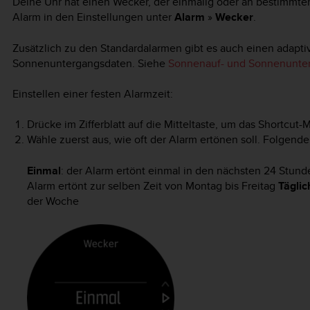
Deine Uhr hat einen Wecker, der einmalig oder an bestimmte
Alarm in den Einstellungen unter
Alarm
»
Wecker
.
Zusätzlich zu den Standardalarmen gibt es auch einen adapti
Sonnenuntergangsdaten. Siehe
Sonnenauf- und Sonnenunte
Einstellen einer festen Alarmzeit:
Drücke im Zifferblatt auf die Mitteltaste, um das Shortcut
Wähle zuerst aus, wie oft der Alarm ertönen soll. Folgend
Einmal
: der Alarm ertönt einmal in den nächsten 24 Stunde
Alarm ertönt zur selben Zeit von Montag bis Freitag
Täglic
der Woche