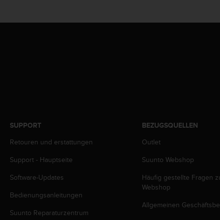
w
e
i
t
e
r
e
r
Z
u
g
ä
n
SUPPORT
BEZUGSQUELLEN
g
l
Retouren und erstattungen
Outlet
i
Support - Hauptseite
Suunto Webshop
c
h
Software-Updates
Häufig gestellte Fragen 
k
Webshop
e
Bedienungsanleitungen
i
Allgemeinen Geschäftsb
t
Suunto Reparaturzentrum