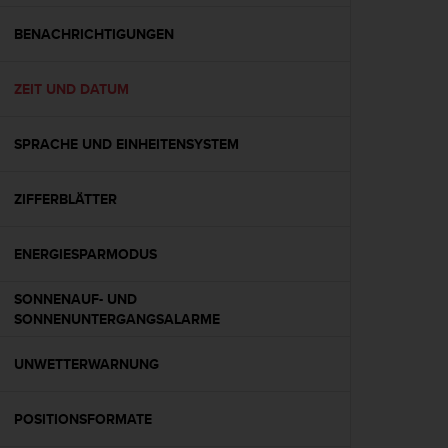
t
e
BENACHRICHTIGUNGEN
m
i
ZEIT UND DATUM
t
d
e
SPRACHE UND EINHEITENSYSTEM
n
W
e
ZIFFERBLÄTTER
b
C
o
ENERGIESPARMODUS
n
t
SONNENAUF- UND
e
SONNENUNTERGANGSALARME
n
t
UNWETTERWARNUNG
A
c
c
POSITIONSFORMATE
e