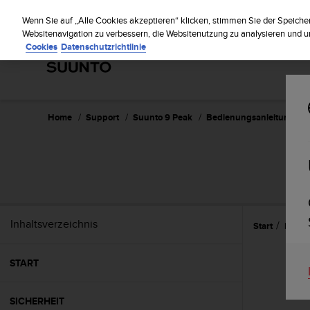
S
Regi
u
Wenn Sie auf „Alle Cookies akzeptieren“ klicken, stimmen Sie der Speiche
u
Websitenavigation zu verbessern, die Websitenutzung zu analysieren und
Cookies
Datenschutzrichtlinie
n
t
o
s
t
r
Home
Support
Suunto 9 Peak
Bedienungsanleitung
e
b
t
d
i
e
K
Inhaltsverzeichnis
Start
Einst
o
n
f
START
o
r
m
SICHERHEIT