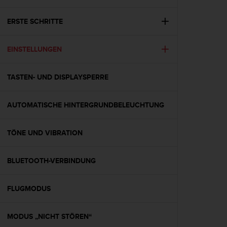
i
t
ä
ERSTE SCHRITTE
t
s
EINSTELLUNGEN
s
t
u
TASTEN- UND DISPLAYSPERRE
f
e
A
AUTOMATISCHE HINTERGRUNDBELEUCHTUNG
A
d
i
TÖNE UND VIBRATION
e
s
BLUETOOTH-VERBINDUNG
e
r
W
FLUGMODUS
e
b
s
MODUS „NICHT STÖREN“
i