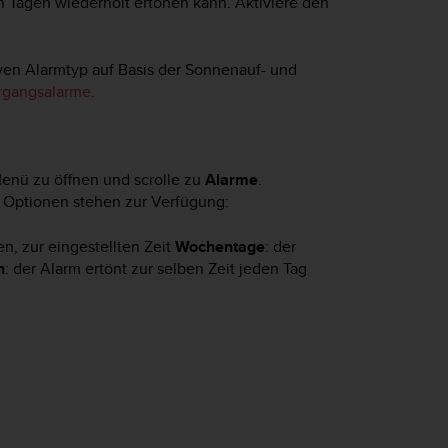
n Tagen wiederholt ertönen kann. Aktiviere den
ven Alarmtyp auf Basis der Sonnenauf- und
rgangsalarme
.
-Menü zu öffnen und scrolle zu
Alarme
.
e Optionen stehen zur Verfügung:
n, zur eingestellten Zeit
Wochentage
: der
h
: der Alarm ertönt zur selben Zeit jeden Tag