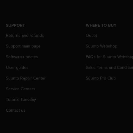
r
m
a
n
c
SUPPORT
WHERE TO BUY
e
Returns and refunds
Outlet
w
i
Support main page
Suunto Webshop
t
h
Software updates
FAQs for Suunto Websho
t
h
User guides
Sales Terms and Conditio
e
Suunto Repair Center
Suunto Pro Club
W
e
Service Centers
b
C
Tutorial Tuesday
o
n
Contact us
t
e
n
t