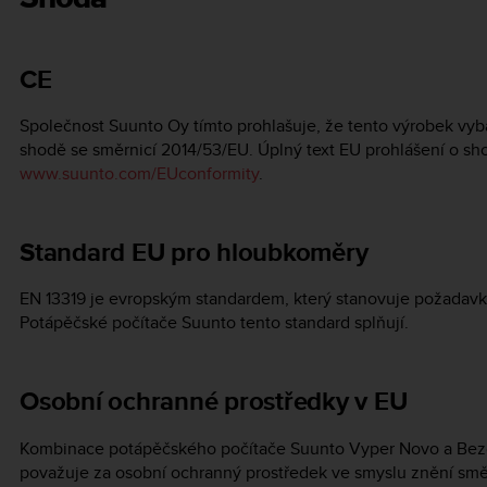
CE
Společnost Suunto Oy tímto prohlašuje, že tento výrobek vy
shodě se směrnicí 2014/53/EU. Úplný text EU prohlášení o shod
www.suunto.com/EUconformity
.
Standard EU pro hloubkoměry
EN 13319 je evropským standardem, který stanovuje požadav
Potápěčské počítače Suunto tento standard splňují.
Osobní ochranné prostředky v EU
Kombinace potápěčského počítače
Suunto Vyper Novo
a Bezd
považuje za osobní ochranný prostředek ve smyslu znění s