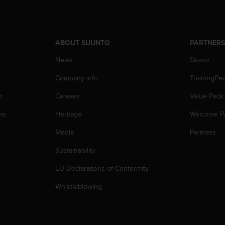
ABOUT SUUNTO
PARTNER
News
Strava
Company info
TrainingPe
p
Careers
Value Pack
ns
Heritage
Welcome P
Media
Partners
Sustainability
EU Declarations of Conformity
Whistleblowing