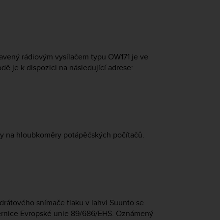
bavený rádiovým vysílačem typu OW171 je ve
ě je k dispozici na následující adrese:
ky na hloubkoměry potápěčských počítačů.
rátového snímače tlaku v lahvi Suunto se
měrnice Evropské unie 89/686/EHS. Oznámený