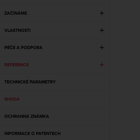
i
e
v
ZAČÍNÁME
i
n
VLASTNOSTI
g
L
e
PÉČE A PODPORA
v
e
l
REFERENCE
A
A
c
TECHNICKÉ PARAMETRY
o
n
SHODA
f
o
r
OCHRANNÁ ZNÁMKA
m
a
n
INFORMACE O PATENTECH
c