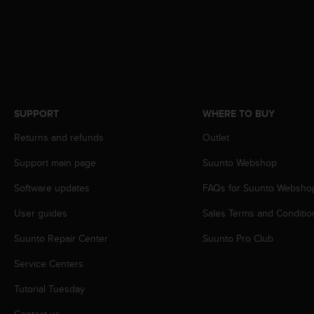
s
s
i
b
i
l
i
t
SUPPORT
WHERE TO BUY
y
s
Returns and refunds
Outlet
t
Support main page
Suunto Webshop
a
n
Software updates
FAQs for Suunto Websho
d
a
User guides
Sales Terms and Conditio
r
d
Suunto Repair Center
Suunto Pro Club
s
.
Service Centers
P
Tutorial Tuesday
l
e
Contact us