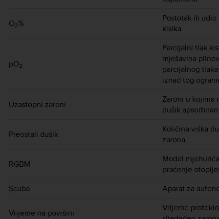
Postotak ili udio
O
%
2
kisika.
Parcijalni tlak 
mješavina plinov
pO
2
parcijalnog tlaka
iznad tog ograni
Zaroni u kojima 
Uzastopni zaroni
dušik apsorbiran
Količina viška du
Preostali dušik
zarona.
Model mjehurića
RGBM
praćenje otoplje
Scuba
Aparat za auton
Vrijeme proteklo
Vrijeme na površini
sljedećeg zarona