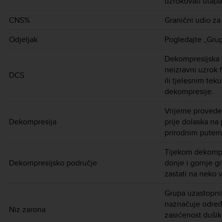
uzrokovati utapa
CNS%
Granični udio za 
Odjeljak
Pogledajte „Grup
Dekompresijska bol
neizravni uzrok f
DCS
ili tjelesnim te
dekompresije.
Vrijeme provede
Dekompresija
prije dolaska na
prirodnim putem 
Tijekom dekompr
Dekompresijsko područje
donje i gornje g
zastati na neko 
Grupa uzastopni
naznačuje određ
Niz zarona
zasićenost dušik