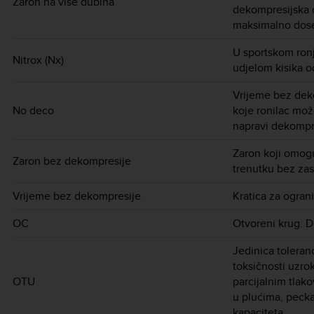
Zaron na više dubina
dekompresijska o
maksimalno dos
U sportskom ron
Nitrox (Nx)
udjelom kisika o
Vrijeme bez dek
No deco
koje ronilac mož
napravi dekompre
Zaron koji omogu
Zaron bez dekompresije
trenutku bez zas
Vrijeme bez dekompresije
Kratica za ogra
OC
Otvoreni krug. Di
Jedinica toleranc
toksičnosti uzro
OTU
parcijalnim tlak
u plućima, pecka
kapaciteta.