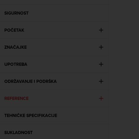
i
e
v
SIGURNOST
i
n
POČETAK
g
L
e
ZNAČAJKE
v
e
l
UPOTREBA
A
A
c
ODRŽAVANJE I PODRŠKA
o
n
REFERENCE
f
o
r
TEHNIČKE SPECIFIKACIJE
m
a
n
SUKLADNOST
c