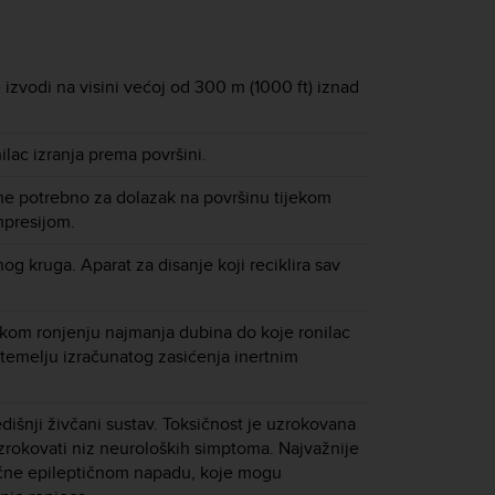
 izvodi na visini većoj od 300 m (1000 ft) iznad
ilac izranja prema površini.
me potrebno za dolazak na površinu tijekom
mpresijom.
og kruga. Aparat za disanje koji reciklira sav
kom ronjenju najmanja dubina do koje ronilac
 temelju izračunatog zasićenja inertnim
edišnji živčani sustav. Toksičnost je uzrokovana
rokovati niz neuroloških simptoma. Najvažnije
lične epileptičnom napadu, koje mogu