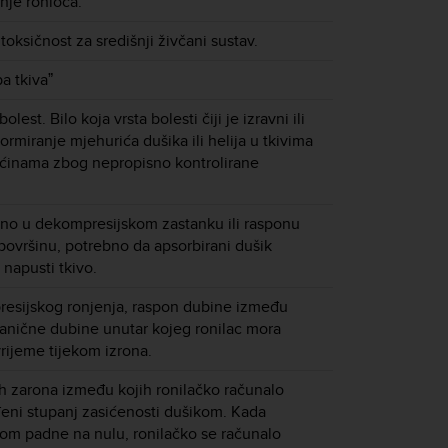
nje ronioca.
toksičnost za središnji živčani sustav.
a tkivaˮ
est. Bilo koja vrsta bolesti čiji je izravni ili
ormiranje mjehurića dušika ili helija u tkivima
kućinama zbog nepropisno kontrolirane
no u dekompresijskom zastanku ili rasponu
 površinu, potrebno da apsorbirani dušik
napusti tkivo.
esijskog ronjenja, raspon dubine između
ranične dubine unutar kojeg ronilac mora
vrijeme tijekom izrona.
h zarona između kojih ronilačko računalo
eni stupanj zasićenosti dušikom. Kada
om padne na nulu, ronilačko se računalo