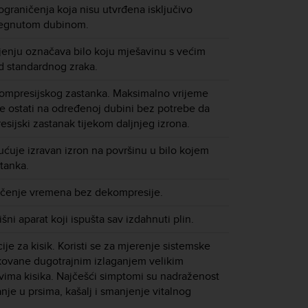
graničenja koja nisu utvrđena isključivo
egnutom dubinom.
jenju označava bilo koju mješavinu s većim
d standardnog zraka.
ompresijskog zastanka. Maksimalno vrijeme
e ostati na određenoj dubini bez potrebe da
sijski zastanak tijekom daljnjeg izrona.
ćuje izravan izron na površinu u bilo kojem
tanka.
ničenje vremena bez dekompresije.
šni aparat koji ispušta sav izdahnuti plin.
ije za kisik. Koristi se za mjerenje sistemske
kovane dugotrajnim izlaganjem velikim
ovima kisika. Najčešći simptomi su nadraženost
nje u prsima, kašalj i smanjenje vitalnog