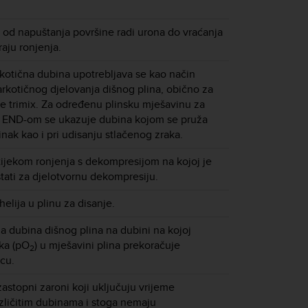
 od napuštanja površine radi urona do vraćanja
raju ronjenja.
kotična dubina upotrebljava se kao način
arkotičnog djelovanja dišnog plina, obično za
e trimix. Za određenu plinsku mješavinu za
u, END-om se ukazuje dubina kojom se pruža
činak kao i pri udisanju stlačenog zraka.
ijekom ronjenja s dekompresijom na kojoj je
ati za djelotvornu dekompresiju.
helija u plinu za disanje.
 dubina dišnog plina na dubini na kojoj
ika (pO
) u mješavini plina prekoračuje
2
cu.
zastopni zaroni koji uključuju vrijeme
zličitim dubinama i stoga nemaju