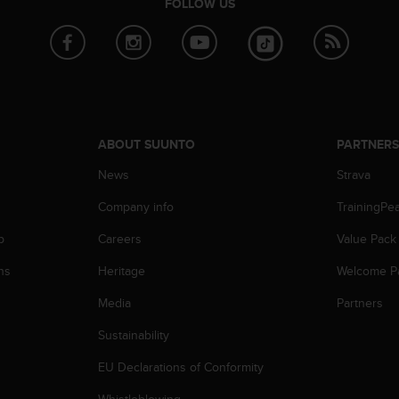
FOLLOW US
ABOUT SUUNTO
PARTNER
News
Strava
Company info
TrainingPe
p
Careers
Value Pack
ns
Heritage
Welcome P
Media
Partners
Sustainability
EU Declarations of Conformity
Whistleblowing