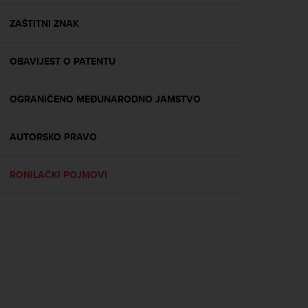
e
f
ZAŠTITNI ZNAK
o
r
OBAVIJEST O PATENTU
t
h
i
OGRANIČENO MEĐUNARODNO JAMSTVO
s
w
e
AUTORSKO PRAVO
b
s
i
RONILAČKI POJMOVI
t
e
i
n
c
o
n
f
o