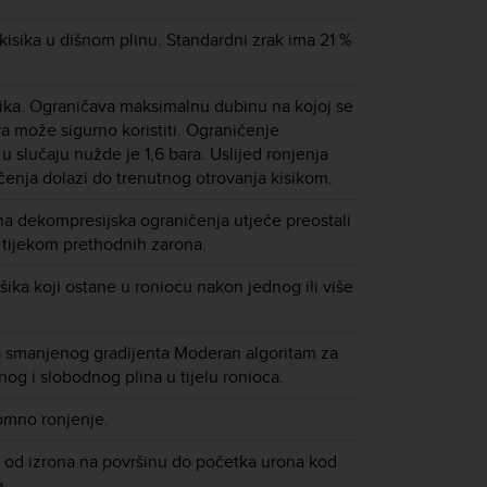
 kisika u dišnom plinu. Standardni zrak ima 21 %
kisika. Ograničava maksimalnu dubinu na kojoj se
a može sigurno koristiti. Ograničenje
 u slučaju nužde je 1,6 bara. Uslijed ronjenja
čenja dolazi do trenutnog otrovanja kisikom.
na dekompresijska ograničenja utječe preostali
 tijekom prethodnih zarona.
šika koji ostane u roniocu nakon jednog ili više
 smanjenog gradijenta Moderan algoritam za
nog i slobodnog plina u tijelu ronioca.
omno ronjenje.
 od izrona na površinu do početka urona kod
.