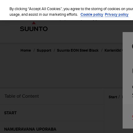
S
u
By clicking “Accept All Cookies”, you agree to the storing of cookies on you
u
usage, and assist in our marketing efforts.
Cookie policy
Privacy policy
n
t
o
i
s
c
Home
Support
Suunto EON Steel Black
Korisnički vodič 
o
m
m
i
t
t
e
Table of Content
Start
Refer
d
t
o
START
a
c
h
NAMJERAVANA UPORABA