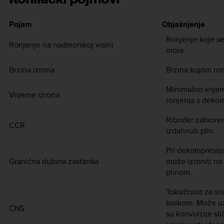
Pojam
Objašnjenje
Ronjenje koje se
Ronjenje na nadmorskoj visini
mora.
Brzina izrona
Brzina kojom ron
Minimalno vrije
Vrijeme izrona
ronjenja s deko
Ribrider zatvoren
CCR
izdahnuti plin.
Pri dekompresijs
Granična dubina zastanka
može izroniti na
plinom.
Toksičnost za sr
kisikom. Može uz
CNS
su konvulzije s