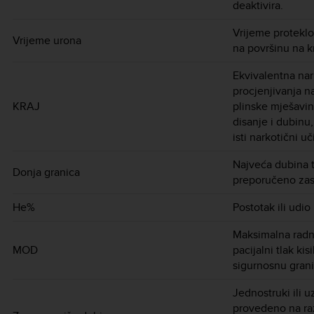
deaktivira.
Vrijeme proteklo
Vrijeme urona
na površinu na k
Ekvivalentna nar
procjenjivanja n
KRAJ
plinske mješavin
disanje i dubin
isti narkotični u
Najveća dubina t
Donja granica
preporučeno zast
He%
Postotak ili udio 
Maksimalna radna
MOD
pacijalni tlak kis
sigurnosnu grani
Jednostruki ili u
provedeno na ra