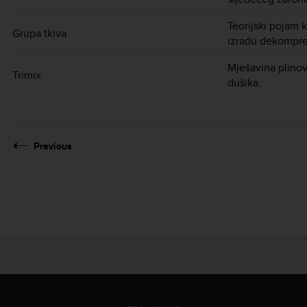
Teorijski pojam k
Grupa tkiva
izradu dekompresi
Mješavina plinova
Trimix
dušika.
Previous