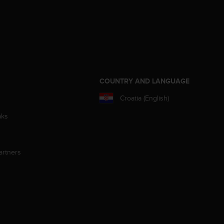
S
COUNTRY AND LANGUAGE
Croatia (English)
aks
artners