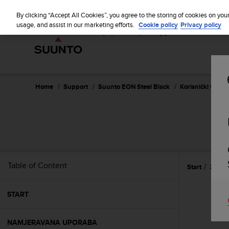
S
u
By clicking “Accept All Cookies”, you agree to the storing of cookies on you
u
usage, and assist in our marketing efforts.
Cookie policy
Privacy policy
n
t
o
i
s
c
Home
Support
Suunto EON Steel Black
Korisnički vodič 
o
m
m
i
t
t
e
Table of Content
Start
Znača
d
t
o
START
a
c
h
NAMJERAVANA UPORABA