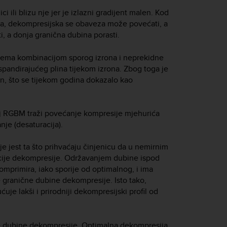
 ili blizu nje jer je izlazni gradijent malen. Kod
ena, dekompresijska se obaveza može povećati, a
, a donja granična dubina porasti.
lema kombinacijom sporog izrona i neprekidne
spandirajućeg plina tijekom izrona. Zbog toga je
, što se tijekom godina dokazalo kao
oj RGBM traži povećanje kompresije mjehurića
je (desaturacija).
 jest ta što prihvaćaju činjenicu da u nemirnim
acije dekompresije. Održavanjem dubine ispod
komprimira, iako sporije od optimalnog, i ima
 granične dubine dekompresije. Isto tako,
je lakši i prirodniji dekompresijski profil od
e dubine dekompresije. Optimalna dekompresija