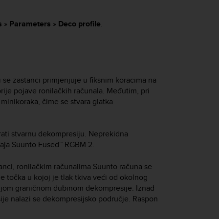
s
»
Parameters
»
Deco profile
.
i se zastanci primjenjuje u fiksnim koracima na
rije pojave ronilačkih računala. Međutim, pri
 minikoraka, čime se stvara glatka
ati stvarnu dekompresiju. Neprekidna
eđaja Suunto Fused™ RGBM 2.
anci, ronilačkim računalima Suunto računa se
 je točka u kojoj je tlak tkiva veći od okolnog
 donjom graničnom dubinom dekompresije. Iznad
ije nalazi se dekompresijsko područje. Raspon