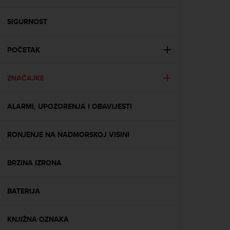
i
e
v
SIGURNOST
i
n
POČETAK
g
L
e
ZNAČAJKE
v
e
l
ALARMI, UPOZORENJA I OBAVIJESTI
A
A
c
RONJENJE NA NADMORSKOJ VISINI
o
n
BRZINA IZRONA
f
o
r
BATERIJA
m
a
n
KNJIŽNA OZNAKA
c