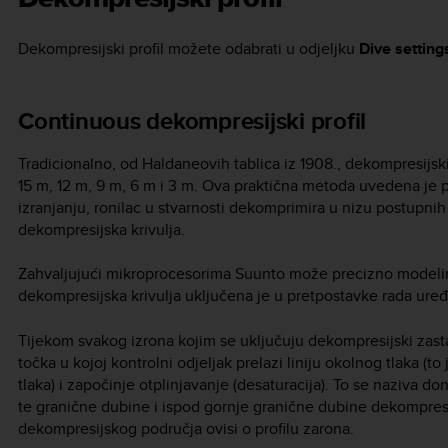
Dekompresijski profil možete odabrati u odjeljku
Dive setting
Continuous dekompresijski profil
Tradicionalno, od Haldaneovih tablica iz 1908., dekompresijsk
15 m, 12 m, 9 m, 6 m i 3 m. Ova praktična metoda uvedena je p
izranjanju, ronilac u stvarnosti dekomprimira u nizu postupnih
dekompresijska krivulja.
Zahvaljujući mikroprocesorima Suunto može precizno modelir
dekompresijska krivulja uključena je u pretpostavke rada ur
Tijekom svakog izrona kojim se uključuju dekompresijski zast
točka u kojoj kontrolni odjeljak prelazi liniju okolnog tlaka (to
tlaka) i započinje otplinjavanje (desaturacija). To se naziva
te granične dubine i ispod gornje granične dubine dekompres
dekompresijskog područja ovisi o profilu zarona.