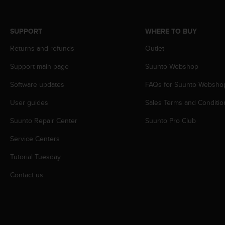
s
s
i
SUPPORT
WHERE TO BUY
b
i
Returns and refunds
Outlet
l
Support main page
Suunto Webshop
i
t
Software updates
FAQs for Suunto Websho
y
s
User guides
Sales Terms and Conditio
t
a
Suunto Repair Center
Suunto Pro Club
n
d
Service Centers
a
Tutorial Tuesday
r
d
Contact us
s
.
P
l
e