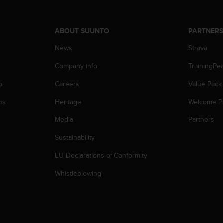
ABOUT SUUNTO
PARTNER
News
Strava
Company info
TrainingPe
p
Careers
Value Pack
ns
Heritage
Welcome P
Media
Partners
Sustainability
EU Declarations of Conformity
Whistleblowing