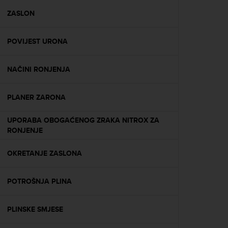
r
m
ZASLON
a
n
POVIJEST URONA
c
e
w
NAČINI RONJENJA
i
t
h
PLANER ZARONA
t
h
UPORABA OBOGAĆENOG ZRAKA NITROX ZA
e
RONJENJE
W
e
OKRETANJE ZASLONA
b
C
o
POTROŠNJA PLINA
n
t
e
PLINSKE SMJESE
n
t