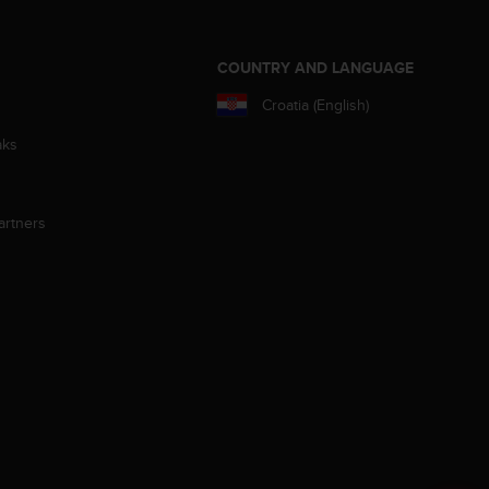
S
COUNTRY AND LANGUAGE
Croatia (English)
aks
artners