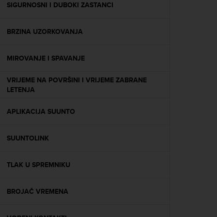
s
SIGURNOSNI I DUBOKI ZASTANCI
(
W
BRZINA UZORKOVANJA
C
A
G
MIROVANJE I SPAVANJE
)
2
VRIJEME NA POVRŠINI I VRIJEME ZABRANE
.
LETENJA
0
a
n
APLIKACIJA SUUNTO
d
a
SUUNTOLINK
c
h
i
TLAK U SPREMNIKU
e
v
i
BROJAČ VREMENA
n
g