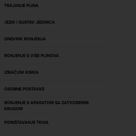
A
TRAJANJE PLINA
c
c
JEZIK I SUSTAV JEDINICA
e
s
s
DNEVNIK RONJENJA
i
b
i
RONJENJE S VIŠE PLINOVA
l
i
t
IZRAČUNI KISIKA
y
G
OSOBNE POSTAVKE
u
i
d
RONJENJE S APARATOM SA ZATVORENIM
e
KRUGOM
l
i
PONIŠTAVANJE TKIVA
n
e