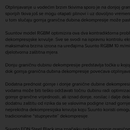
Otplinjavanje u vodećim brzim tkivima sporo je na donjoj granici
sporijih tkiva još se mogu otapati plinovi i uz dovoljno vrem
u tom slučaju gornja granična dubina dekompresije može pasti
Suuntov model RGBM optimizira ova dva kontradiktorna prob
dekompresijske krivulje. Sve se svodi na ispravnu kontrolu ek
maksimalna brzina izrona na uređajima Suunto RGBM 10 m/min
djelotvorna zaštitna mjera.
Donju graničnu dubinu dekompresije predstavlja točka u koj
dok gornja granična dubina dekompresije povećava otplinjavan
Dodatna prednost gornje i donje granične dubine dekompresije
vodama može biti teško održavati točnu dubinu radi optimiz
gornje granične vrijednosti, ali iznad donje, ronilac i dalje de
dodatnu zaštitu od rizika da se valovima podigne iznad gornje
neprekidna dekompresijska krivulja koju Suunto koristi omoguću
tradicionalne “stupnjevite” dekompresije.
Suunto EON Steel Black
ima značajku prikaza gornje graničn