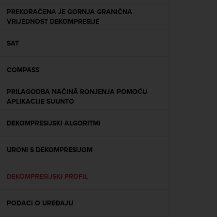
e
PREKORAČENA JE GORNJA GRANIČNA
f
VRIJEDNOST DEKOMPRESIJE
o
r
SAT
t
h
i
COMPASS
s
w
PRILAGODBA NAČINĀ RONJENJA POMOĆU
e
APLIKACIJE SUUNTO
b
s
i
DEKOMPRESIJSKI ALGORITMI
t
e
URONI S DEKOMPRESIJOM
i
n
c
DEKOMPRESIJSKI PROFIL
o
n
f
PODACI O UREĐAJU
o