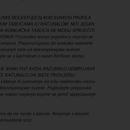
IJSKE BOLESTI (DCS) KOD SVAKOG PROFILA
KIM TABLICAMA ILI RAČUNALOM. NITI JEDAN
NA RONILAČKA TABLICA NE MOGU SPRIJEČITI
A! Fiziološko stanje pojedinca mijenja se
 promjene. Preporučujemo da svakako ostanete
smanjili rizik od dekompresijske bolesti.
jte se s liječnikom o svom fizičkom stanju.
NJE SVAKI PUT KADA RAČUNALO ODBROJAVA
E RAČUNALO DA BISTE PROVJERILI
nje ili putovanje na višu nadmorsku visinu
dekompresijske bolesti. Pogledajte preporuke
nje nakon ronjenja kojime se jamči sprječavanje
emo da ne ronite s bocom. Ronjenje s bocom
stimulatore srca.