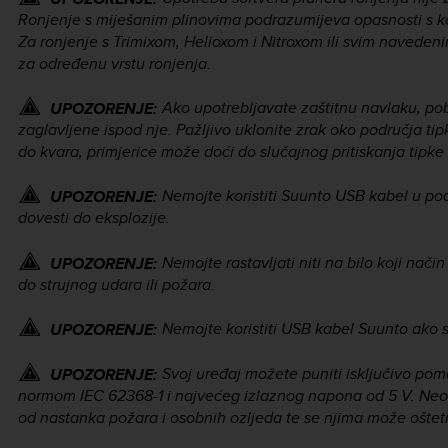
Ronjenje s miješanim plinovima podrazumijeva opasnosti s ko
Za ronjenje s Trimixom, Helioxom i Nitroxom ili svim navedeni
za određenu vrstu ronjenja.
Ako upotrebljavate zaštitnu navlaku, pobr
UPOZORENJE:
zaglavljene ispod nje. Pažljivo uklonite zrak oko područja tip
do kvara, primjerice može doći do slučajnog pritiskanja tipke
Nemojte koristiti Suunto USB kabel u po
UPOZORENJE:
dovesti do eksplozije.
Nemojte rastavljati niti na bilo koji nač
UPOZORENJE:
do strujnog udara ili požara.
Nemojte koristiti USB kabel Suunto ako su
UPOZORENJE:
Svoj uređaj možete puniti isključivo pom
UPOZORENJE:
normom IEC 62368-1 i najvećeg izlaznog napona od 5 V. Neod
od nastanka požara i osobnih ozljeda te se njima može ošteti