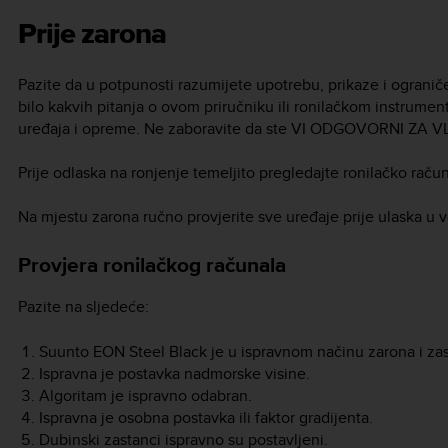
Prije zarona
Pazite da u potpunosti razumijete upotrebu, prikaze i ogranič
bilo kakvih pitanja o ovom priručniku ili ronilačkom instrument
uređaja i opreme. Ne zaboravite da ste VI ODGOVORNI ZA
Prije odlaska na ronjenje temeljito pregledajte ronilačko računa
Na mjestu zarona ručno provjerite sve uređaje prije ulaska u 
Provjera ronilačkog računala
Pazite na sljedeće:
Suunto EON Steel Black
je u ispravnom načinu zarona i za
Ispravna je postavka nadmorske visine.
Algoritam je ispravno odabran.
Ispravna je osobna postavka ili faktor gradijenta.
Dubinski zastanci ispravno su postavljeni.