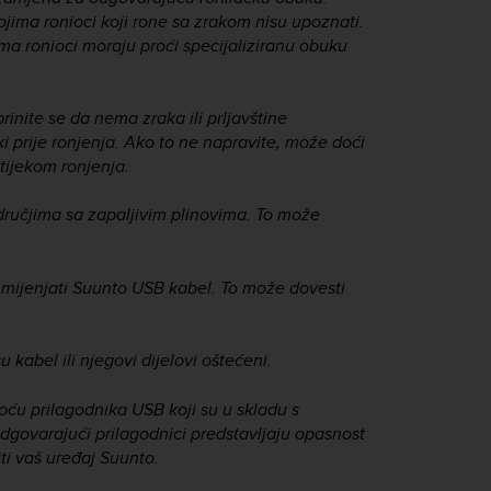
jima ronioci koji rone sa zrakom nisu upoznati.
ma ronioci moraju proći specijaliziranu obuku
inite se da nema zraka ili prljavštine
ki prije ronjenja. Ako to ne napravite, može doći
 tijekom ronjenja.
dručjima sa zapaljivim plinovima. To može
in mijenjati Suunto USB kabel. To može dovesti
 kabel ili njegovi dijelovi oštećeni.
oću prilagodnika USB koji su u skladu s
govarajući prilagodnici predstavljaju opasnost
ti vaš uređaj Suunto.