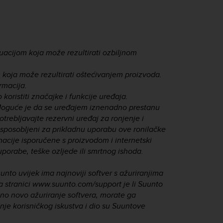
tuacijom koja može rezultirati ozbiljnom
m koja može rezultirati oštećivanjem proizvoda.
rmacija.
oristiti značajke i funkcije uređaja.
Moguće je da se uređajem iznenadno prestanu
trebljavajte rezervni uređaj za ronjenje i
 osposobljeni za prikladnu uporabu ove ronilačke
cije isporučene s proizvodom i internetski
uporabe, teške ozljede ili smrtnog ishoda.
unto uvijek ima najnoviji softver s ažuriranjima
na stranici www.suunto.com/support je li Suunto
pno novo ažuriranje softvera, morate ga
anje korisničkog iskustva i dio su Suuntove