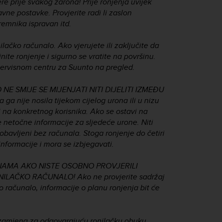
e prije svakog zarona! Prije ronjenja uvijek
ravne postavke. Provjerite radi li zaslon
premnika ispravan itd.
lačko računalo. Ako vjerujete ili zaključite da
ite ronjenje i sigurno se vratite na površinu.
 servisnom centru za Suunto na pregled.
 SMIJE SE MIJENJATI NITI DIJELITI IZMEĐU
a nije nosila tijekom cijelog urona ili u nizu
i na konkretnog korisnika. Ako se ostavi na
e netočne informacije za sljedeće urone. Niti
obavljeni bez računala. Stoga ronjenje do četiri
nformacije i mora se izbjegavati.
INAMA AKO NISTE OSOBNO PROVJERILI
LAČKO RAČUNALO! Ako ne provjerite sadržaj
o računalo, informacije o planu ronjenja bit će
 zamjena za odgovarajuću ronilačku obuku.