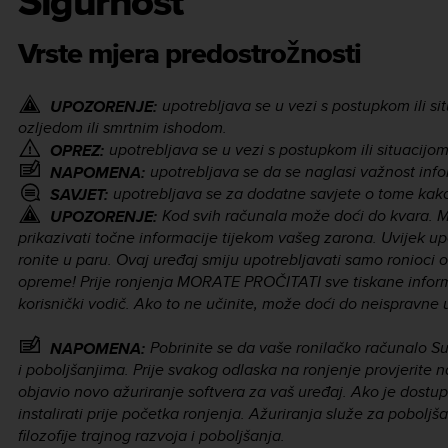
Sigurnost
Vrste mjera predostrožnosti
upotrebljava se u vezi s postupkom ili si
UPOZORENJE:
ozljedom ili smrtnim ishodom.
upotrebljava se u vezi s postupkom ili situacijo
OPREZ:
upotrebljava se da se naglasi važnost info
NAPOMENA:
upotrebljava se za dodatne savjete o tome kako k
SAVJET:
Kod svih računala može doći do kvara. 
UPOZORENJE:
prikazivati točne informacije tijekom vašeg zarona. Uvijek upo
ronite u paru. Ovaj uređaj smiju upotrebljavati samo ronioci
opreme! Prije ronjenja MORATE PROČITATI sve tiskane informa
korisnički vodič. Ako to ne učinite, može doći do neispravne 
Pobrinite se da vaše ronilačko računalo Su
NAPOMENA:
i poboljšanjima. Prije svakog odlaska na ronjenje provjerite 
objavio novo ažuriranje softvera za vaš uređaj. Ako je dostu
instalirati prije početka ronjenja. Ažuriranja služe za poboljš
filozofije trajnog razvoja i poboljšanja.