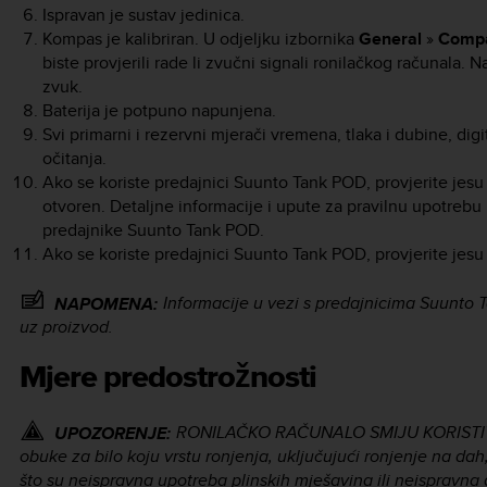
Ispravan je sustav jedinica.
Kompas je kalibriran. U odjeljku izbornika
General
»
Comp
biste provjerili rade li zvučni signali ronilačkog računala. N
zvuk.
Baterija je potpuno napunjena.
Svi primarni i rezervni mjerači vremena, tlaka i dubine, digi
očitanja.
Ako se koriste predajnici Suunto Tank POD, provjerite jesu li
otvoren. Detaljne informacije i upute za pravilnu upotrebu 
predajnike Suunto Tank POD.
Ako se koriste predajnici Suunto Tank POD, provjerite jesu li 
Informacije u vezi s predajnicima Suunto 
NAPOMENA:
uz proizvod.
Mjere predostrožnosti
RONILAČKO RAČUNALO SMIJU KORISTIT
UPOZORENJE:
obuke za bilo koju vrstu ronjenja, uključujući ronjenje na d
što su neispravna upotreba plinskih mješavina ili neispravna