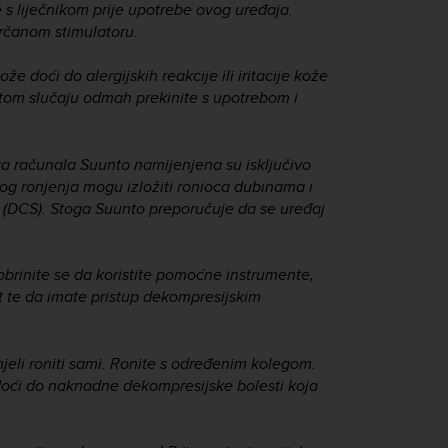
e s liječnikom prije upotrebe ovog uređaja.
rčanom stimulatoru.
 doći do alergijskih reakcije ili iritacije kože
U tom slučaju odmah prekinite s upotrebom i
ka računala Suunto namijenjena su isključivo
lnog ronjenja mogu izložiti ronioca dubinama i
i (DCS). Stoga Suunto preporučuje da se uređaj
nite se da koristite pomoćne instrumente,
t te da imate pristup dekompresijskim
mjeli roniti sami. Ronite s određenim kolegom.
doći do naknadne dekompresijske bolesti koja