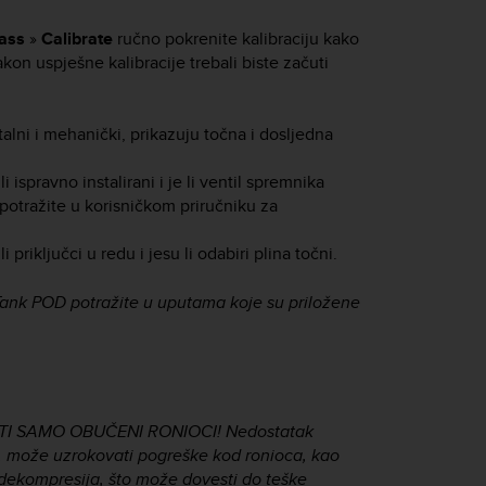
ass
»
Calibrate
ručno pokrenite kalibraciju kako
akon uspješne kalibracije trebali biste začuti
talni i mehanički, prikazuju točna i dosljedna
 ispravno instalirani i je li ventil spremnika
potražite u korisničkom priručniku za
priključci u redu i jesu li odabiri plina točni.
Tank POD potražite u uputama koje su priložene
I SAMO OBUČENI RONIOCI! Nedostatak
ah, može uzrokovati pogreške kod ronioca, kao
 dekompresija, što može dovesti do teške