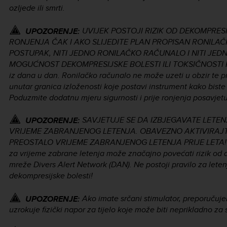
ozljede ili smrti.
UVIJEK POSTOJI RIZIK OD DEKOMPRES
UPOZORENJE:
RONJENJA ČAK I AKO SLIJEDITE PLAN PROPISAN RONILAČ
POSTUPAK, NITI JEDNO RONILAČKO RAČUNALO I NITI JED
MOGUĆNOST DEKOMPRESIJSKE BOLESTI ILI TOKSIČNOSTI KISIK
iz dana u dan. Ronilačko računalo ne može uzeti u obzir te
unutar granica izloženosti koje postavi instrument kako biste 
Poduzmite dodatnu mjeru sigurnosti i prije ronjenja posavjetu
SAVJETUJE SE DA IZBJEGAVATE LETE
UPOZORENJE:
VRIJEME ZABRANJENOG LETENJA. OBAVEZNO AKTIVIRAJT
PREOSTALO VRIJEME ZABRANJENOG LETENJA PRIJE LETA! Lete
za vrijeme zabrane letenja može značajno povećati rizik od 
mreže Divers Alert Network (DAN). Ne postoji pravilo za lete
dekompresijske bolesti!
Ako imate srčani stimulator, preporučuj
UPOZORENJE:
uzrokuje fizički napor za tijelo koje može biti neprikladno za 