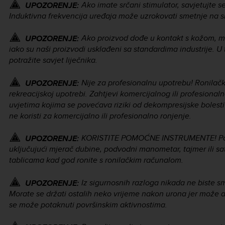
Ako imate srčani stimulator, savjetujte s
UPOZORENJE:
Induktivna frekvencija uređaja može uzrokovati smetnje na s
Ako proizvod dođe u kontakt s kožom, može
UPOZORENJE:
iako su naši proizvodi usklađeni sa standardima industrije. 
potražite savjet liječnika.
Nije za profesionalnu upotrebu! Ronilač
UPOZORENJE:
rekreacijskoj upotrebi. Zahtjevi komercijalnog ili profesiona
uvjetima kojima se povećava riziki od dekompresijske bolest
ne koristi za komercijalno ili profesionalno ronjenje.
KORISTITE POMOĆNE INSTRUMENTE! Pobri
UPOZORENJE:
uključujući mjerač dubine, podvodni manometar, tajmer ili sa
tablicama kad god ronite s ronilačkim računalom.
Iz sigurnosnih razloga nikada ne biste s
UPOZORENJE:
Morate se držati ostalih neko vrijeme nakon urona jer može 
se može potaknuti površinskim aktivnostima.