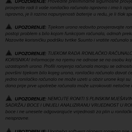
Provedite preliminarne sigurnosne provjer
UPOZORENJE:
provjerite radi li vaše ronilačko računalo ispravno i ima li isp
ispravno, je li razina napunjenosti baterije u redu, je li tlak s
Tijekom urona redovito provjeravajte roni
UPOZORENJE:
postoji problem s bilo kojom funkcijom računala, odmah prekin
Nazovite korisničku podršku tvrtke Suunto i vratite računalo
TIJEKOM RADA RONILAČKO RAČUNALO NE
UPOZORENJE:
KORISNIKA! Informacije na njemu ne odnose se na osobu koja g
uzastopnih urona. Profili ronjenja računala moraju se odnosit
površini tijekom bilo kojeg urona, ronilačko računalo davat ć
jedno ronilačko računalo ne može uzeti u obzir urone koji su 
dana prije prve upotrebe računala može uzrokovati netočne i
NEMOJTE RONITI S PLINSKIM MJEŠAV
UPOZORENJE:
SADRŽAJ BOCE I UNIJELI ANALIZIRANU VRIJEDNOST U RONI
boce i ne unesete odgovarajuće vrijednosti za plin u ronilačk
neispravne.
Upotreba softvera planera ronjenja nije
UPOZORENJE: