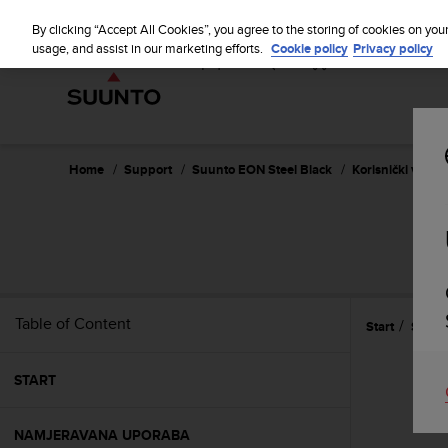
S
u
By clicking “Accept All Cookies”, you agree to the storing of cookies on you
u
usage, and assist in our marketing efforts.
Cookie policy
Privacy policy
n
t
o
i
s
c
Home
Support
Suunto EON Steel Black
Korisnički vodič 
o
m
m
i
t
t
e
Table of Content
Start
Sigur
d
t
o
START
a
c
h
NAMJERAVANA UPORABA