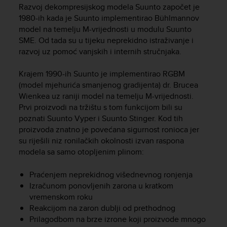
i
Razvoj dekompresijskog modela Suunto započet je
e
1980-ih kada je Suunto implementirao Bühlmannov
v
model na temelju M-vrijednosti u modulu Suunto
i
SME. Od tada su u tijeku neprekidno istraživanje i
n
razvoj uz pomoć vanjskih i internih stručnjaka.
g
L
e
Krajem 1990-ih Suunto je implementirao RGBM
v
(model mjehurića smanjenog gradijenta) dr. Brucea
e
Wienkea uz raniji model na temelju M-vrijednosti.
l
Prvi proizvodi na tržištu s tom funkcijom bili su
A
poznati Suunto Vyper i Suunto Stinger. Kod tih
A
proizvoda znatno je povećana sigurnost ronioca jer
c
su riješili niz ronilačkih okolnosti izvan raspona
o
modela sa samo otopljenim plinom:
n
f
o
Praćenjem neprekidnog višednevnog ronjenja
r
Izračunom ponovljenih zarona u kratkom
m
vremenskom roku
a
Reakcijom na zaron dublji od prethodnog
n
Prilagodbom na brze izrone koji proizvode mnogo
c