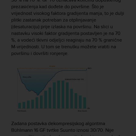
c
prezasićenja kad dođete do površine. Što je
e
vrijednost visokog faktora gradijenta manja, to je dulji
a
plitki zastanak potreban za otplinjavanje
t
(desaturaciju) prije izlaska na površinu. Na slici u
U
nastavku visoki faktor gradijenta postavljen je na 70
S
%, a vodeći tkivni odjeljci reagiraju na 70 % granične
A
M-vrijednosti. U tom se trenutku možete vratiti na
+
površinu i dovršiti ronjenje.
1
8
5
5
2
5
8
0
9
0
0
(
Zadana postavka dekompresijskog algoritma
t
Bühlmann 16 GF tvrtke Suunto iznosi 30/70. Nije
o