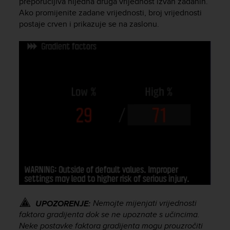
preporučljiva nijedna druga vrijednost izvan zadanih.
l
Ako promijenite zadane vrijednosti, broj vrijednosti
l
postaje crven i prikazuje se na zaslonu.
f
r
e
e
)
,
i
f
y
o
u
h
a
v
e
a
n
y
Nemojte mijenjati vrijednosti
UPOZORENJE:
i
faktora gradijenta dok se ne upoznate s učincima.
s
Neke postavke faktora gradijenta mogu prouzročiti