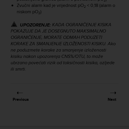
2
Zvučni alarm kad je vrijednost pO
< 0,18 (alarm o
2
niskom pO
)
2
KADA OGRANIČENJE KISIKA
UPOZORENJE:
POKAZUJE DA JE DOSEGNUTO MAKSIMALNO
OGRANIČENJE, MORATE ODMAH PODUZETI
KORAKE ZA SMANJENJE IZLOŽENOSTI KISIKU. Ako
ne poduzmete korake za smanjenje izloženosti
kisiku nakon upozorenja CNS%/OTU, to može
ubrzano povećati rizik od toksičnosti kisika, ozljede
ili smrti.
Previous
Next