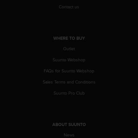
A
Contact us
c
c
e
s
s
WHERE TO BUY
i
b
Outlet
i
Suunto Webshop
l
i
FAQs for Suunto Webshop
t
y
Sales Terms and Conditions
G
u
Suunto Pro Club
i
d
e
l
i
ABOUT SUUNTO
n
e
News