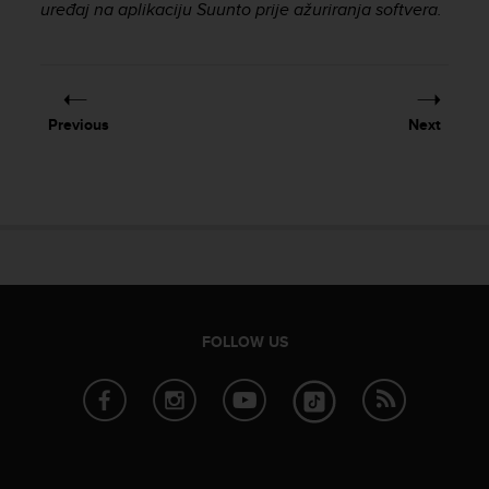
uređaj na aplikaciju Suunto prije ažuriranja softvera.
e
f
o
r
t
h
Previous
Next
i
s
w
e
b
s
i
t
e
FOLLOW US
i
n
c
o
n
f
o