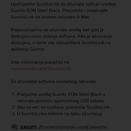
i
Upotrijebite SuuntoLink da ažurirate softver uređaja
e
Suunto EON Steel Black
. Preuzmite i instalirajte
v
SuuntoLink na osobno računalo ili Mac.
i
n
Preporučujemo da ažurirate uređaj kad god je
g
L
dostupno novo izdanje softvera. Ako je ažuriranje
e
dostupno, o tome vas obavještava SuuntoLink i u
v
aplikaciji Suunto.
e
l
Više informacija potražite na
A
www.suunto.com/SuuntoLink
.
A
c
Za ažuriranje softvera ronilačkog računala:
o
n
f
Priključite uređaj
Suunto EON Steel Black
u
o
računalo pomoću isporučenog USB kabela.
r
Ako se već ne izvršava, pokrenite SuuntoLink.
m
U SuuntoLinku kliknite na tipku ažuriranja.
a
n
Za sinkroniziranje uronā povežite
SAVJET:
c