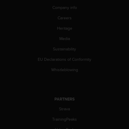
s
Company info
(
W
Careers
C
A
Heritage
G
)
Media
2
.
Sustainability
0
EU Declarations of Conformity
a
n
Whistleblowing
d
a
c
h
i
PARTNERS
e
v
Strava
i
n
TrainingPeaks
g