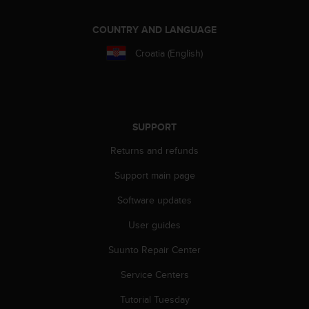
r
m
COUNTRY AND LANGUAGE
a
n
Croatia (English)
c
e
w
i
t
SUPPORT
h
t
Returns and refunds
h
e
Support main page
W
e
Software updates
b
C
User guides
o
Suunto Repair Center
n
t
Service Centers
e
n
Tutorial Tuesday
t