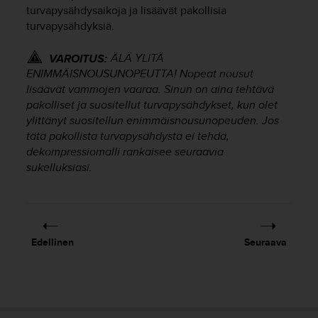
u
turvapysähdysaikoja ja lisäävät pakollisia
t
turvapysähdyksiä.
e
t
ÄLÄ YLITÄ
VAROITUS:
t
ENIMMÄISNOUSUNOPEUTTA! Nopeat nousut
a
lisäävät vammojen vaaraa. Sinun on aina tehtävä
v
u
pakolliset ja suositellut turvapysähdykset, kun olet
u
ylittänyt suositellun enimmäisnousunopeuden. Jos
s
tätä pakollista turvapysähdystä ei tehdä,
o
dekompressiomalli rankaisee seuraavia
h
sukelluksiasi.
j
e
i
d
e
Edellinen
Seuraava
n
(
W
C
A
G