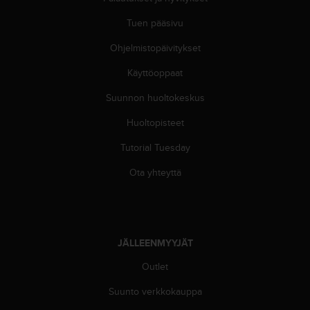
A
A
Tuen pääsivu
-
t
Ohjelmistopäivitykset
a
Käyttöoppaat
s
o
Suunnon huoltokeskus
n
v
Huoltopisteet
a
a
Tutorial Tuesday
t
i
Ota yhteyttä
m
u
k
s
e
JÄLLEENMYYJÄT
t
Outlet
s
e
Suunto verkkokauppa
k