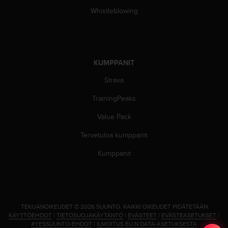
u
Whistleblowing
t
t
a
k
o
KUMPPANIT
s
k
Strava
e
v
TrainingPeaks
i
Value Pack
e
n
Tervetuloa kumppanit
s
t
Kumppanit
a
n
d
a
r
.
TEKIJÄNOIKEUDET © 2026 SUUNTO.
KAIKKI OIKEUDET PIDÄTETÄÄN.
d
KÄYTTÖEHDOT
|
TIETOSUOJAKÄYTÄNTÖ
|
EVÄSTEET
|
EVÄSTEASETUKSET
|
i
#YESSUUNTO-EHDOT
|
ILMOITUS EU:N DATA-ASETUKSESTA