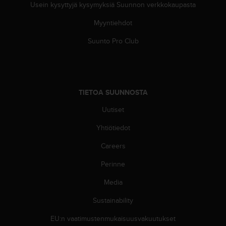
ä
Usein kysyttyjä kysymyksiä Suunnon verkkokaupasta
m
y
Myyntiehdot
ö
s
Suunto Pro Club
m
u
i
d
e
TIETOA SUUNNOSTA
n
Uutiset
s
a
Yhtiötiedot
a
v
Careers
u
t
Perinne
e
t
Media
t
Sustainability
a
v
EU:n vaatimustenmukaisuusvakuutukset
u