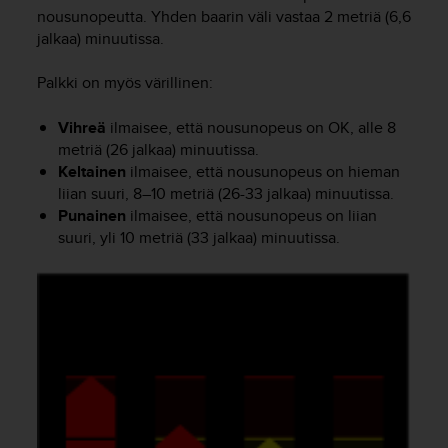
t
nousunopeutta. Yhden baarin väli vastaa 2 metriä (6,6
ä
jalkaa) minuutissa.
m
ä
ä
Palkki on myös värillinen:
n
t
Vihreä
ilmaisee, että nousunopeus on OK, alle 8
ä
metriä (26 jalkaa) minuutissa.
l
Keltainen
ilmaisee, että nousunopeus on hieman
l
liian suuri, 8–10 metriä (26-33 jalkaa) minuutissa.
ä
Punainen
ilmaisee, että nousunopeus on liian
v
suuri, yli 10 metriä (33 jalkaa) minuutissa.
e
r
k
k
o
s
i
v
u
s
t