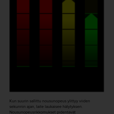
o
l
l
a
v
e
r
k
k
o
s
i
v
u
s
t
o
n
s
a
Kun suurin sallittu nousunopeus ylittyy viiden
a
sekunnin ajan, laite laukaisee hälytyksen.
v
Nousunopeusrikkomukset pidentävät