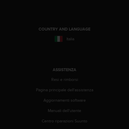
A
c
c
e
s
COUNTRY AND LANGUAGE
s
Italia
i
b
i
l
i
t
ASSISTENZA
y
Resi e rimborsi
G
u
Pagina principale dell'assistenza
i
d
Aggiornamenti software
e
l
Manuali dell'utente
i
n
Centro riparazioni Suunto
e