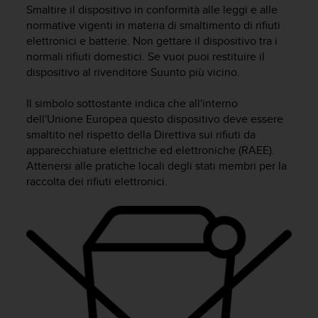
c
Smaltire il dispositivo in conformità alle leggi e alle
u
normative vigenti in materia di smaltimento di rifiuti
r
elettronici e batterie. Non gettare il dispositivo tra i
a
normali rifiuti domestici. Se vuoi puoi restituire il
r
dispositivo al rivenditore Suunto più vicino.
e
c
h
Il simbolo sottostante indica che all'interno
e
dell'Unione Europea questo dispositivo deve essere
q
smaltito nel rispetto della Direttiva sui rifiuti da
u
apparecchiature elettriche ed elettroniche (RAEE).
e
Attenersi alle pratiche locali degli stati membri per la
s
raccolta dei rifiuti elettronici.
t
o
s
i
t
o
w
e
b
r