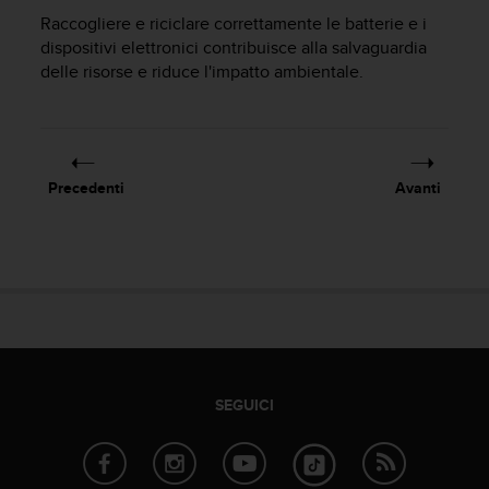
o
Raccogliere e riciclare correttamente le batterie e i
n
dispositivi elettronici contribuisce alla salvaguardia
f
delle risorse e riduce l'impatto ambientale.
o
r
m
i
t
à
Precedenti
Avanti
a
l
l
e
W
e
b
C
o
n
SEGUICI
t
e
n
t