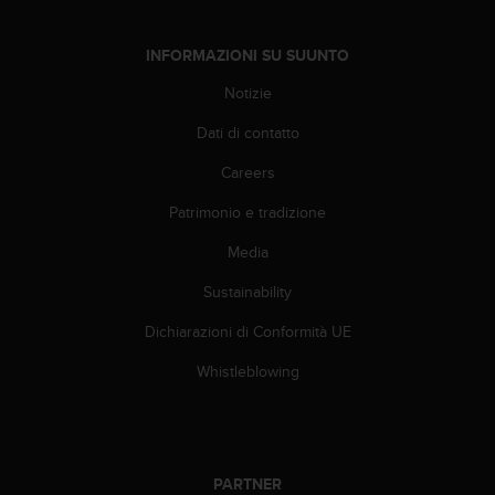
a
d
a
INFORMAZIONI SU SUUNTO
l
t
Notizie
r
Dati di contatto
i
s
Careers
t
a
Patrimonio e tradizione
n
d
Media
a
r
Sustainability
d
Dichiarazioni di Conformità UE
d
i
Whistleblowing
a
c
c
e
s
PARTNER
s