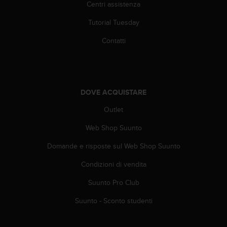
Centri assistenza
(
W
Tutorial Tuesday
C
A
Contatti
G
)
2
.
0
DOVE ACQUISTARE
e
l
Outlet
a
c
Web Shop Suunto
o
Domande e risposte sul Web Shop Suunto
n
f
Condizioni di vendita
o
r
Suunto Pro Club
m
i
Suunto - Sconto studenti
t
à