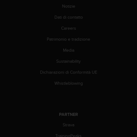
i
Notizie
b
i
Dati di contatto
l
Careers
i
t
Patrimonio e tradizione
à
.
Media
S
e
Sustainability
r
i
Dichiarazioni di Conformità UE
s
Whistleblowing
c
o
n
t
r
i
PARTNER
p
Strava
r
o
TrainingPeaks