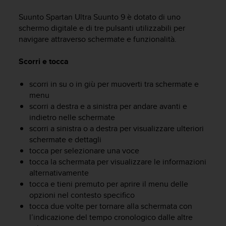
c
u
Suunto Spartan Ultra
Suunto 9 è dotato di uno
r
schermo digitale e di tre pulsanti utilizzabili per
a
navigare attraverso schermate e funzionalità.
r
e
Scorri e tocca
c
h
e
scorri in su o in giù per muoverti tra schermate e
q
menu
u
scorri a destra e a sinistra per andare avanti e
e
indietro nelle schermate
s
scorri a sinistra o a destra per visualizzare ulteriori
t
schermate e dettagli
o
tocca per selezionare una voce
s
tocca la schermata per visualizzare le informazioni
i
alternativamente
t
o
tocca e tieni premuto per aprire il menu delle
w
opzioni nel contesto specifico
e
tocca due volte per tornare alla schermata con
b
l’indicazione del tempo cronologico dalle altre
r