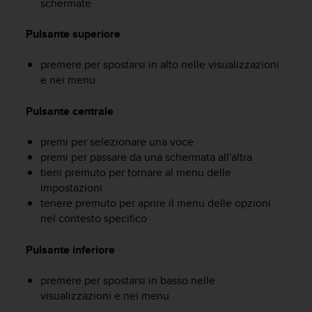
schermate
a
g
Pulsante superiore
g
i
premere per spostarsi in alto nelle visualizzazioni
u
n
e nei menu
g
a
Pulsante centrale
i
l
premi per selezionare una voce
l
premi per passare da una schermata all'altra
i
tieni premuto per tornare al menu delle
v
impostazioni
e
tenere premuto per aprire il menu delle opzioni
l
nel contesto specifico
l
o
A
Pulsante inferiore
A
d
premere per spostarsi in basso nelle
i
visualizzazioni e nei menu
c