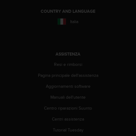
(
W
COUNTRY AND LANGUAGE
C
A
Italia
G
)
2
.
0
ASSISTENZA
e
l
Resi e rimborsi
a
Pagina principale dell'assistenza
c
o
Aggiornamenti software
n
f
Manuali dell'utente
o
r
Centro riparazioni Suunto
m
i
Centri assistenza
t
Tutorial Tuesday
à