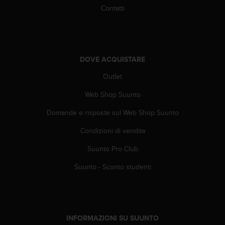
a
Contatti
d
a
l
t
r
DOVE ACQUISTARE
i
s
Outlet
t
a
Web Shop Suunto
n
d
Domande e risposte sul Web Shop Suunto
a
Condizioni di vendita
r
d
Suunto Pro Club
d
i
Suunto - Sconto studenti
a
c
c
e
s
INFORMAZIONI SU SUUNTO
s