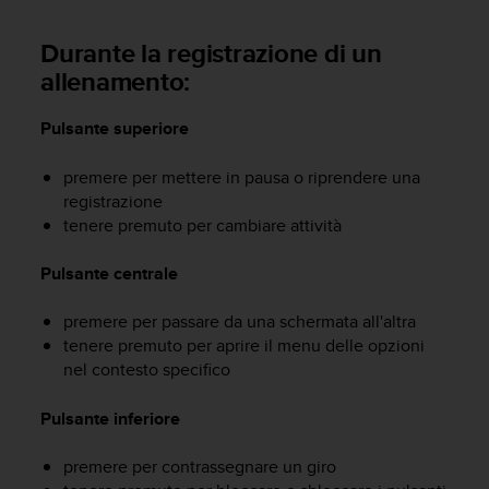
o
n
Durante la registrazione di un
f
o
allenamento:
r
m
Pulsante superiore
i
t
premere per mettere in pausa o riprendere una
à
registrazione
a
tenere premuto per cambiare attività
l
l
e
Pulsante centrale
W
e
premere per passare da una schermata all'altra
b
tenere premuto per aprire il menu delle opzioni
C
nel contesto specifico
o
n
Pulsante inferiore
t
e
n
premere per contrassegnare un giro
t