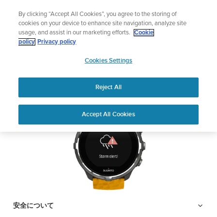
コ
ニュースレターに登録すると、5％オフ
By clicking “Accept All Cookies”, you agree to the storing of
ン
フ
|返品無料
cookies on your device to enhance site navigation, analyze site
テ
usage, and assist in our marketing efforts.
Cookie
ン
SUUNTO SPARTAN
policy
Privacy policy
ツ
SUUNTO
SPORT WRIST BARO
に
Cookies Settings
APAC
ス
キ
Reject All
PDFをダウンロードする
ッ
プ
Home
サポ
ユーザー
Suunto Spartan Sport Wrist HR
Accept All Cookies
ート
ガイド
Baroのサポート
ユーザーガイド
製品マニュアルを確認し、ハウツービデオを視聴し、Q&Aを読ん
で、Suunto 製品を最大限に活用してください。下のドロップダ
ウン メニューから製品を選択してください。
安全について